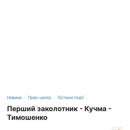
Лонгріди
Відео з Youtube
Статті
Інтерв'ю
Думки
Архів
Вакансії
Контакти
Послуги
›
›
Новини
Прес-центр
Останні події
Перший заколотник - Кучма -
Тимошенко