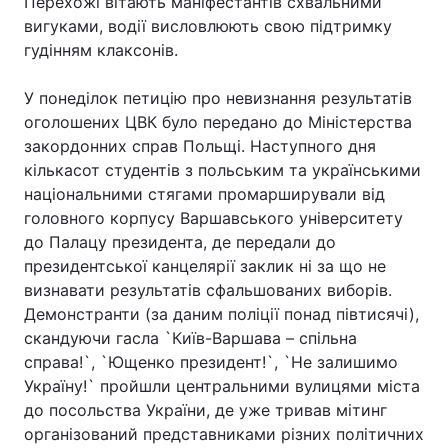
Перехожі вітають маніфестантів схвальними
вигуками, водії висловлюють свою підтримку
Лонгріди
гудінням клаксонів.
Відео з Youtube
Статті
У понеділок петицію про невизнання результатів
оголошених ЦВК було передано до Міністерства
Інтерв'ю
Думки
закордонних справ Польщі. Наступного дня
кількасот студентів з польським та українськими
Архів
Вакансії
національними стягами промарширували від
головного корпусу Варшавського університету
Контакти
до Палацу президента, де передали до
президентської канцелярії заклик ні за що не
Послуги
визнавати результатів сфальшованих виборів.
Демонстранти (за даним поліції понад півтисячі),
скандуючи гасла `Київ-Варшава – спільна
справа!`, `Ющенко президент!`, `Не залишимо
Україну!` пройшли центральними вулицями міста
до посольства України, де уже тривав мітинг
організований представниками різних політичних