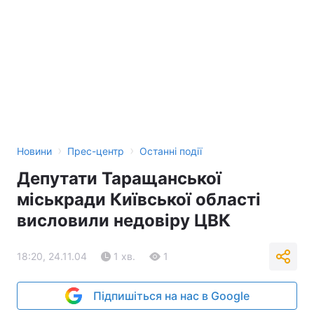
Лонгріди
Відео з Youtube
Статті
Інтерв'ю
Думки
Архів
Вакансії
›
›
Новини
Прес-центр
Останні події
Контакти
Депутати Таращанської
Послуги
міськради Київської області
висловили недовіру ЦВК
18:20, 24.11.04
1 хв.
1
Підпишіться на нас в Google