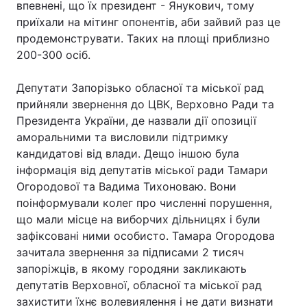
впевнені, що їх президент - Янукович, тому
приїхали на мітинг опонентів, аби зайвий раз це
продемонструвати. Таких на площі приблизно
200-300 осіб.
Депутати Запорізько обласної та міської рад
прийняли звернення до ЦВК, Верховно Ради та
Президента України, де назвали дії опозиції
аморальними та висловили підтримку
кандидатові від влади. Дещо іншою була
інформація від депутатів міської ради Тамари
Огородової та Вадима Тихоноваю. Вони
поінформували колег про численні порушення,
що мали місце на виборчих дільницях і були
зафіксовані ними особисто. Тамара Огородова
зачитала звернення за підписами 2 тисяч
запоріжців, в якому городяни закликають
депутатів Верховної, обласної та міської рад
захистити їхнє волевиялення і не дати визнати