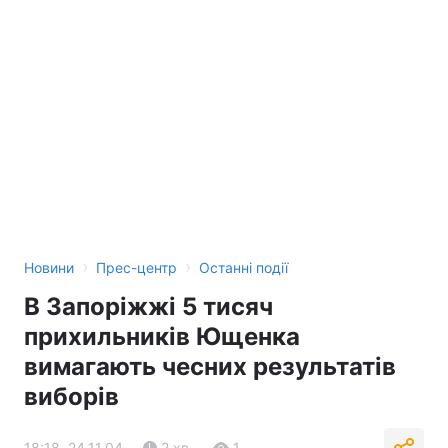
›
›
Новини
Прес-центр
Останні події
В Запоріжжі 5 тисяч
прихильників Ющенка
вимагають чесних результатів
виборів
18:18, 24.11.04
2 хв.
1