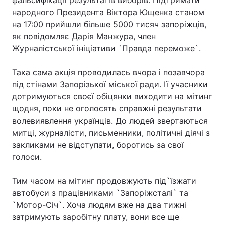
фальсифікації результатів виборів. Підтримати
народного Президента Віктора Ющенка станом
на 17:00 прийшли більше 5000 тисяч запоріжців,
як повідомляє Дарія Манжура, член
Журналістської ініціативи `Правда переможе`.
Така сама акція проводилась вчора і позавчора
під стінами Запорізької міської ради. Ії учасники
дотримуються своєї обіцянки виходити на мітинг
щодня, поки не оголосять справжні результати
волевиявлення українців. До людей звертаються
митці, журналісти, письменники, політичні діячі з
закликами не відступати, боротись за свої
голоси.
Тим часом на мітинг продовжують під`їзжати
автобуси з працівниками `Запоріжсталі` та
`Мотор-Січ`. Хоча людям вже на два тижні
затримують заробітну плату, вони все ще