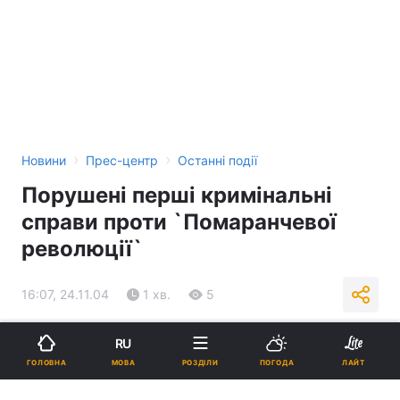
›
›
Новини
Прес-центр
Останні події
Порушені перші кримінальні
справи проти `Помаранчевої
революції`
16:07, 24.11.04
1 хв.
5
Підпишіться на нас в Google
RU
МОВА
ГОЛОВНА
РОЗДІЛИ
ПОГОДА
ЛАЙТ
Реклама