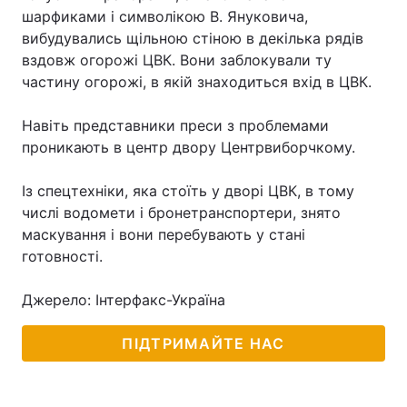
шарфиками і символікою В. Януковича,
вибудувались щільною стіною в декілька рядів
вздовж огорожі ЦВК. Вони заблокували ту
Головна
Війна
частину огорожі, в якій знаходиться вхід в ЦВК.
Україна
Політика
Навіть представники преси з проблемами
проникають в центр двору Центрвиборчкому.
Економіка
Світ
Із спецтехніки, яка стоїть у дворі ЦВК, в тому
Спорт
Наука
числі водомети і бронетранспортери, знято
маскування і вони перебувають у стані
Техно і зв'язок
Лайт
готовності.
Зброя
Інциденти
Джерело: Інтерфакс-Україна
Здоров'я
Туризм
ПІДТРИМАЙТЕ НАС
Цікавинки
Погода
Екологія
Регіони