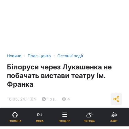
›
›
Новини
Прес-центр
Останні події
Білоруси через Лукашенка не
побачать вистави театру ім.
Франка
16:05, 24.11.04
1 хв.
4
Підпишіться на нас в Google
RU
МОВА
ГОЛОВНА
РОЗДІЛИ
ПОГОДА
ЛАЙТ
Реклама