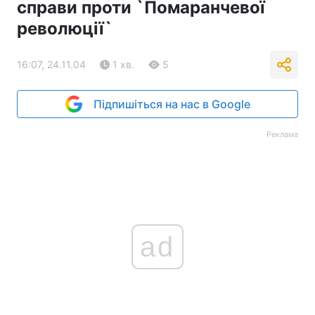
справи проти `Помаранчевої
Тема оформлення
революції`
16:07, 24.11.04
1 хв.
5
Підпишіться на нас в Google
Реклама
ad