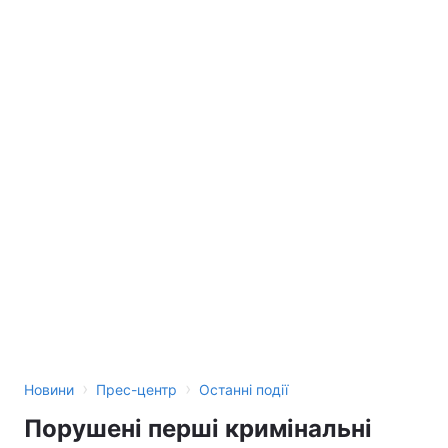
Лонгріди
Відео з Youtube
Статті
Інтерв'ю
Думки
Архів
Вакансії
Контакти
Послуги
›
›
Новини
Прес-центр
Останні події
Порушені перші кримінальні