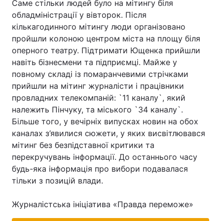
Саме стільки людей було на мітингу біля
обладміністрації у вівторок. Після
кількагодинного мітингу люди організовано
пройшли колоною центром міста на площу біля
Головна
Війна
оперного театру. Підтримати Ющенка прийшли
навіть бізнесмени та підприємці. Майже у
Україна
Політика
повному складі із помаранчевими стрічками
прийшли на мітинг журналісти і працівники
Економіка
Світ
провладних телекомпаній: `11 каналу`, який
Спорт
Наука
належить Пінчуку, та міського `34 каналу`.
Більше того, у вечірніх випусках новин на обох
Техно і зв'язок
Лайт
каналах з’явилися сюжети, у яких висвітлювався
мітинг без безпідставної критики та
Зброя
Інциденти
перекручувань інформації. До останнього часу
будь-яка інформація про вибори подавалася
Здоров'я
Туризм
тільки з позицій влади.
Цікавинки
Погода
Журналістська ініціатива «Правда переможе»
Екологія
Регіони