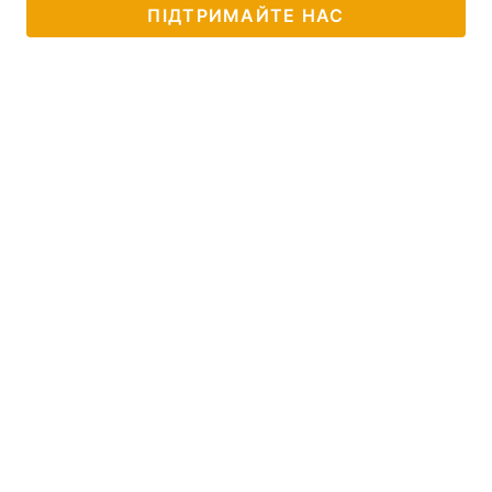
ПІДТРИМАЙТЕ НАС
Лонгріди
Відео з Youtube
Статті
Інтерв'ю
Думки
Архів
Вакансії
Контакти
Послуги