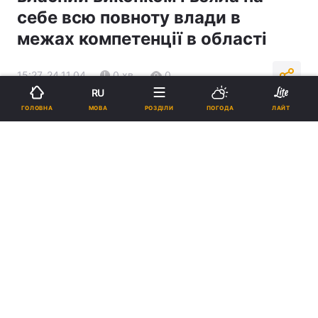
себе всю повноту влади в
межах компетенції в області
15:27, 24.11.04
0 хв.
0
RU
МОВА
ГОЛОВНА
РОЗДІЛИ
ПОГОДА
ЛАЙТ
Підпишіться на нас в Google
Реклама
ad