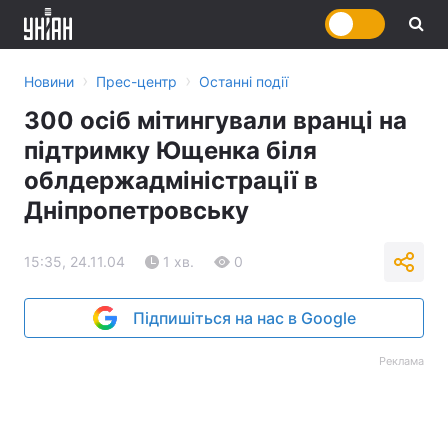
›
›
Новини
Прес-центр
Останні події
300 осіб мітингували вранці на
підтримку Ющенка біля
облдержадміністрації в
Дніпропетровську
15:35, 24.11.04
1 хв.
0
Підпишіться на нас в Google
Реклама