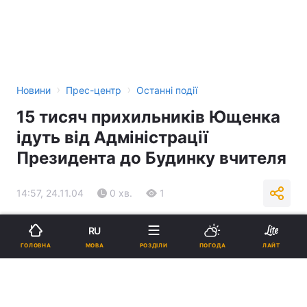
›
›
Новини
Прес-центр
Останні події
15 тисяч прихильників Ющенка
ідуть від Адміністрації
Президента до Будинку вчителя
14:57, 24.11.04
0 хв.
1
Підпишіться на нас в Google
RU
МОВА
ГОЛОВНА
РОЗДІЛИ
ПОГОДА
ЛАЙТ
Реклама