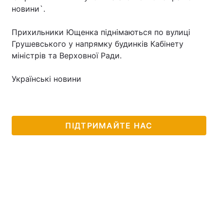
новини`.
Прихильники Ющенка піднімаються по вулиці
Головна
Війна
Грушевського у напрямку будинків Кабінету
міністрів та Верховної Ради.
Україна
Політика
Українські новини
Економіка
Світ
Спорт
Наука
ПІДТРИМАЙТЕ НАС
Техно і зв'язок
Лайт
Зброя
Інциденти
Здоров'я
Туризм
Цікавинки
Погода
Екологія
Регіони