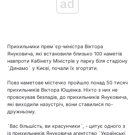
ad
Прихильники прем`єр-міністра Віктора
Януковича, які встановили близько 100 наметів
навпроти Кабінету Міністрів у парку біля стадіону
`Динамо` у Києві, почали їх згортати.
Повз наметове містечко пройшло понад 50 тисяч
прихильників Віктора Ющенка. Ніхто з них не
провокував безладів, до прихильників Януковича,
які виходили назустріч, вони ставилися по-
дружньому.
`Вас більшість, ви красунчики`, - цитує одного з
із прихильників Януковича агентство `Українські