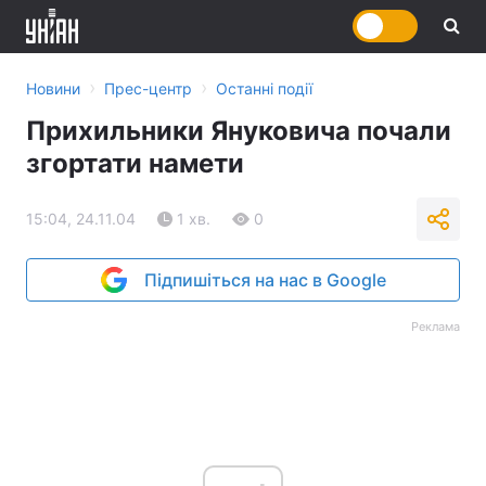
›
›
Новини
Прес-центр
Останні події
Прихильники Януковича почали
згортати намети
15:04, 24.11.04
1 хв.
0
Підпишіться на нас в Google
Реклама