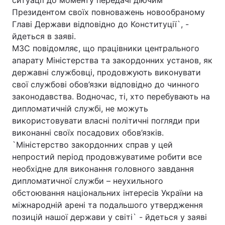
ситуації до моменту передачі діючим
Президентом своїх повноважень новообраному
Главі Держави відповідно до Конституції`, -
йдеться в заяві.
Головна
Війна
МЗС повідомляє, що працівники центрального
апарату Міністерства та закордонних установ, як
Україна
Політика
державні службовці, продовжують виконувати
свої службові обов’язки відповідно до чинного
Економіка
Світ
законодавства. Водночас, ті, хто перебувають на
дипломатичній службі, не можуть
Спорт
Наука
використовувати власні політичні погляди при
Техно і зв'язок
Лайт
виконанні своїх посадових обов’язків.
`Міністерство закордонних справ у цей
Зброя
Інциденти
непростий період продовжуватиме робити все
необхідне для виконання головного завдання
Здоров'я
Туризм
дипломатичної служби – неухильного
обстоювання національних інтересів України на
Цікавинки
Погода
міжнародній арені та подальшого утвердження
позицій нашої держави у світі` - йдеться у заяві
Екологія
Регіони