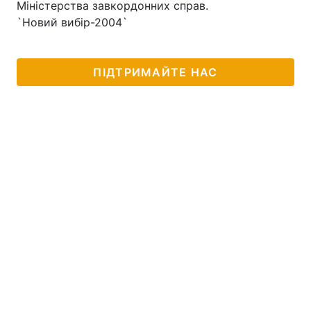
Міністерства завкордонних справ.
`Новий вибір-2004`
Лонгріди
Відео з Youtube
Статті
ПІДТРИМАЙТЕ НАС
Інтерв'ю
Думки
Архів
Вакансії
Контакти
Послуги