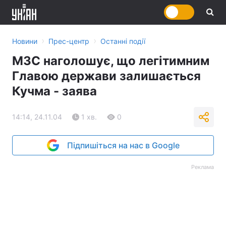
›
›
Новини
Прес-центр
Останні події
МЗС наголошує, що легітимним
Главою держави залишається
Кучма - заява
14:14, 24.11.04
1 хв.
0
Підпишіться на нас в Google
Реклама