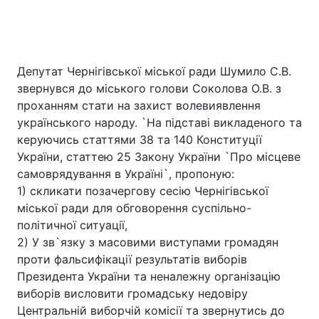
Депутат Чернігівської міської ради Шумило С.В.
звернувся до міського голови Соколова О.В. з
проханням стати на захист волевиявлення
українського народу. `На підставі викладеного та
керуючись статтями 38 та 140 Конституції
України, статтею 25 Закону України `Про місцеве
самоврядування в Україні`, пропоную:
1) скликати позачергову сесiю Чернiгiвської
мiської ради для обговорення суспiльно-
полiтичної ситуацiї,
2) У зв`язку з масовими виступами громадян
проти фальсифікації результатів виборів
Президента України та неналежну організацію
виборів висловити громадську недовіру
Центральній виборчій комісії та звернутись до