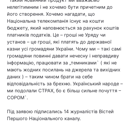
`Такий новинний продукт ми вважаємо
нелегітимним і не хочемо бути причетним до
його створення. Хочемо нагадати, що
Національна телекомпанія існує на кошти
Головна
Війна
бюджету, який наповнюється за рахунок коштів
платників податків. Це – гроші не Уряду чи
Україна
Політика
установ – це гроші, які платять до державної
казни усі громадяни України. Чому ми – такі самі
Економіка
Світ
громадяни повинні давати нечесну і неправдиву
інформацію, працювати за „темниками` ( які не
Спорт
Наука
мають жодних посилань на джерела та вихідних
Техно і зв'язок
Лайт
даних ) – таким чином брати на себе
відповідальність за брехню. Український народе –
Зброя
Інциденти
ми подолали СТРАХ, бо є більш сильне почуття –
СОРОМ`.
Здоров'я
Туризм
Під заявою підписались 14 журналістів Вістей
Цікавинки
Погода
Першого Національного каналу.
Екологія
Регіони