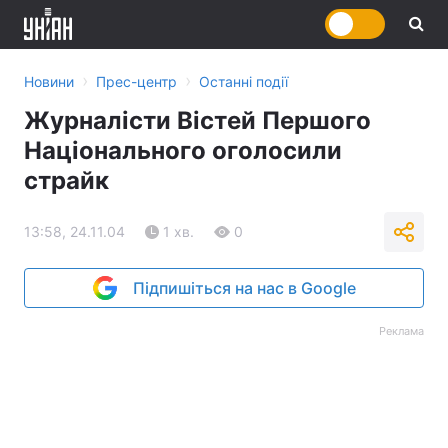
›
›
Новини
Прес-центр
Останні події
Журналісти Вістей Першого
Національного оголосили
страйк
13:58, 24.11.04
1 хв.
0
Підпишіться на нас в Google
Реклама