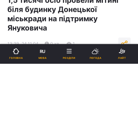
1,5 тисячі осіб провели мітинг
біля будинку Донецької
міськради на підтримку
Януковича
13:39, 24.11.04
0 хв.
1
RU
МОВА
ГОЛОВНА
РОЗДІЛИ
ПОГОДА
ЛАЙТ
Підпишіться на нас в Google
Реклама
ad