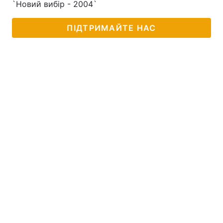
`Новий вибір - 2004`
Лонгріди
ПІДТРИМАЙТЕ НАС
Відео з Youtube
Статті
Інтерв'ю
Думки
Архів
Вакансії
Контакти
Послуги