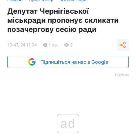
Депутат Чернігівської
міськради пропонує скликати
позачергову сесію ради
13:47, 24.11.04
1 хв.
2
Підпишіться на нас в Google
Реклама
ad