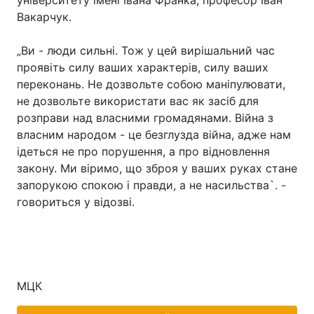
університету імені Івана Франка, професор Іван
Вакарчук.
„Ви - люди сильні. Тож у цей вирішальний час
Головна
Війна
проявіть силу ваших характерів, силу ваших
переконань. Не дозвольте собою маніпулювати,
Україна
Політика
не дозвольте використати вас як засіб для
розправи над власними громадянами. Війна з
Економіка
Світ
власним народом - це безглузда війна, адже нам
ідеться не про порушення, а про відновлення
Спорт
Наука
закону. Ми віримо, що зброя у ваших руках стане
Техно і зв'язок
Лайт
запорукою спокою і правди, а не насильства`. -
говориться у відозві.
Зброя
Інциденти
Здоров'я
Туризм
Цікавинки
Погода
МЦК
Екологія
Регіони