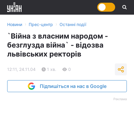
›
›
Новини
Прес-центр
Останні події
`Війна з власним народом -
безглузда війна` - відозва
львівських ректорів
12:11, 24.11.04
1 хв.
0
Підпишіться на нас в Google
Реклама