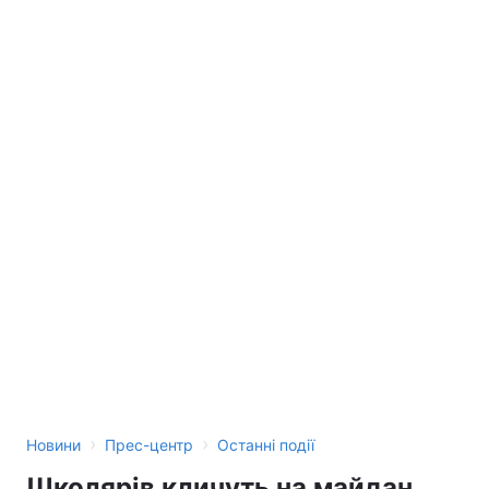
›
›
Новини
Прес-центр
Останні події
Школярів кличуть на майдан