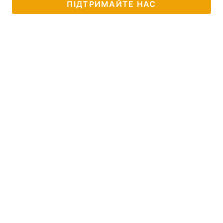
ПІДТРИМАЙТЕ НАС
Лонгріди
Відео з Youtube
Статті
Інтерв'ю
Думки
Архів
Вакансії
Контакти
Послуги