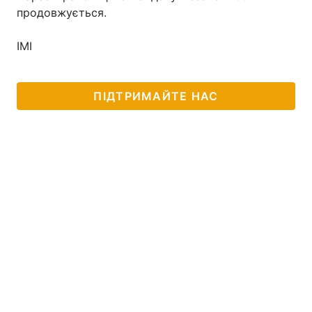
продовжується.
ІМІ
Головна
Війна
Україна
Політика
ПІДТРИМАЙТЕ НАС
Економіка
Світ
Спорт
Наука
Техно і зв'язок
Лайт
Зброя
Інциденти
Здоров'я
Туризм
Цікавинки
Погода
Екологія
Регіони