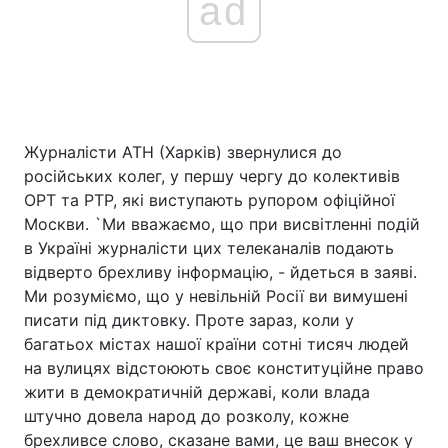
ad
Журналісти АТН (Харків) звернулися до
російських колег, у першу чергу до колективів
ОРТ та РТР, які виступають рупором офіційної
Москви. `Ми вважаємо, що при висвітленні подій
в Україні журналісти цих телеканалів подають
відверто брехливу інформацію, - йдеться в заяві.
Ми розуміємо, що у невільній Росії ви вимушені
писати під диктовку. Проте зараз, коли у
багатьох містах нашої країни сотні тисяч людей
на вулицях відстоюють своє конституційне право
жити в демократичній державі, коли влада
штучно довела народ до розколу, кожне
брехливсе слово, сказане вами, це ваш внесок у