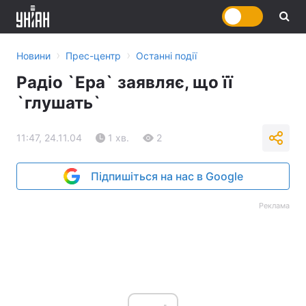
›
›
Новини
Прес-центр
Останні події
Радіо `Ера` заявляє, що її
`глушать`
11:47, 24.11.04
1 хв.
2
Підпишіться на нас в Google
Реклама