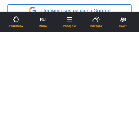
Підпишіться на нас в Google
RU
Реклама
МОВА
ГОЛОВНА
РОЗДІЛИ
ПОГОДА
ЛАЙТ
ad
Депутати Донецької міської ради на
позачерговому засіданні підтримали Віктора
Януковича і закликали Центральну виборчу