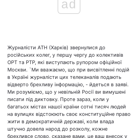
ad
Журналісти АТН (Харків) звернулися до
російських колег, у першу чергу до колективів
ОРТ та РТР, які виступають рупором офіційної
Москви. `Ми вважаємо, що при висвітленні подій
в Україні журналісти цих телеканалів подають
відверто брехливу інформацію, - йдеться в заяві.
Ми розуміємо, що у невільній Росії ви вимушені
писати під диктовку. Проте зараз, коли у
багатьох містах нашої країни сотні тисяч людей
на вулицях відстоюють своє конституційне право
жити в демократичній державі, коли влада
штучно довела народ до розколу, кожне
брехливсе слово, сказане вами, це ваш внесок у