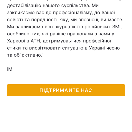
дестабілізацію нашого суспільства. Ми
закликаємо вас до професіоналізму, до вашої
совісті та порядності, яку, ми впевнені, ви маєте.
Головна
Війна
Ми закликаємо всіх журналістів російських ЗМІ,
особливо тих, які раніше працювали з нами у
Україна
Політика
Харкові в АТН, дотримуваьтися професійної
етики та висвітлювати ситуацію в Україні чесно
Економіка
Світ
та об`єктивно.`
Спорт
Наука
ІМІ
Техно і зв'язок
Лайт
ПІДТРИМАЙТЕ НАС
Зброя
Інциденти
Здоров'я
Туризм
Цікавинки
Погода
Екологія
Регіони