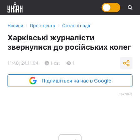
›
›
Новини
Прес-центр
Останні події
Харківські журналісти
звернулися до російських колег
11:40, 24.11.04
1 хв.
1
Підпишіться на нас в Google
Реклама