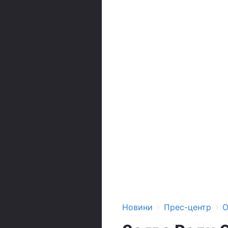
›
›
Новини
Прес-центр
О