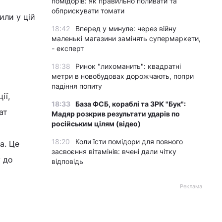
помідорів: як правильно поливати та
обприскувати томати
или у цій
18:42
Вперед у минуле: через війну
маленькі магазини замінять супермаркети,
- експерт
18:38
Ринок "лихоманить": квадратні
метри в новобудовах дорожчають, попри
падіння попиту
ії,
18:33
База ФСБ, кораблі та ЗРК "Бук":
ат
Мадяр розкрив результати ударів по
російським цілям (відео)
18:20
Коли їсти помідори для повного
а. Це
засвоєння вітамінів: вчені дали чітку
у до
відповідь
Реклама