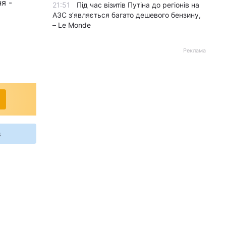
я -
21:51
Під час візитів Путіна до регіонів на
АЗС з’являється багато дешевого бензину,
– Le Monde
Реклама
s