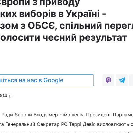
Європи з приводу
их виборів в Україні -
зом з ОБСЄ, спільний пере
голосити чесний результат
іться на нас в Google
04 р.
в Ради Європи Влодзімер Чімошевіч, Президент Парламе
 та Генеральний Секретар РЄ Террі Девіс висловлюють 