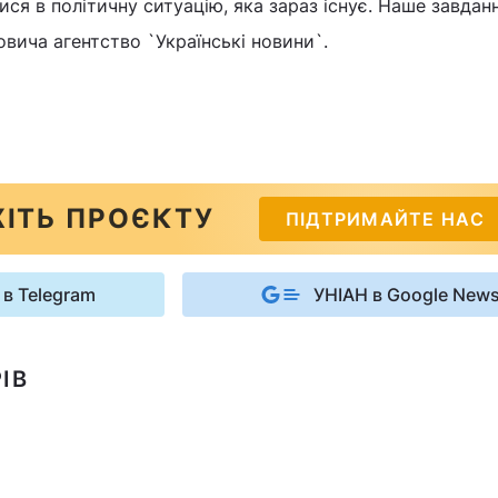
ся в політичну ситуацію, яка зараз існує. Наше завданн
овича агентство `Українські новини`.
ІТЬ ПРОЄКТУ
ПІДТРИМАЙТЕ НАС
 в Telegram
УНІАН в Google New
ІВ