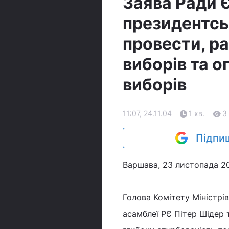
Заява Ради 
президентськ
провести, ра
виборів та о
виборів
11:07, 24.11.04
1 хв.
3
Підпиш
Варшава, 23 листопада 20
Голова Комітету Міністрі
асамблеї РЄ Пітер Шідер