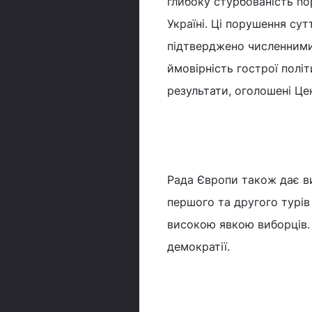
глибоку стурбованість по
Україні. Ці порушення су
підтверджено численними
ймовірність гострої політ
результати, оголошені Ц
Рада Європи також дає ви
першого та другого турів
високою явкою виборців. 
демократії.