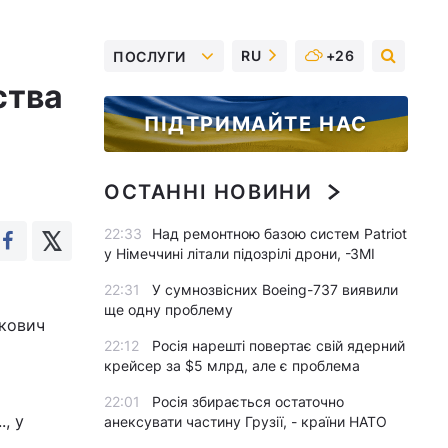
RU
+26
ПОСЛУГИ
ства
ПІДТРИМАЙТЕ НАС
ОСТАННІ НОВИНИ
22:33
Над ремонтною базою систем Patriot
у Німеччині літали підозрілі дрони, -ЗМІ
22:31
У сумнозвісних Boeing-737 виявили
ще одну проблему
укович
22:12
Росія нарешті повертає свій ядерний
крейсер за $5 млрд, але є проблема
22:01
Росія збирається остаточно
, у
анексувати частину Грузії, - країни НАТО