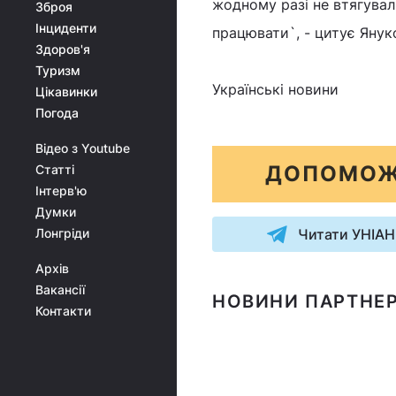
жодному разі не втягували
Зброя
Інциденти
працювати`, - цитує Янук
Здоров'я
Туризм
Українські новини
Цікавинки
Погода
Відео з Youtube
ДОПОМОЖ
Статті
Інтерв'ю
Думки
Лонгріди
Читати УНІАН
Архів
Вакансії
НОВИНИ ПАРТНЕР
Контакти