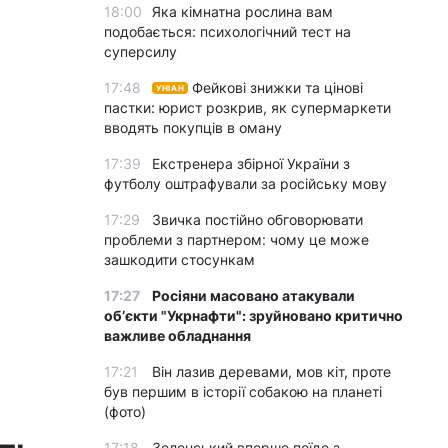
18:00
Яка кімнатна рослина вам
подобається: психологічний тест на
суперсилу
17:48
Фейкові знижки та цінові
УНІАН
пастки: юрист розкрив, як супермаркети
вводять покупців в оману
17:39
Екстренера збірної України з
футболу оштрафували за російську мову
17:29
Звичка постійно обговорювати
проблеми з партнером: чому це може
зашкодити стосункам
17:27
Росіяни масовано атакували
обʼєкти "Укрнафти": зруйновано критично
важливе обладнання
17:21
Він лазив деревами, мов кіт, проте
був першим в історії собакою на планеті
(фото)
17:18
Зеленський вперше поїде з