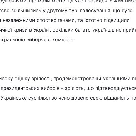
рушеннями, що мали місце під час президентських вибо
ттєво збільшились у другому турі голосування, що було
 незалежними спостерігачами, та істотно підвищили
ичної кризи в Україні, оскільки багато українців не при
ентральною виборчою комісією.
соку оцінку зрілості, продемонстрованій українцями пі
 президентських виборів – зрілість, що підтверджуєтьс
Українське суспільство ясно довело свою відданість 