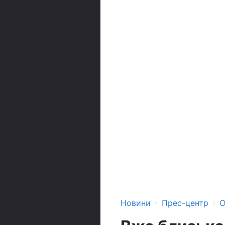
›
›
Новини
Прес-центр
О