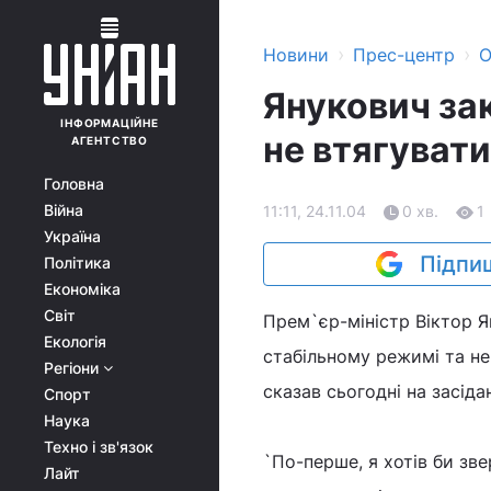
›
›
Новини
Прес-центр
О
Янукович зак
ІНФОРМАЦІЙНЕ
не втягувати
АГЕНТСТВО
Головна
Війна
11:11, 24.11.04
0 хв.
1
Україна
Підпиш
Політика
Економіка
Світ
Прем`єр-міністр Віктор Я
Екологія
стабільному режимі та не
Регіони
сказав сьогодні на засідан
Спорт
Наука
Техно і зв'язок
`По-перше, я хотів би зве
Лайт