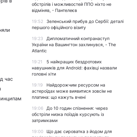
рів в
обстрілів і можливостей ППО ніхто не
відміняв, - Пантелеєв
19:52
Зеленський прибув до Сербії: деталі
першого офіційного візиту
йняли
19:23
Дипломатичний контранаступ
України на Вашингтон захлинувся, - The
Atlantic
19:21
5 найкращих бездротових
навушників для Android: фахівці назвали
головні хіти
д час
19:19
Найдорожчим ресурсом на
я
астероїдах може виявитися зовсім не
платина: що кажуть вчені
принципам
19:06
До 10 годин спізнення: через
обстріли низка поїздів курсують із
затримками
19:00
Що дає сироватка з йодом для