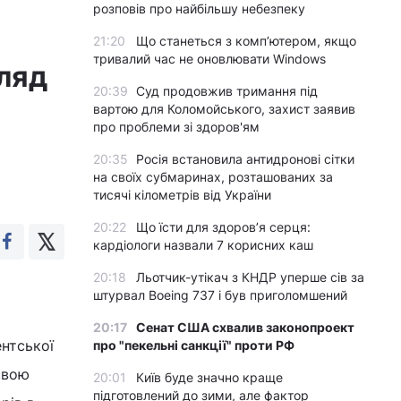
розповів про найбільшу небезпеку
21:20
Що станеться з комп’ютером, якщо
тривалий час не оновлювати Windows
гляд
20:39
Суд продовжив тримання під
вартою для Коломойського, захист заявив
про проблеми зі здоров'ям
20:35
Росія встановила антидронові сітки
на своїх субмаринах, розташованих за
тисячі кілометрів від України
20:22
Що їсти для здоров’я серця:
кардіологи назвали 7 корисних каш
20:18
Льотчик-утікач з КНДР уперше сів за
штурвал Boeing 737 і був приголомшений
20:17
Сенат США схвалив законопроект
нтської
про "пекельні санкції" проти РФ
свою
20:01
Київ буде значно краще
підготовлений до зими, але фактор