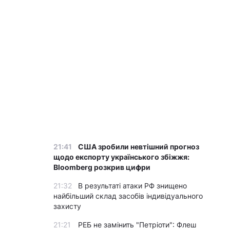
21:41
США зробили невтішний прогноз
щодо експорту українського збіжжя:
Bloomberg розкрив цифри
21:32
В результаті атаки РФ знищено
найбільший склад засобів індивідуального
захисту
21:21
РЕБ не замінить "Петріоти": Флеш