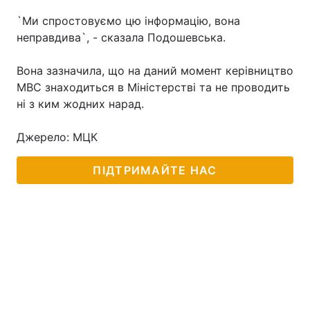
`Ми спростовуємо цю інформацію, вона
неправдива`, - сказала Подошевська.
Головна
Війна
Вона зазначила, що на даний момент керівництво
МВС знаходиться в Міністерстві та не проводить
Україна
Політика
ні з ким жодних нарад.
Економіка
Світ
Джерело: МЦК
Спорт
Наука
ПІДТРИМАЙТЕ НАС
Техно і зв'язок
Лайт
Зброя
Інциденти
Здоров'я
Туризм
Цікавинки
Погода
Екологія
Регіони