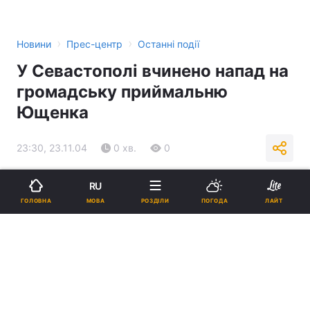
›
›
Новини
Прес-центр
Останні події
У Севастополі вчинено напад на
громадську приймальню
Ющенка
23:30, 23.11.04
0 хв.
0
Підпишіться на нас в Google
RU
МОВА
ГОЛОВНА
РОЗДІЛИ
ПОГОДА
ЛАЙТ
Реклама