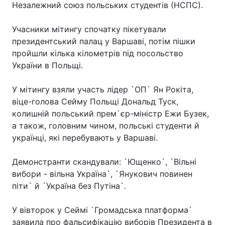
Незалежний союз польських студентів (НСПС).
Учасники мітингу спочатку пікетували
президентський палац у Варшаві, потім пішки
пройшли кілька кілометрів під посольство
України в Польщі.
У мітингу взяли участь лідер `ОП` Ян Рокіта,
віце-голова Сейму Польщі Дональд Туск,
колишній польський прем`єр-міністр Ежи Бузек,
а також, головним чином, польські студенти й
українці, які перебувають у Варшаві.
Демонстранти скандували: `Ющенко`, `Вільні
вибори - вільна Україна`, `Янукович повинен
піти` й `Україна без Путіна`.
У вівторок у Сеймі `Громадська платформа`
заявила про фальсифікацію виборів Президента в