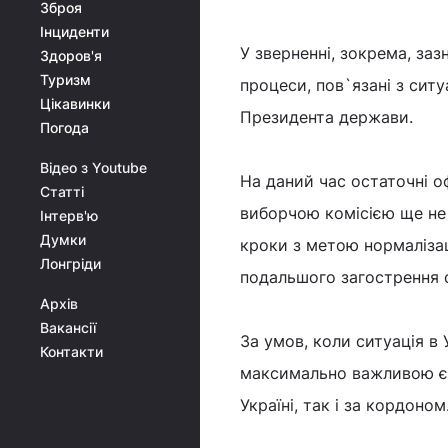
Зброя
Інциденти
У зверненні, зокрема, заз
Здоров'я
Туризм
процеси, пов`язані з сит
Цікавинки
Президента держави.
Погода
Відео з Youtube
На даний час остаточні о
Статті
виборчою комісією ще не
Інтерв'ю
Думки
кроки з метою нормалізаці
Лонгріди
подальшого загострення с
Архів
Вакансії
За умов, коли ситуація в 
Контакти
максимально важливою є п
Україні, так і за кордоном