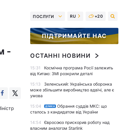
RU
+20
ПОСЛУГИ
ПІДТРИМАЙТЕ НАС
м -
ОСТАННІ НОВИНИ
15:31
Космічна програма Росії залежить
від Китаю: ЗМІ розкрили деталі
15:13
Зеленський: Українська оборонка
може збільшити виробництво вдвічі, але є
умова
15:04
Обрання суддів МКС: що
ДУМКА
іністр
сталось з кандидатом від України
14:54
Євросоюз прискорив роботу над
власним аналогом Starlink