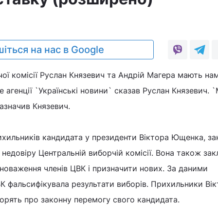
іться на нас в Google
ої комісії Руслан Князевич та Андрій Магера мають нам
е агенції `Українські новини` сказав Руслан Князевич. `
зазначив Князевич.
рихильників кандидата у президенти Віктора Ющенка, за
недовіру Центральній виборчій комісії. Вона також зак
новаження членів ЦВК і призначити нових. За даними
К фальсифікувала результати виборів. Прихильники Ві
ворять про законну перемогу свого кандидата.