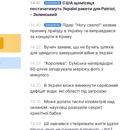
14:41
США щомісяця
ОНОВЛЕНО
постачатимуть Україні ракети для Patriot,
- Зеленський
14:40
Лідер "Ногу свело!" назвав
ОНОВЛЕНО
причину приїзду в Україну та виправдався
за концерти в Криму
14:32
Вучич заявив, що не бучить шляхів
для швидкого завершення війни в Україні
s
14:31
"Королева": Сумська напередодні
60-річчя зачарувала мережу фото з
минулого
14:23
В Україні може виникнути серйозний
дефіцит води: які області під загрозою
14:15
Може долати тисячі кілометрів над
океаном: науковці розкрили секрет
крихітної бабки
14:08
ШІ навчився створювати життєздатні
віруси, яких не існувало в природі, - NYT