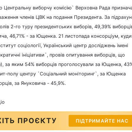
о Центральну виборчу комісію` Верховна Рада признач
важення членів ЦВК на подання Президента. За підраху
лів 2-го туру президентських виборів, 49,39% виборці
ча, 46,71% - за Ющенка. 21 листопада консорціум, куди
ститут соціології, Український центр досліджень імені
ратичні ініціативи`, провів опитування виборців, що
), за яким 54% виборців проголосували за Ющенка, 43%
зит-полу центру `Соціальний моніторинг`, за Ющенка
рців, за Януковича - 45,9%.
іо
ІТЬ ПРОЄКТУ
ПІДТРИМАЙТЕ НАС