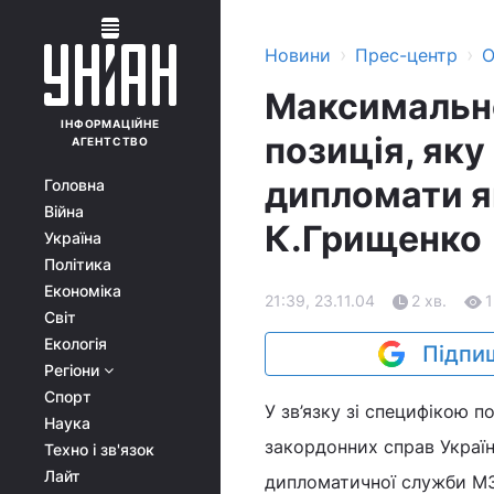
›
›
Новини
Прес-центр
О
Максимально
ІНФОРМАЦІЙНЕ
позиція, яку
АГЕНТСТВО
дипломати як
Головна
Війна
К.Грищенко
Україна
Політика
Економіка
21:39, 23.11.04
2 хв.
1
Світ
Екологія
Підпиш
Регіони
Спорт
У зв’язку зі специфікою п
Наука
закордонних справ Україн
Техно і зв'язок
Лайт
дипломатичної служби МЗ