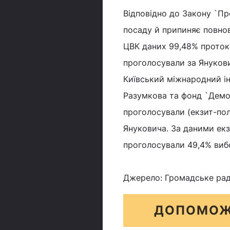
Відповідно до Закону `Пр
посаду й припиняє повно
ЦВК даних 99,48% протоко
проголосували за Янукови
Київський міжнародний ін
Разумкова та фонд `Демок
проголосували (екзит-пол
Януковича. За даними ек
проголосували 49,4% вибо
Джерело: Громадське рад
ДОПОМОЖ