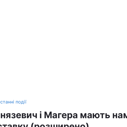
станні події
нязевич і Магера мають на
дставку (розширено)