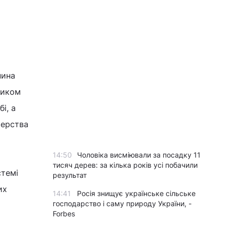
нина
ликом
і, а
терства
14:50
Чоловіка висміювали за посадку 11
тисяч дерев: за кілька років усі побачили
стемі
результат
их
14:41
Росія знищує українське сільське
господарство і саму природу України, -
Forbes