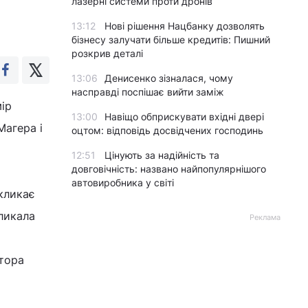
лазерні системи проти дронів
13:12
Нові рішення Нацбанку дозволять
бізнесу залучати більше кредитів: Пишний
розкрив деталі
13:06
Денисенко зізналася, чому
насправді поспішає вийти заміж
ір
13:00
Навіщо обприскувати вхідні двері
Магера і
оцтом: відповідь досвідчених господинь
12:51
Цінують за надійність та
довговічність: названо найпопулярнішого
автовиробника у світі
кликає
ликала
Реклама
ктора