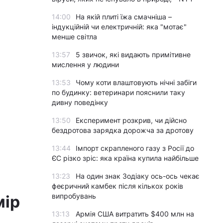
14:00
На якій плиті їжа смачніша –
індукційній чи електричній: яка "мотає"
менше світла
13:57
5 звичок, які видають примітивне
мислення у людини
13:53
Чому коти влаштовують нічні забіги
по будинку: ветеринари пояснили таку
дивну поведінку
13:50
Експеримент розкрив, чи дійсно
бездротова зарядка дорожча за дротову
13:44
Імпорт скрапленого газу з Росії до
ЄС різко зріс: яка країна купила найбільше
13:23
На один знак Зодіаку ось-ось чекає
феєричний камбек після кількох років
випробувань
мір
13:13
Армія США витратить $400 млн на