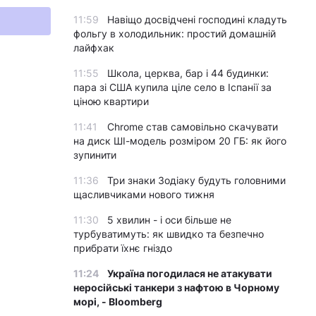
11:59
Навіщо досвідчені господині кладуть
фольгу в холодильник: простий домашній
лайфхак
11:55
Школа, церква, бар і 44 будинки:
пара зі США купила ціле село в Іспанії за
ціною квартири
11:41
Chrome став самовільно скачувати
на диск ШІ-модель розміром 20 ГБ: як його
зупинити
11:36
Три знаки Зодіаку будуть головними
щасливчиками нового тижня
11:30
5 хвилин - і оси більше не
турбуватимуть: як швидко та безпечно
прибрати їхнє гніздо
11:24
Україна погодилася не атакувати
неросійські танкери з нафтою в Чорному
морі, - Bloomberg