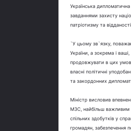
Українська дипломатична
завданнями захисту націо
патріотизму та відданості
`У цьому зв`язку, поваж
України, а зокрема і ваші
продовжувати в цих умова
власні політичні уподоба
та закордонних дипломати
Міністр висловив впевнен
МЗС, найбільш важливим 
спільних здобутків у спра
громадян, забезпечення по