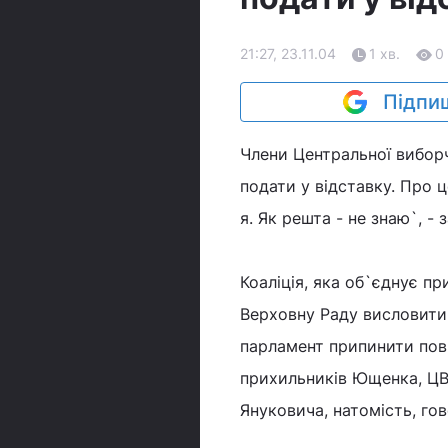
21:27, 23.11.04
1 хв.
0
Підпиш
Члени Центральної виборч
подати у відставку. Про ц
я. Як решта - не знаю`, - 
Коаліція, яка об`єднує п
Верховну Раду висловити 
парламент припинити пов
прихильників Ющенка, ЦВ
Януковича, натомість, го