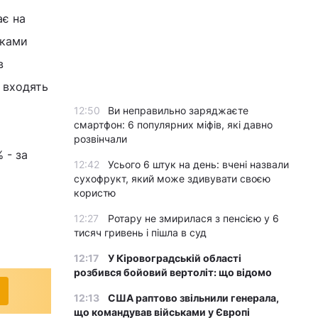
ає на
нками
в
 входять
12:50
Ви неправильно заряджаєте
смартфон: 6 популярних міфів, які давно
розвінчали
 - за
12:42
Усього 6 штук на день: вчені назвали
сухофрукт, який може здивувати своєю
користю
12:27
Ротару не змирилася з пенсією у 6
тисяч гривень і пішла в суд
12:17
У Кіровоградській області
розбився бойовий вертоліт: що відомо
12:13
США раптово звільнили генерала,
що командував військами у Європі