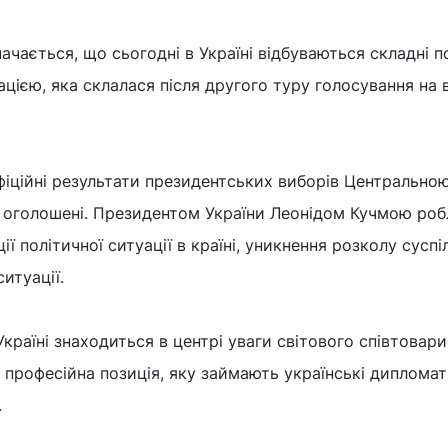
начається, що сьогодні в Україні відбуваються складні п
уацією, яка склалася після другого туру голосування на
фіційні результати президентських виборів Центрально
 оголошені. Президентом України Леонідом Кучмою роб
ї політичної ситуації в країні, уникнення розколу суспі
итуації.
Україні знаходиться в центрі уваги світового співтовари
рофесійна позиція, яку займають українські дипломат
.