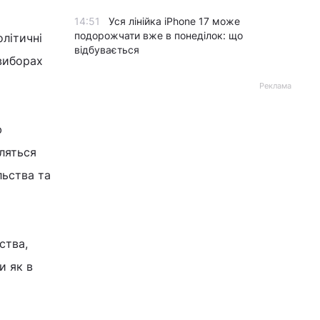
14:51
Уся лінійка iPhone 17 може
подорожчати вже в понеділок: що
олітичні
відбувається
 виборах
Реклама
ю
ляться
льства та
ства,
и як в