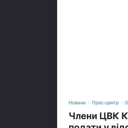
›
›
Новини
Прес-центр
О
Члени ЦВК К
подати у ві