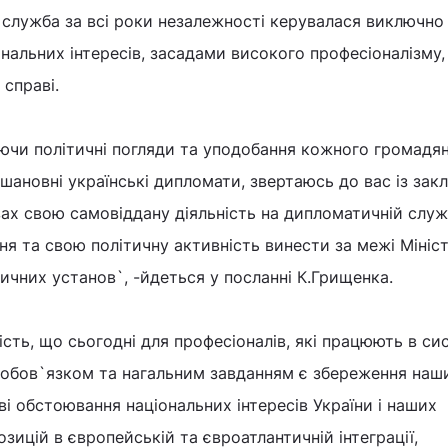
 служба за всі роки незалежності керувалася виключно
нальних інтересів, засадами високого професіоналізму,
 справі.
аючи політичні погляди та уподобання кожного громадя
, шановні українські дипломати, звертаюсь до вас із зак
х свою самовіддану діяльність на дипломатичній служб
ння та свою політичну активність винести за межі Мініс
чних установ`, -йдеться у посланні К.Грищенка.
ість, що сьогодні для професіоналів, які працюють в си
обов`язком та нагальним завданням є збереження наш
ві обстоювання національних інтересів України і наших
зицій в європейській та євроатлантичній інтеграції,