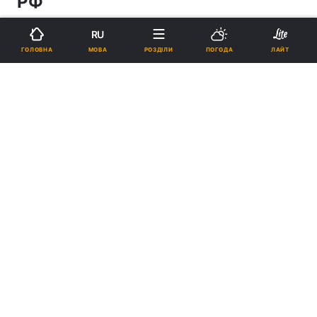
РФ
RU
20:27, 23.11.04
1 хв.
1
МОВА
ГОЛОВНА
РОЗДІЛИ
ПОГОДА
ЛАЙТ
Підпишіться на нас в Google
Реклама
ad