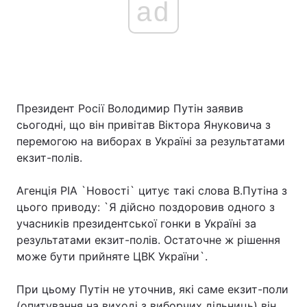
ad
Президент Росії Володимир Путін заявив
сьогодні, що він привітав Віктора Януковича з
перемогою на виборах в Україні за результатами
екзит-полів.
Агенція РІА `Новості` цитує такі слова В.Путіна з
цього приводу: `Я дійсно поздоровив одного з
учасників президентської гонки в Україні за
результатами екзит-полів. Остаточне ж рішення
може бути прийняте ЦВК України`.
При цьому Путін не уточнив, які саме екзит-поли
(опитування на виході з виборчих дільниць) він