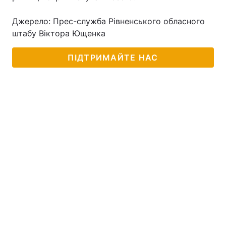
Джерело: Прес-служба Рівненського обласного
штабу Віктора Ющенка
Головна
Війна
ПІДТРИМАЙТЕ НАС
Україна
Політика
Економіка
Світ
Спорт
Наука
Техно і зв'язок
Лайт
Зброя
Інциденти
Здоров'я
Туризм
Цікавинки
Погода
Екологія
Регіони