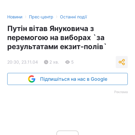
Тема оформлення
›
›
Новини
Прес-центр
Останні події
Путін вітав Януковича з
перемогою на виборах `за
результатами екзит-полів`
20:30, 23.11.04
2 хв.
5
Підпишіться на нас в Google
Реклама