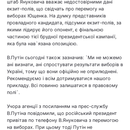
штаб Януковича вважає недостовірними дані
екзит-полів, що свідчать про перемогу на
виборах Ющенка. На думку представників
провладного кандидата, підсумки екзит-полів, за
якими лідирує його опонент, є фінальною
частиною тієї брудної президентської кампанії,
яка була нав`язана опозицією.
В.Путін сьогодні також зазначив: `Ми не можемо
ані визнати, ані спростувати результати виборів в
Україні, тому що вони офіційно не оприлюднені.
Рекомендуємо і всім дотримуватися нашого
прикладу. Всі повинно залишатися в правовому
полі`.
Учора агенції з посиланням на прес-службу
В.Путіна повідомили, що російський президент
привітав по телефону В.Януковича з перемогою
на виборах. При цьому тоді Путін не