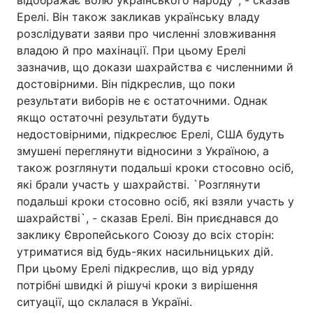
відображає волю українського народу`, - сказав
Ерелі. Він також закликав українську владу
розслідувати заяви про численні зловживання
владою й про махінації. При цьому Ерелі
Головна
Війна
зазначив, що докази шахрайства є численними й
достовірними. Він підкреслив, що поки
Україна
Політика
результати виборів не є остаточними. Однак
якщо остаточні результати будуть
Економіка
Світ
недостовірними, підкреслює Ерелі, США будуть
змушені переглянути відносини з Україною, а
Спорт
Наука
також розглянути подальші кроки стосовно осіб,
Техно і зв'язок
Лайт
які брали участь у шахрайстві. `Розглянути
подальші кроки стосовно осіб, які взяли участь у
Зброя
Інциденти
шахрайстві`, - сказав Ерелі. Він приєднався до
заклику Європейського Союзу до всіх сторін:
Здоров'я
Туризм
утриматися від будь-яких насильницьких дій.
При цьому Ерелі підкреслив, що від уряду
Цікавинки
Погода
потрібні швидкі й рішучі кроки з вирішення
ситуації, що склалася в Україні.
Екологія
Регіони