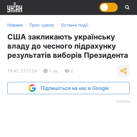
›
›
Новини
Прес-центр
Останні події
США закликають українську
владу до чесного підрахунку
результатів виборів Президента
19:47, 23.11.04
1 хв.
2
Підпишіться на нас в Google
Реклама