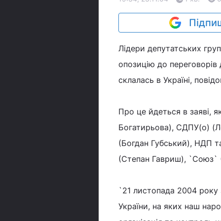
Підпиш
Лідери депутатських груп
опозицію до переговорів 
склалась в Україні, повід
Про це йдеться в заяві, я
Богатирьова), СДПУ(о) (Ле
(Богдан Губський), НДП т
(Степан Гавриш), `Союз` 
`21 листопада 2004 року 
України, на яких наш нар