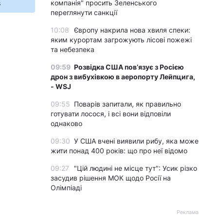
s
компанія" просить Зеленського
переглянути санкції
10:08
Європу накрила нова хвиля спеки:
яким курортам загрожують лісові пожежі
та небезпека
09:59
Розвідка США пов’язує з Росією
дрон з вибухівкою в аеропорту Лейпцига,
- WSJ
09:55
Поварів запитали, як правильно
готувати лосося, і всі вони відповіли
однаково
09:30
У США вчені виявили рибу, яка може
жити понад 400 років: що про неї відомо
09:27
"Цій людині не місце тут": Усик різко
засудив рішення МОК щодо Росії на
Олімпіаді
Реклама