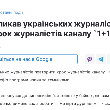
станні події
икав українських журналіс
ок журналістів каналу `1+1
0
іться на нас в Google
ких журналістів повторити крок журналістів каналу `1+
 ефір програми новин за темниками.
 звернувся до чиновників: `ви живете у байках, які вам
енко вижене вас з роботи`. `Не вірте дурницям!`, - ск