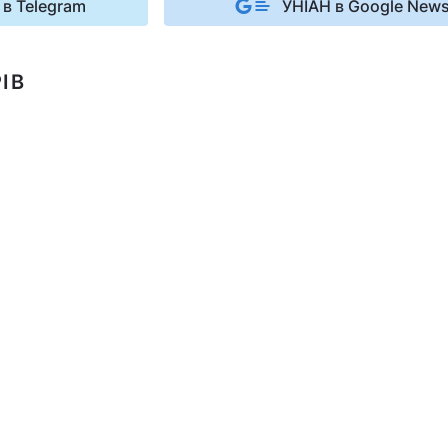
 в Telegram
УНІАН в Google New
ІВ