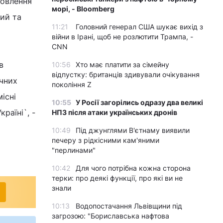
новлення
морі, - Bloomberg
ий та
11:21
Головний генерал США шукає вихід з
війни в Ірані, щоб не розлютити Трампа, -
CNN
в
10:56
Хто має платити за сімейну
відпустку: британців здивували очікування
ичних
покоління Z
існі
10:55
У Росії загорілись одразу два великі
раїні`, -
НПЗ після атаки українських дронів
10:49
Під джунглями В'єтнаму виявили
печеру з рідкісними кам'яними
"перлинами"
10:42
Для чого потрібна кожна сторона
терки: про деякі функції, про які ви не
знали
10:13
Водопостачання Львівщини під
загрозою: "Бориславська нафтова