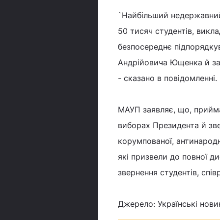
`Найбільший недержавний
50 тисяч студентів, викла
безпосереднє підпорядку
Андрійовича Ющенка й зак
- сказано в повідомленні.
МАУП заявляє, що, прийма
виборах Президента й зверн
корумпованої, антинародн
які призвели до повної ди
звернення студентів, співро
Джерело: Українські нови