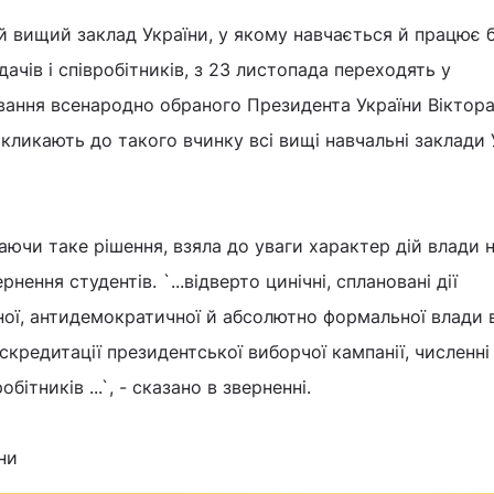
 вищий заклад України, у якому навчається й працює б
дачів і співробітників, з 23 листопада переходять у
вання всенародно обраного Президента України Віктор
ликають до такого вчинку всі вищі навчальні заклади 
ючи таке рішення, взяла до уваги характер дій влади 
ення студентів. `...відверто цинічні, сплановані дії
ої, антидемократичної й абсолютно формальної влади в 
скредитації президентської виборчої кампанії, численні
бітників ...`, - сказано в зверненні.
ни