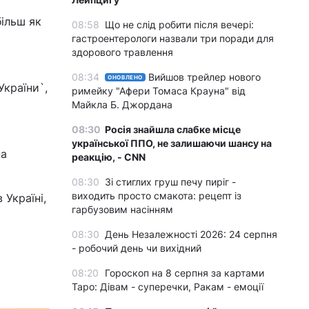
ільш як
08:58
Що не слід робити після вечері:
гастроентерологи назвали три поради для
здорового травлення
а
08:34
Вийшов трейлер нового
ОНОВЛЕНО
України`,
римейку "Афери Томаса Крауна" від
Майкла Б. Джордана
08:30
Росія знайшла слабке місце
української ППО, не залишаючи шансу на
на
реакцію, - CNN
08:30
Зі стиглих груш печу пиріг -
виходить просто смакота: рецепт із
Україні,
гарбузовим насінням
08:30
День Незалежності 2026: 24 серпня
- робочий день чи вихідний
08:20
Гороскоп на 8 серпня за картами
Таро: Дівам - суперечки, Ракам - емоції