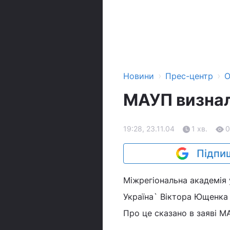
›
›
Новини
Прес-центр
О
МАУП визна
19:28, 23.11.04
1 хв.
0
Підпиш
Міжрегіональна академія 
Україна` Віктора Ющенка
Про це сказано в заяві М