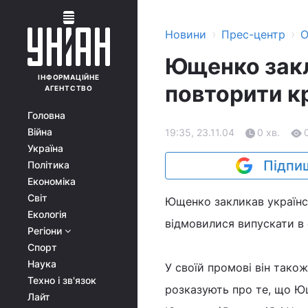
›
›
Новини
Прес-центр
О
Ющенко закл
ІНФОРМАЦІЙНЕ
повторити кр
АГЕНТСТВО
Головна
Війна
19:35, 23.11.04
0 хв.
Україна
Підпиш
Політика
Економіка
Світ
Ющенко закликав українсь
Екологія
відмовилися випускати в
Регіони
Спорт
Наука
У своїй промові він також
Техно і зв'язок
розказують про те, що Ющ
Лайт