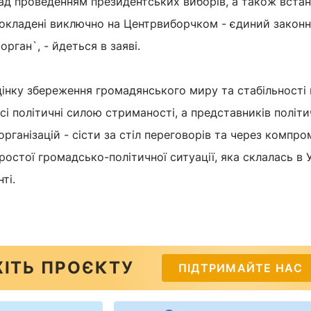
над проведенням президентських виборів, а також вста
покладені виключно на Центрвиборчком - єдиний законн
орган`, - йдеться в заяві.
інку збереження громадянського миру та стабільності 
сі політичні силою стриманості, а представників політ
рганізацій - сісти за стіл переговорів та через компром
ростої громадсько-політичної ситуації, яка склалась в Ук
ті.
ІТЬ ПРОЄКТУ
ПІДТРИМАЙТЕ НАС