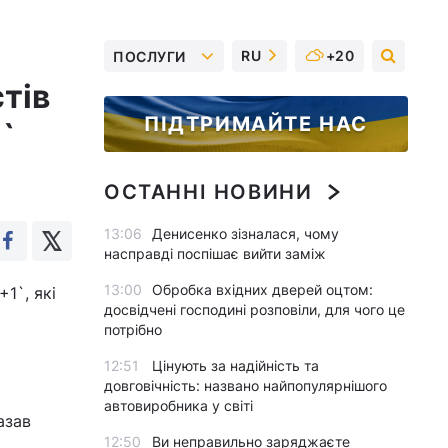
RU
+20
ПОСЛУГИ
тів
ПІДТРИМАЙТЕ НАС
`
ОСТАННІ НОВИНИ
13:06
Денисенко зізналася, чому
насправді поспішає вийти заміж
13:00
Обробка вхідних дверей оцтом:
1`, які
досвідчені господині розповіли, для чого це
потрібно
12:51
Цінують за надійність та
довговічність: названо найпопулярнішого
автовиробника у світі
азав
12:50
Ви неправильно заряджаєте