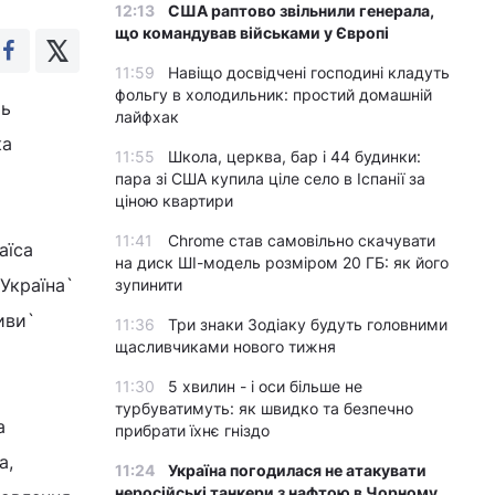
12:13
США раптово звільнили генерала,
що командував військами у Європі
11:59
Навіщо досвідчені господині кладуть
фольгу в холодильник: простий домашній
ть
лайфхак
ка
11:55
Школа, церква, бар і 44 будинки:
пара зі США купила ціле село в Іспанії за
ціною квартири
11:41
Chrome став самовільно скачувати
аїса
на диск ШІ-модель розміром 20 ГБ: як його
 Україна`
зупинити
иви`
11:36
Три знаки Зодіаку будуть головними
щасливчиками нового тижня
11:30
5 хвилин - і оси більше не
турбуватимуть: як швидко та безпечно
а
прибрати їхнє гніздо
а,
11:24
Україна погодилася не атакувати
неросійські танкери з нафтою в Чорному