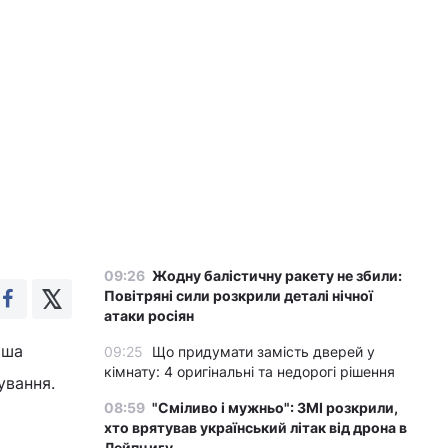
09:26
Жодну балістичну ракету не збили:
Повітряні сили розкрили деталі нічної
атаки росіян
аша
09:25
Що придумати замість дверей у
кімнату: 4 оригінальні та недорогі рішення
ування.
08:59
"Сміливо і мужньо": ЗМІ розкрили,
хто врятував український літак від дрона в
Лейпцигу