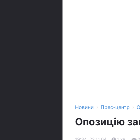
›
›
Новини
Прес-центр
О
Опозицію за
19:34, 23.11.04
1 хв.