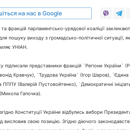
іться на нас в Google
 та фракцій парламентсько-урядової коаліції закликаю
для пошуку виходу з громадсько-політичної ситуації, я
омляє УНІАН.
ку підписали представники фракцій `Регіони України` (Р
онід Кравчук), `Трудова Україна` (Ігор Шаров), `Єдина
а ПППУ (Валерій Пустовойтенко), `Демократичні ініціат
(Микола Гапочка).
згідно Конституції України відбулись вибори Президент
од висловив свою позицію. Згідно діючого законодавств