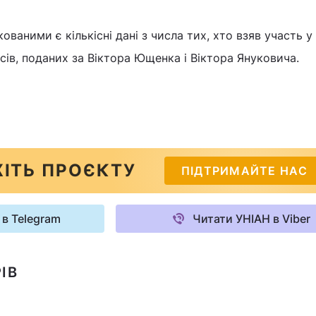
ованими є кількісні дані з числа тих, хто взяв участь у
осів, поданих за Віктора Ющенка і Віктора Януковича.
ІТЬ ПРОЄКТУ
ПІДТРИМАЙТЕ НАС
 в Telegram
Читати УНІАН в Viber
ІВ