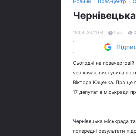
›
›
Новини
Прес-центр
О
Чернівецька
19:04, 23.11.04
1 хв.
Підпиш
Сьогодні на позачерговій
чернівчан, виступила про
Віктора Ющенка. Про це п
17 депутатів міськради пр
Чернівецька міськрада та
попередні результати під