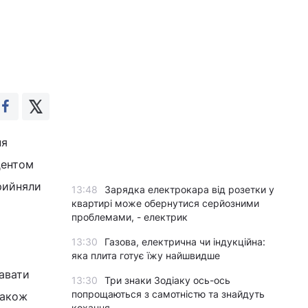
ня
дентом
рийняли
13:48
Зарядка електрокара від розетки у
квартирі може обернутися серйозними
проблемами, - електрик
13:30
Газова, електрична чи індукційна:
яка плита готує їжу найшвидше
авати
13:30
Три знаки Зодіаку ось-ось
попрощаються з самотністю та знайдуть
також
кохання