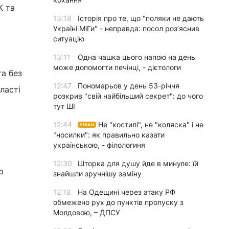
К та
13:18
Історія про те, що "поляки не дають
Україні МіГи" - неправда: посол роз’яснив
ситуацію
13:11
Одна чашка цього напою на день
може допомогти печінці, - дієтологи
а без
12:47
Пономарьов у день 53-річчя
ласті
розкрив "свій найбільший секрет": до чого
тут ШІ
12:44
Не "костилі", не "коляска" і не
УНІАН
"носилки": як правильно казати
українською, - філологиня
12:30
Шторка для душу йде в минуле: їй
р
знайшли зручнішу заміну
12:18
На Одещині через атаку РФ
обмежено рух до пунктів пропуску з
Молдовою, – ДПСУ