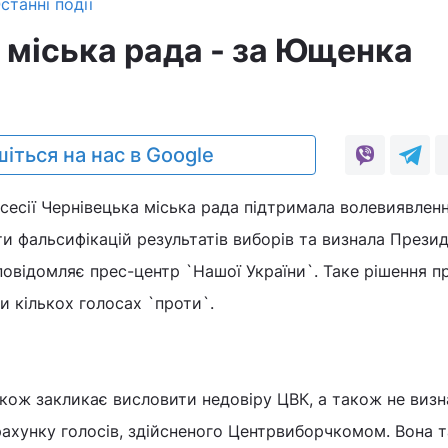
станні події
 міська рада - за Ющенка
0
іться на нас в Google
 сесії Чернівецька міська рада підтримала волевиявлен
ти фальсифікацій результатів виборів та визнала Прези
овідомляє прес-центр `Нашої України`. Таке рішення п
и кількох голосах `проти`.
кож закликає висловити недовіру ЦВК, а також не визн
рахунку голосів, здійсненого Центрвиборчкомом. Вона 