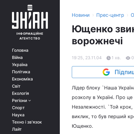
›
›
Новини
Прес-центр
О
Ющенко звин
ІНФОРМАЦІЙНЕ
ворожнечі
АГЕНТСТВО
Головна
Війна
19:25, 23.11.04
1 хв.
0
Україна
Підпиш
Політика
Економіка
Світ
Лідер блоку `Наша Україн
Екологія
розколу в Україні. Про ц
Регіони
Незалежності. `Той крок,
Спорт
Наука
виклик, то був перший кро
Техно і зв'язок
Ющенко.
Лайт