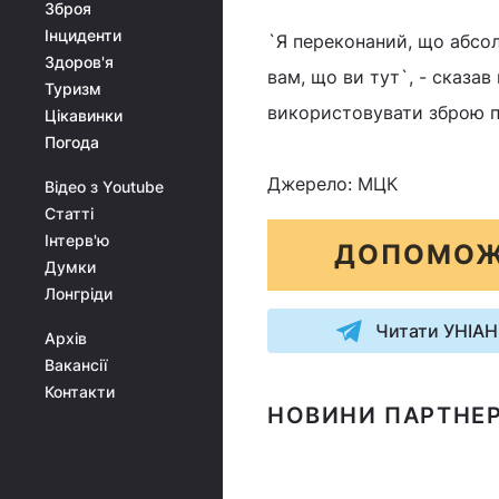
Зброя
Інциденти
`Я переконаний, що абсо
Здоров'я
вам, що ви тут`, - сказав
Туризм
використовувати зброю п
Цікавинки
Погода
Джерело: МЦК
Відео з Youtube
Статті
Інтерв'ю
ДОПОМОЖ
Думки
Лонгріди
Читати УНІАН
Архів
Вакансії
Контакти
НОВИНИ ПАРТНЕР