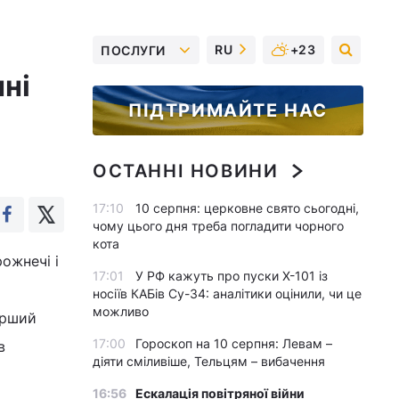
RU
+23
ПОСЛУГИ
ні
ПІДТРИМАЙТЕ НАС
ОСТАННІ НОВИНИ
17:10
10 серпня: церковне свято сьогодні,
чому цього дня треба погладити чорного
кота
ожнечі і
17:01
У РФ кажуть про пуски Х-101 із
носіїв КАБів Су-34: аналітики оцінили, чи це
можливо
ерший
17:00
Гороскоп на 10 серпня: Левам –
в
діяти сміливіше, Тельцям – вибачення
16:56
Ескалація повітряної війни