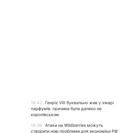
16:42
Генріх VIII буквально жив у хмарі
парфумів: причина була далеко не
королівською
16:36
Атаки на Wildberries можуть
створити нові проблеми для економіки РФ: