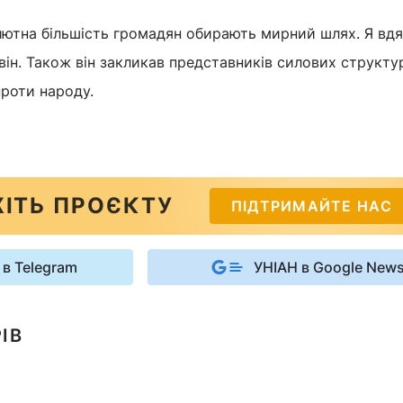
лютна більшість громадян обирають мирний шлях. Я вд
 він. Також він закликав представників силових структу
роти народу.
ІТЬ ПРОЄКТУ
ПІДТРИМАЙТЕ НАС
 в Telegram
УНІАН в Google New
ІВ