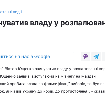
станні події
уватив владу у розпалюван
іться на нас в Google
а` Віктор Ющенко звинуватив владу у розпалюванні вор
е Ющенко заявив, виступаючи на мітингу на Майдані
 який зробила влада по фальсифікації виборів, то був п
к, який вів Україну до крові, до протистояння`, - сказа