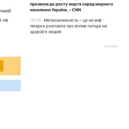
призвела до росту жертв серед мирного
населення України, – CNN
ячний
р не
16:56
Метеозалежність – це не міф:
лікарка розповіла про вплив погоди на
здоров’я людей
Реклама
s