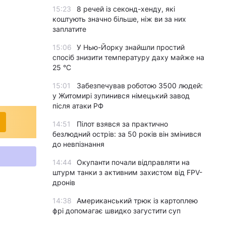
15:23
8 речей із секонд-хенду, які
коштують значно більше, ніж ви за них
заплатите
15:06
У Нью-Йорку знайшли простий
спосіб знизити температуру даху майже на
25 °C
15:01
Забезпечував роботою 3500 людей:
у Житомирі зупинився німецький завод
після атаки РФ
14:51
Пілот взявся за практично
безлюдний острів: за 50 років він змінився
до невпізнання
14:44
Окупанти почали відправляти на
штурм танки з активним захистом від FPV-
дронів
14:38
Американський трюк із картоплею
фрі допомагає швидко загустити суп