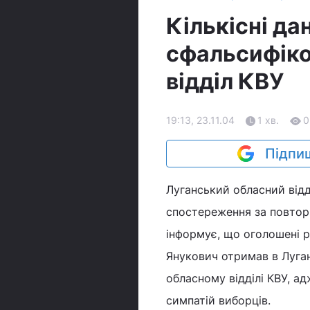
Кількісні да
сфальсифіко
відділ КВУ
19:13, 23.11.04
1 хв.
0
Підпиш
Луганський обласний відд
спостереження за повторн
інформує, що оголошені р
Янукович отримав в Луган
обласному відділі КВУ, а
симпатій виборців.