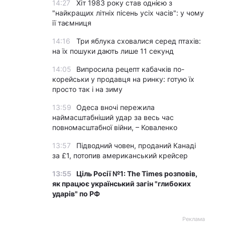
14:27
Хіт 1983 року став однією з
"найкращих літніх пісень усіх часів": у чому
її таємниця
14:16
Три яблука сховалися серед птахів:
на їх пошуки дають лише 11 секунд
14:05
Випросила рецепт кабачків по-
корейськи у продавця на ринку: готую їх
просто так і на зиму
13:59
Одеса вночі пережила
наймасштабніший удар за весь час
повномасштабної війни, – Коваленко
13:57
Підводний човен, проданий Канаді
за £1, потопив американський крейсер
13:55
Ціль Росії №1: The Times розповів,
як працює український загін "глибоких
ударів" по РФ
Реклама