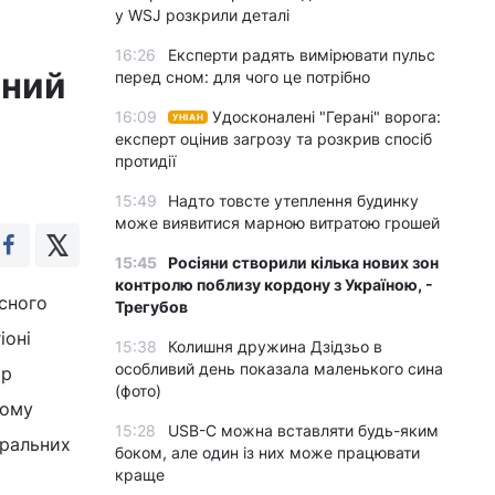
у WSJ розкрили деталі
16:26
Експерти радять вимірювати пульс
сний
перед сном: для чого це потрібно
16:09
Удосконалені "Герані" ворога:
УНІАН
експерт оцінив загрозу та розкрив спосіб
протидії
15:49
Надто товсте утеплення будинку
може виявитися марною витратою грошей
15:45
Росіяни створили кілька нових зон
контролю поблизу кордону з Україною, -
асного
Трегубов
іоні
15:38
Колишня дружина Дзідзьо в
особливий день показала маленького сина
ор
(фото)
кому
15:28
USB-C можна вставляти будь-яким
оральних
боком, але один із них може працювати
краще