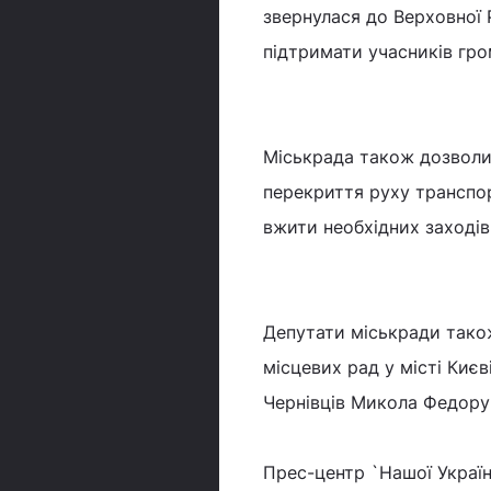
звернулася до Верховної
підтримати учасників гро
Міськрада також дозволил
перекриття руху транспор
вжити необхідних заходів
Депутати міськради також
місцевих рад у місті Киє
Чернівців Микола Федору
Прес-центр `Нашої Украї