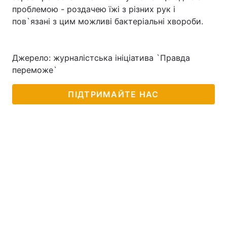
проблемою - роздачею їжі з різних рук і
пов`язані з цим можливі бактеріальні хвороби.
Головна
Війна
Джерело: журналістська ініціатива `Правда
Україна
Політика
переможе`
Економіка
Світ
ПІДТРИМАЙТЕ НАС
Спорт
Наука
Техно і зв'язок
Лайт
Зброя
Інциденти
Здоров'я
Туризм
Цікавинки
Погода
Екологія
Регіони