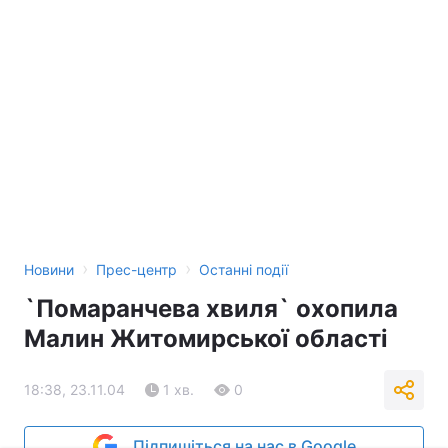
›
›
Новини
Прес-центр
Останні події
`Помаранчева хвиля` охопила
Малин Житомирської області
18:38, 23.11.04
1 хв.
0
Підпишіться на нас в Google