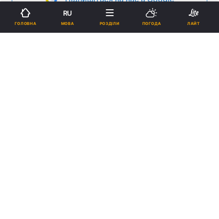
RU
Реклама
МОВА
ГОЛОВНА
РОЗДІЛИ
ПОГОДА
ЛАЙТ
ad
23 листопада о 12-й годині у місті Малин
Житомирської області відбувся багатолюдний
мітинг на підтримку Віктора Ющенка. Про це
повідомляє прес-служба `Нашої України`.