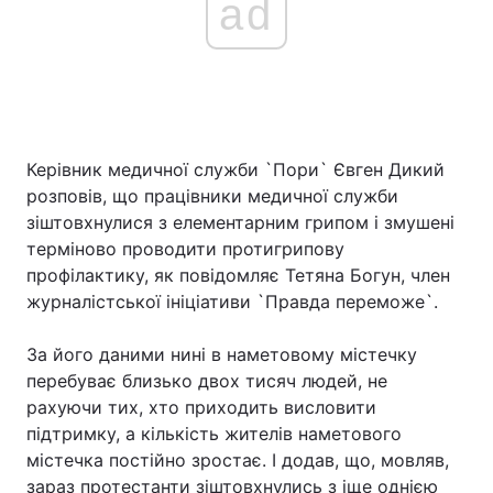
ad
Керівник медичної служби `Пори` Євген Дикий
розповів, що працівники медичної служби
зіштовхнулися з елементарним грипом і змушені
терміново проводити протигрипову
профілактику, як повідомляє Тетяна Богун, член
журналістської ініціативи `Правда переможе`.
За його даними нині в наметовому містечку
перебуває близько двох тисяч людей, не
рахуючи тих, хто приходить висловити
підтримку, а кількість жителів наметового
містечка постійно зростає. І додав, що, мовляв,
зараз протестанти зіштовхнулись з іще однією