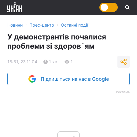
›
›
Новини
Прес-центр
Останні події
У демонстрантів почалися
проблеми зі здоров`ям
18:51, 23.11.04
1 хв.
1
Підпишіться на нас в Google
Реклама