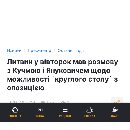
›
›
Новини
Прес-центр
Останні події
Литвин у вівторок мав розмову
з Кучмою і Януковичем щодо
можливості `круглого столу` з
опозицією
18:21, 23.11.04
1 хв.
0
RU
МОВА
ГОЛОВНА
РОЗДІЛИ
ПОГОДА
ЛАЙТ
Підпишіться на нас в Google