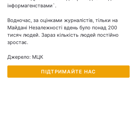
інформагенствами`.
Водночас, за оцінками журналістів, тільки на
Головна
Війна
Майдані Незалежності вдень було понад 200
тисяч людей. Зараз кількість людей постійно
Україна
Політика
зростає.
Економіка
Світ
Джерело: МЦК
Спорт
Наука
ПІДТРИМАЙТЕ НАС
Техно і зв'язок
Лайт
Зброя
Інциденти
Здоров'я
Туризм
Цікавинки
Погода
Екологія
Регіони