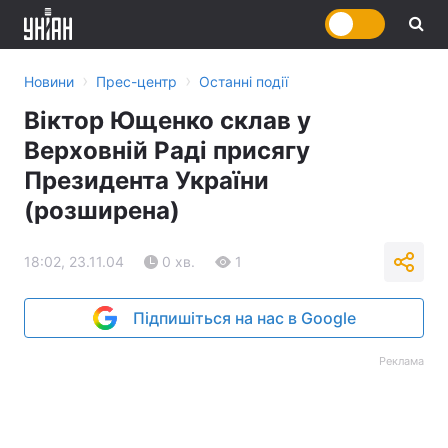
›
›
Новини
Прес-центр
Останні події
Віктор Ющенко склав у
Верховній Раді присягу
Президента України
(розширена)
18:02, 23.11.04
0 хв.
1
Підпишіться на нас в Google
Реклама