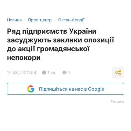
Тема оформлення
›
›
Новини
Прес-центр
Останні події
Ряд підприємств України
засуджують заклики опозиції
до акції громадянської
непокори
17:58, 23.11.04
1 хв.
2
Підпишіться на нас в Google
Реклама