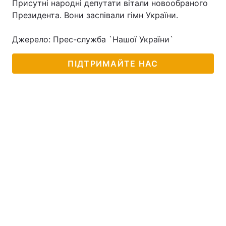
Присутні народні депутати вітали новообраного
Президента. Вони заспівали гімн України.
Джерело: Прес-служба `Нашої України`
Головна
Війна
ПІДТРИМАЙТЕ НАС
Україна
Політика
Економіка
Світ
Спорт
Наука
Техно і зв'язок
Лайт
Зброя
Інциденти
Здоров'я
Туризм
Цікавинки
Погода
Екологія
Регіони