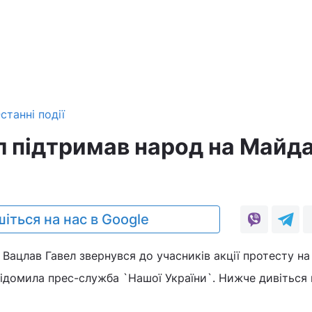
станні події
л підтримав народ на Майда
іться на нас в Google
 Вацлав Гавел звернувся до учасників акції протесту на
відомила прес-служба `Нашої України`. Нижче дивіться