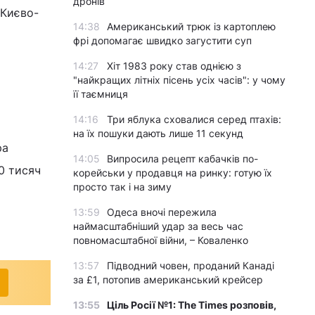
дронів
 Києво-
14:38
Американський трюк із картоплею
фрі допомагає швидко загустити суп
14:27
Хіт 1983 року став однією з
"найкращих літніх пісень усіх часів": у чому
її таємниця
14:16
Три яблука сховалися серед птахів:
на їх пошуки дають лише 11 секунд
ра
14:05
Випросила рецепт кабачків по-
0 тисяч
корейськи у продавця на ринку: готую їх
просто так і на зиму
13:59
Одеса вночі пережила
наймасштабніший удар за весь час
повномасштабної війни, – Коваленко
13:57
Підводний човен, проданий Канаді
за £1, потопив американський крейсер
13:55
Ціль Росії №1: The Times розповів,