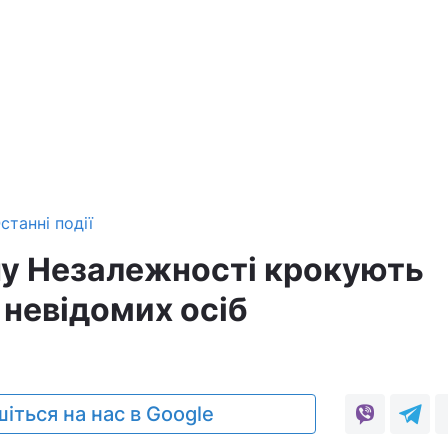
станні події
ну Незалежності крокують
 невідомих осіб
іться на нас в Google