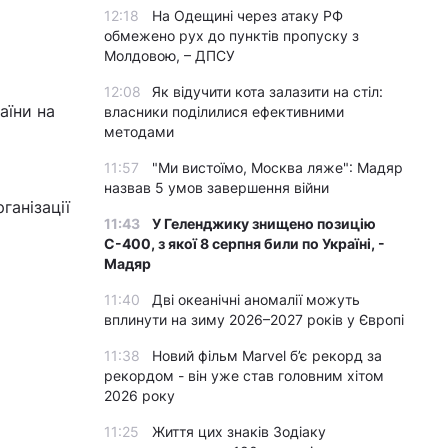
12:18
На Одещині через атаку РФ
обмежено рух до пунктів пропуску з
Молдовою, – ДПСУ
12:08
Як відучити кота залазити на стіл:
аїни на
власники поділилися ефективними
методами
11:57
"Ми вистоїмо, Москва ляже": Мадяр
назвав 5 умов завершення війни
ганізації
11:43
У Геленджику знищено позицію
С-400, з якої 8 серпня били по Україні, -
Мадяр
11:40
Дві океанічні аномалії можуть
вплинути на зиму 2026–2027 років у Європі
11:38
Новий фільм Marvel б’є рекорд за
рекордом - він уже став головним хітом
2026 року
11:25
Життя цих знаків Зодіаку