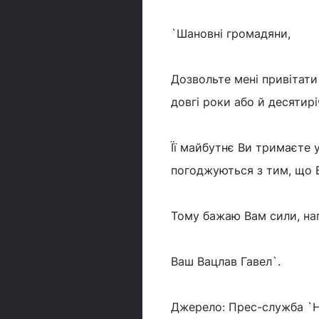
`Шановні громадяни,
Дозвольте мені привітати 
довгі роки або й десятирі
Її майбутнє Ви тримаєте у 
погоджуються з тим, що В
Тому бажаю Вам сили, нап
Ваш Вацлав Гавел`.
Джерело: Прес-служба `Н