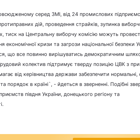
повсюдженому серед ЗМІ, від 24 промислових підприємс
ротиправних дій, проведення страйків, зупинка виборч
х, тиск на Центральну виборчу комісію можуть провес
я економічної кризи та загрози національної безпеки У
ься, що все повинно вирішуватись демократичним шляхо
Трудовий колектив підтримує тверду позицію ЦВК з пр
имагає від керівництва держави забезпечити нормальні, 
та порядок в країні`, - йдеться в зверненні. Подібні зве
дприємств півдня України, донецького регіону та
і.