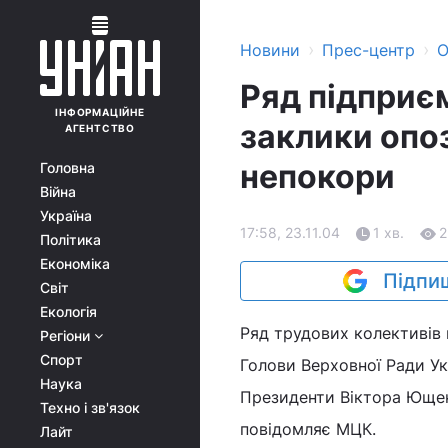
›
›
Новини
Прес-центр
О
Ряд підприє
ІНФОРМАЦІЙНЕ
заклики опоз
АГЕНТСТВО
непокори
Головна
Війна
Україна
17:58, 23.11.04
1 хв.
2
Політика
Економіка
Підпиш
Світ
Екологія
Ряд трудових колективів
Регіони
Спорт
Голови Верховної Ради Ук
Наука
Президенти Віктора Ющенк
Техно і зв'язок
повідомляє МЦК.
Лайт