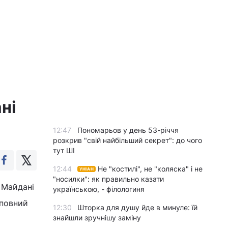
ні
12:47
Пономарьов у день 53-річчя
розкрив "свій найбільший секрет": до чого
тут ШІ
12:44
Не "костилі", не "коляска" і не
УНІАН
"носилки": як правильно казати
 Майдані
українською, - філологиня
 повний
12:30
Шторка для душу йде в минуле: їй
знайшли зручнішу заміну