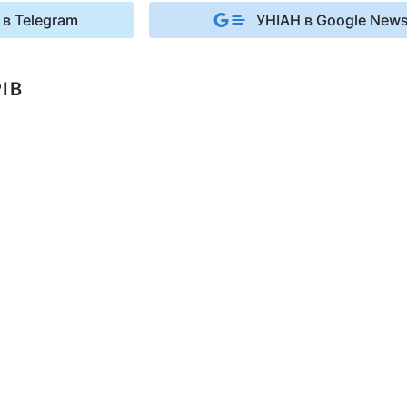
 в Telegram
УНІАН в Google New
ІВ