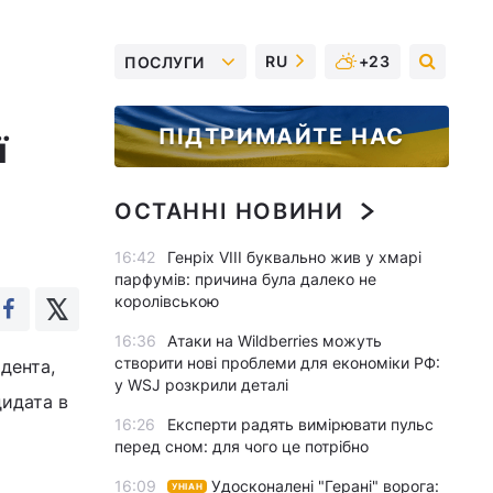
RU
+23
ПОСЛУГИ
ПІДТРИМАЙТЕ НАС
ї
ОСТАННІ НОВИНИ
16:42
Генріх VIII буквально жив у хмарі
парфумів: причина була далеко не
королівською
16:36
Атаки на Wildberries можуть
створити нові проблеми для економіки РФ:
дента,
у WSJ розкрили деталі
дидата в
16:26
Експерти радять вимірювати пульс
перед сном: для чого це потрібно
16:09
Удосконалені "Герані" ворога:
УНІАН