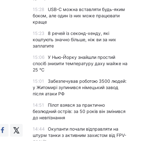
15:28
USB-C можна вставляти будь-яким
боком, але один із них може працювати
краще
15:23
8 речей із секонд-хенду, які
коштують значно більше, ніж ви за них
заплатите
15:06
У Нью-Йорку знайшли простий
спосіб знизити температуру даху майже на
25 °C
15:01
Забезпечував роботою 3500 людей:
у Житомирі зупинився німецький завод
після атаки РФ
14:51
Пілот взявся за практично
безлюдний острів: за 50 років він змінився
до невпізнання
14:44
Окупанти почали відправляти на
штурм танки з активним захистом від FPV-