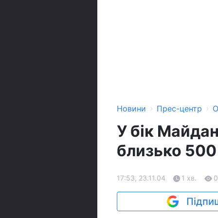
›
›
Новини
Прес-центр
О
У бік Майда
близько 500
17:53, 23.11.04
1 хв.
0
Підпиш