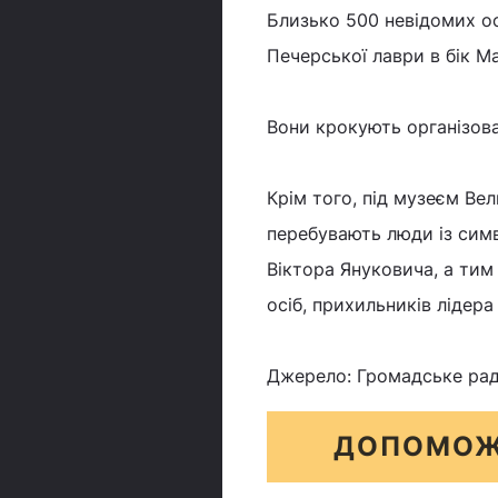
Близько 500 невідомих ос
Печерської лаври в бік М
Вони крокують організова
Крім того, під музеєм Вел
перебувають люди із сим
Віктора Януковича, а тим
осіб, прихильників лідера
Джерело: Громадське рад
ДОПОМОЖ