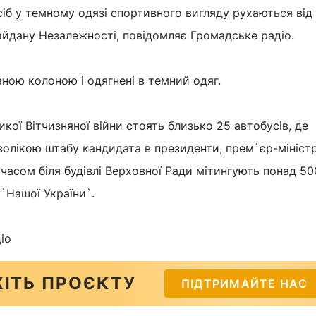
іб у темному одязі спортивного вигляду рухаються від
айдану Незалежності, повідомляє Громадське радіо.
ною колоною і одягнені в темний одяг.
икої Вітчизняної війни стоять близько 25 автобусів, де
волікою штабу кандидата в президенти, прем`єр-мініст
 часом біля будівлі Верховної Ради мітингують понад 50
 `Нашої України`.
іо
ІТЬ ПРОЄКТУ
ПІДТРИМАЙТЕ НАС