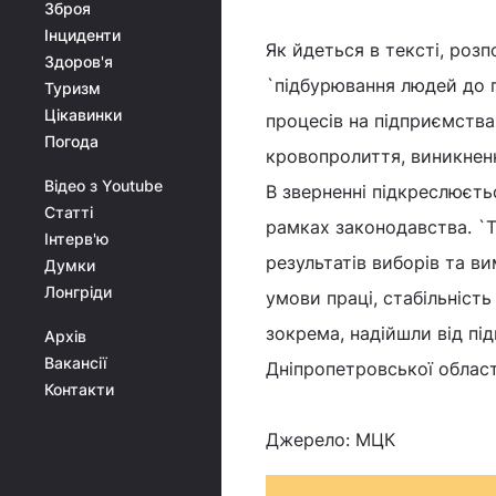
Зброя
Інциденти
Як йдеться в тексті, роз
Здоров'я
`підбурювання людей до п
Туризм
Цікавинки
процесів на підприємства
Погода
кровопролиття, виникненн
Відео з Youtube
В зверненні підкреслюєт
Статті
рамках законодавства. `
Інтерв'ю
результатів виборів та в
Думки
Лонгріди
умови праці, стабільність 
зокрема, надійшли від пі
Архів
Вакансії
Дніпропетровської област
Контакти
Джерело: МЦК