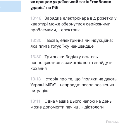
як працює український загін "глибоких
s
ударів" по РФ
13:48
Зарядка електрокара від розетки у
квартирі може обернутися серйозними
проблемами, - електрик
13:30
Газова, електрична чи індукційна:
яка плита готує їжу найшвидше
13:30
Три знаки Зодіаку ось-ось
попрощаються з самотністю та знайдуть
кохання
13:18
Історія про те, що "поляки не дають
Україні МіГи" - неправда: посол роз’яснив
ситуацію
13:11
Одна чашка цього напою на день
може допомогти печінці, - дієтологи
Реклама