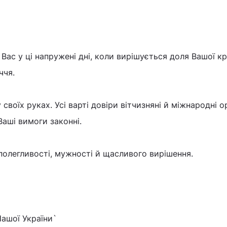
Вас у ці напружені дні, коли вирішується доля Вашої кр
ччя.
своїх руках. Усі варті довіри вітчизняні й міжнародні ор
аші вимоги законні.
олегливості, мужності й щасливого вирішення.
ашої України`