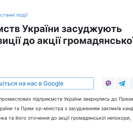
станні події
мств України засуджують
иції до акції громадянсько
іться на нас в Google
 промислових підприємств України звернулись до Прези
раїни та Прем`єр-міністра з засудженням закликів кан
а та його оточення до акції громадянської непокори,