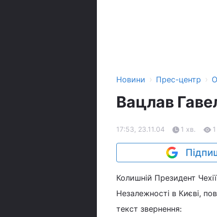
›
›
Новини
Прес-центр
О
Вацлав Гаве
17:53, 23.11.04
1 хв.
1
Підпиш
Колишній Президент Чехії
Незалежності в Києві, по
текст звернення: