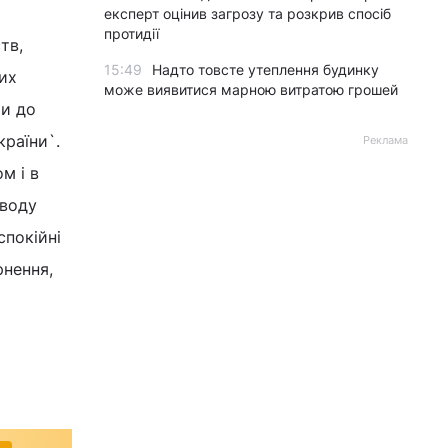
експерт оцінив загрозу та розкрив спосіб
протидії
тв,
15:49
Надто товсте утеплення будинку
их
може виявитися марною витратою грошей
ти до
країни`.
Реклама
м і в
иводу
спокійні
рнення,