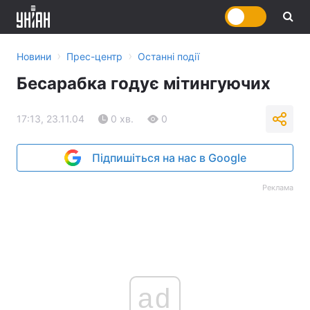
›
›
Новини
Прес-центр
Останні події
Бесарабка годує мітингуючих
17:13, 23.11.04
0 хв.
0
Підпишіться на нас в Google
Реклама
ad