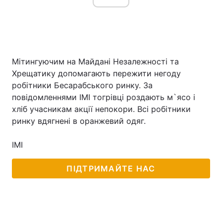
Мітингуючим на Майдані Незалежності та
Хрещатику допомагають пережити негоду
робітники Бесарабського ринку. За
повідомленнями ІМІ тогрівці роздають м`ясо і
хліб учасникам акції непокори. Всі робітники
ринку вдягнені в оранжевий одяг.
ІМІ
ПІДТРИМАЙТЕ НАС