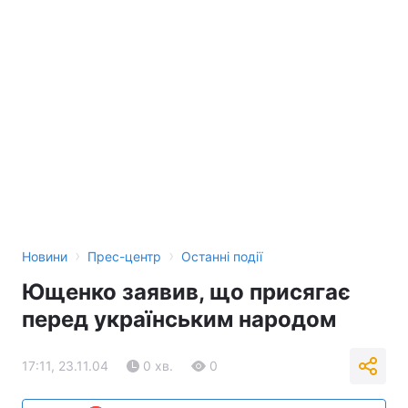
Лонгріди
Відео з Youtube
Статті
Інтерв'ю
Думки
Архів
Вакансії
Контакти
Послуги
›
›
Новини
Прес-центр
Останні події
Ющенко заявив, що присягає
перед українським народом
17:11, 23.11.04
0 хв.
0