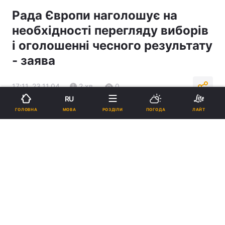
Рада Європи наголошує на
необхідності перегляду виборів
і оголошенні чесного результату
- заява
17:11, 23.11.04
2 хв.
0
RU
МОВА
ГОЛОВНА
РОЗДІЛИ
ПОГОДА
ЛАЙТ
Підпишіться на нас в Google
Реклама
ad