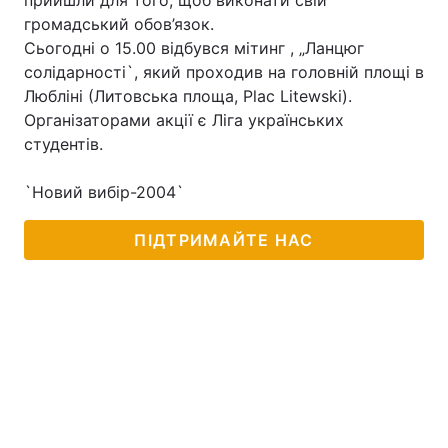
прийшли для того, щоб виконати свій
громадський обов’язок.
Сьогодні о 15.00 відбувся мітинг , „Ланцюг
солідарності`, який проходив на головній площі в
Головна
Війна
Любліні (Литовська площа, Plac Litewski).
Організаторами акції є Ліга українських
Україна
Політика
студентів.
Економіка
Світ
`Новий вибір-2004`
Спорт
Наука
ПІДТРИМАЙТЕ НАС
Техно і зв'язок
Лайт
Зброя
Інциденти
Здоров'я
Туризм
Цікавинки
Погода
Екологія
Регіони