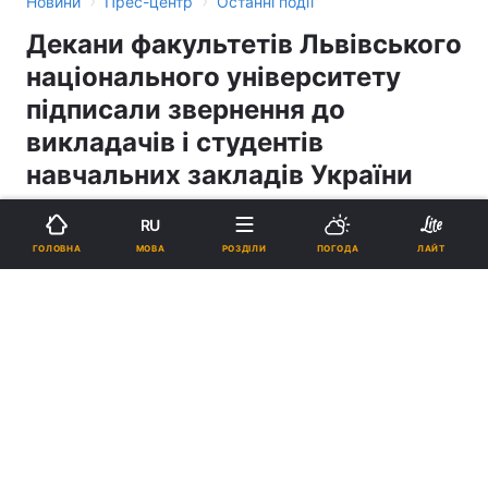
›
›
Новини
Прес-центр
Останні події
Декани факультетів Львівського
національного університету
підписали звернення до
викладачів і студентів
навчальних закладів України
RU
16:39, 23.11.04
1 хв.
1
МОВА
ГОЛОВНА
РОЗДІЛИ
ПОГОДА
ЛАЙТ
Підпишіться на нас в Google
Реклама