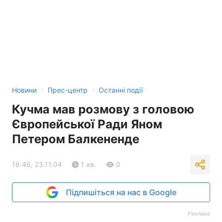
Тема оформлення
›
›
Новини
Прес-центр
Останні події
Кучма мав розмову з головою
Європейської Ради Яном
Петером Балкененде
16:46, 23.11.04
1 хв.
0
Підпишіться на нас в Google
Реклама