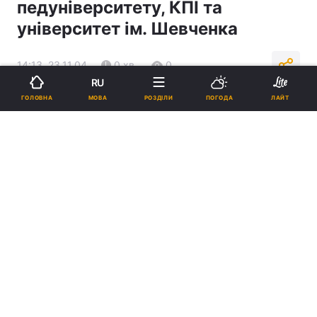
педуніверситету, КПІ та
університет ім. Шевченка
14:13, 23.11.04
0 хв.
0
RU
МОВА
ГОЛОВНА
РОЗДІЛИ
ПОГОДА
ЛАЙТ
Підпишіться на нас в Google
Реклама
ad