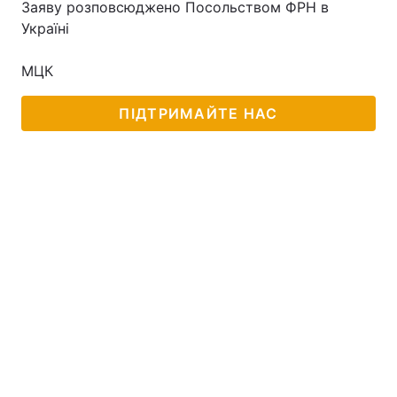
Заяву розповсюджено Посольством ФРН в
Україні
Лонгріди
МЦК
Відео з Youtube
Статті
ПІДТРИМАЙТЕ НАС
Інтерв'ю
Думки
Архів
Вакансії
Контакти
Послуги