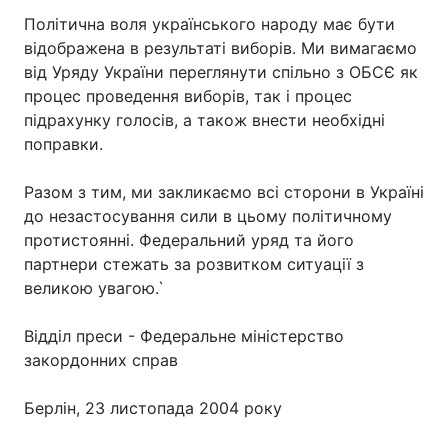
Політична воля українського народу має бути
відображена в результаті виборів. Ми вимагаємо
від Уряду України переглянути спільно з ОБСЄ як
Головна
Війна
процес проведення виборів, так і процес
підрахунку голосів, а також внести необхідні
Україна
Політика
поправки.
Економіка
Світ
Разом з тим, ми закликаємо всі сторони в Україні
до незастосування сили в цьому політичному
Спорт
Наука
протистоянні. Федеральний уряд та його
Техно і зв'язок
Лайт
партнери стежать за розвитком ситуації з
великою увагою.`
Зброя
Інциденти
Відділ преси - Федеральне міністерство
Здоров'я
Туризм
закордонних справ
Цікавинки
Погода
Берлін, 23 листопада 2004 року
Екологія
Регіони