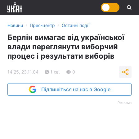
›
›
Новини
Прес-центр
Останні події
Берлін вимагає від української
влади переглянути виборчий
процес і результати виборів
14:25, 23.11.04
1 хв.
0
Підпишіться на нас в Google
Реклама