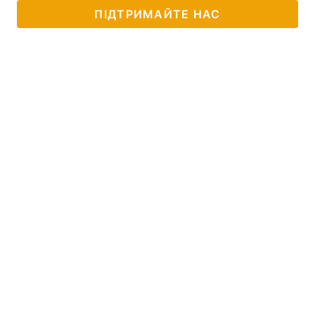
ПІДТРИМАЙТЕ НАС
Лонгріди
Відео з Youtube
Статті
Інтерв'ю
Думки
Архів
Вакансії
Контакти
Послуги