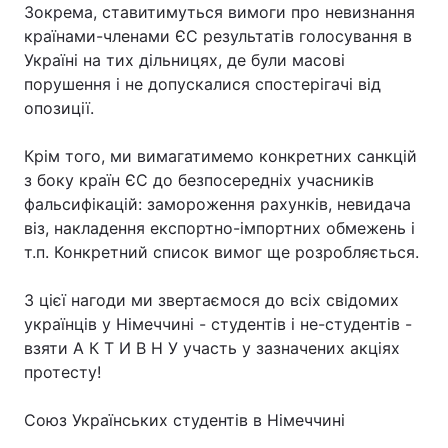
Зокрема, ставитимуться вимоги про невизнання
країнами-членами ЄС результатів голосування в
Україні на тих дільницях, де були масові
порушення і не допускалися спостерігачі від
Головна
Війна
опозиції.
Україна
Політика
Крім того, ми вимагатимемо конкретних санкцій
Економіка
Світ
з боку країн ЄС до безпосередніх учасників
фальсифікацій: замороження рахунків, невидача
Спорт
Наука
віз, накладення експортно-імпортних обмежень і
т.п. Конкретний список вимог ще розробляється.
Техно і зв'язок
Лайт
З цієї нагоди ми звертаємося до всіх свідомих
Зброя
Інциденти
українців у Німеччині - студентів і не-студентів -
взяти А К Т И В Н У участь у зазначених акціях
Здоров'я
Туризм
протесту!
Цікавинки
Погода
Союз Українських студентів в Німеччині
Екологія
Регіони