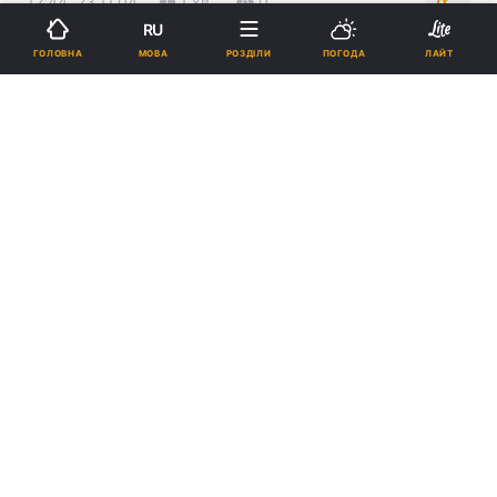
12:44, 23.11.04
1 хв.
0
RU
МОВА
ГОЛОВНА
РОЗДІЛИ
ПОГОДА
ЛАЙТ
Підпишіться на нас в Google
Реклама
ad
Народний депутат України Тарас Стецьків
закликав футбольних вболівальників скандувати