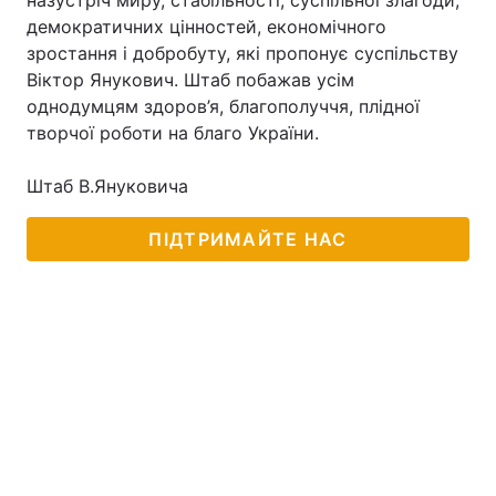
назустріч миру, стабільності, суспільної злагоди,
демократичних цінностей, економічного
зростання і добробуту, які пропонує суспільству
Віктор Янукович. Штаб побажав усім
Головна
Війна
однодумцям здоров’я, благополуччя, плідної
творчої роботи на благо України.
Україна
Політика
Штаб В.Януковича
Економіка
Світ
ПІДТРИМАЙТЕ НАС
Спорт
Наука
Техно і зв'язок
Лайт
Зброя
Інциденти
Здоров'я
Туризм
Цікавинки
Погода
Екологія
Регіони