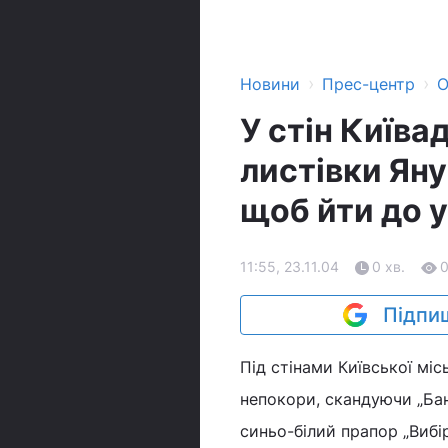
›
›
Новини
Прес-центр
О
У стін Київа
листівки Ян
щоб йти до 
11:55, 23.11.04
0 хв.
Підпиш
Під стінами Київської міс
непокори, скандуючи „Бан
синьо-білий прапор „Вибі