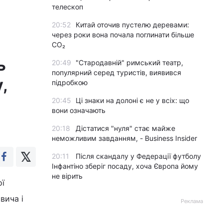
телескоп
20:52
Китай оточив пустелю деревами:
через роки вона почала поглинати більше
CO₂
ь
20:49
"Стародавній" римський театр,
популярний серед туристів, виявився
,
підробкою
20:45
Ці знаки на долоні є не у всіх: що
вони означають
20:18
Дістатися "нуля" стає майже
неможливим завданням, - Business Insider
20:11
Після скандалу у Федерації футболу
Інфантіно зберіг посаду, хоча Європа йому
не вірить
ої
вича і
Реклама