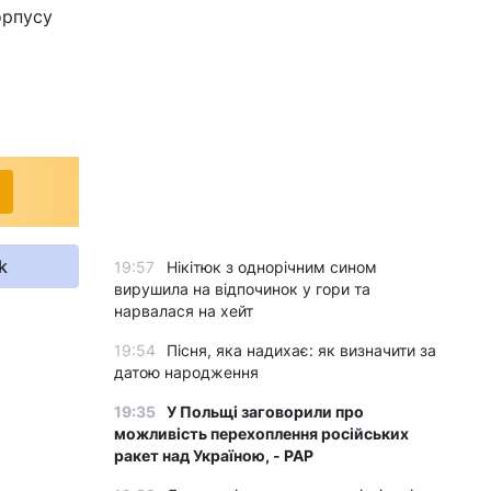
орпусу
k
19:57
Нікітюк з однорічним сином
вирушила на відпочинок у гори та
нарвалася на хейт
19:54
Пісня, яка надихає: як визначити за
датою народження
19:35
У Польщі заговорили про
можливість перехоплення російських
ракет над Україною, - PAP