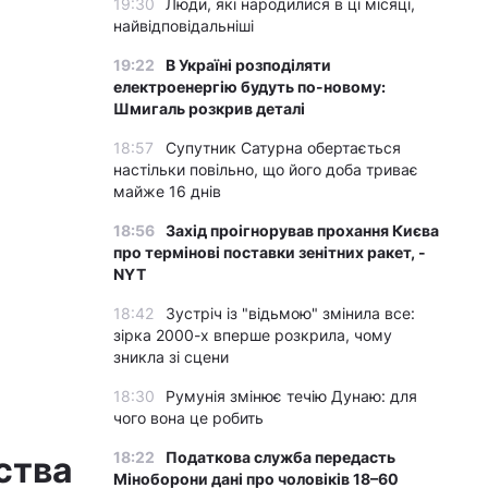
19:30
Люди, які народилися в ці місяці,
найвідповідальніші
19:22
В Україні розподіляти
електроенергію будуть по-новому:
Шмигаль розкрив деталі
18:57
Супутник Сатурна обертається
настільки повільно, що його доба триває
майже 16 днів
18:56
Захід проігнорував прохання Києва
про термінові поставки зенітних ракет, -
NYT
18:42
Зустріч із "відьмою" змінила все:
зірка 2000-х вперше розкрила, чому
зникла зі сцени
18:30
Румунія змінює течію Дунаю: для
чого вона це робить
18:22
Податкова служба передасть
ства
Міноборони дані про чоловіків 18–60