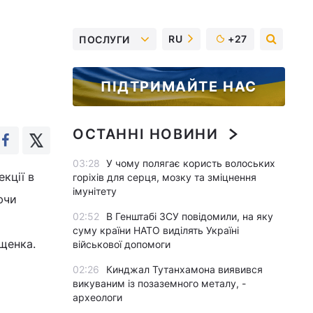
RU
+27
ПОСЛУГИ
ПІДТРИМАЙТЕ НАС
ОСТАННІ НОВИНИ
03:28
У чому полягає користь волоських
кції в
горіхів для серця, мозку та зміцнення
імунітету
ючи
02:52
В Генштабі ЗСУ повідомили, на яку
суму країни НАТО виділять Україні
щенка.
військової допомоги
02:26
Кинджал Тутанхамона виявився
викуваним із позаземного металу, -
археологи