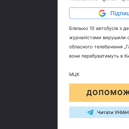
Підпиш
Близько 10 автобусів з д
журналістами вирушили сь
обласного телебачення „Г
вони перебуватимуть в К
МЦК
ДОПОМОЖ
Читати УНІАН