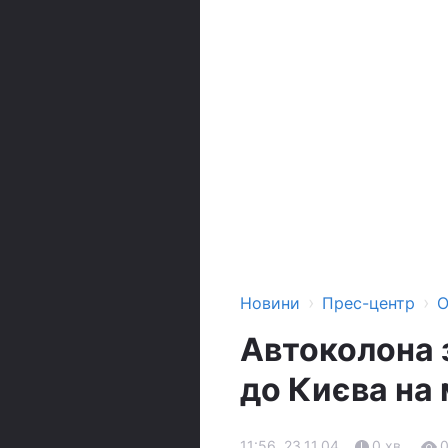
›
›
Новини
Прес-центр
О
Автоколона 
до Києва на 
11:56, 23.11.04
0 хв.