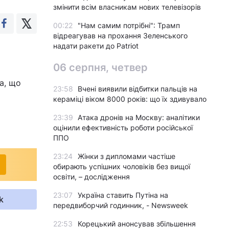
змінити всім власникам нових телевізорів
00:22
"Нам самим потрібні": Трамп
відреагував на прохання Зеленського
надати ракети до Patriot
06 серпня, четвер
а, що
23:58
Вчені виявили відбитки пальців на
кераміці віком 8000 років: що їх здивувало
23:39
Атака дронів на Москву: аналітики
оцінили ефективність роботи російської
ППО
23:24
Жінки з дипломами частіше
обирають успішних чоловіків без вищої
освіти, – дослідження
23:07
Україна ставить Путіна на
k
передвиборчий годинник, - Newsweek
22:53
Корецький анонсував збільшення