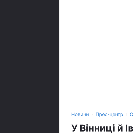
›
›
Новини
Прес-центр
О
У Вінниці й 