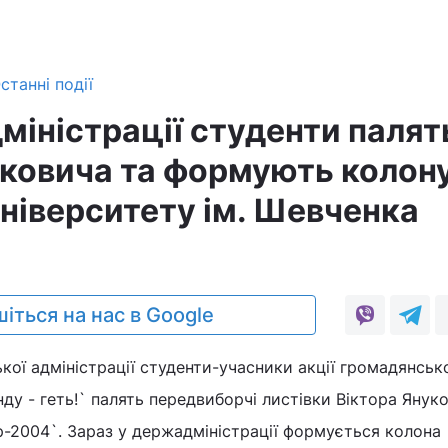
станні події
дміністрації студенти палят
уковича та формують колону
університету ім. Шевченка
0
іться на нас в Google
ької адміністрації студенти-учасники акції громадянськ
ду - геть!` палять передвиборчі листівки Віктора Януко
р-2004`. Зараз у держадміністрації формується колона