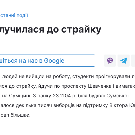
станні події
училася до страйку
іться на нас в Google
 людей не вийщли на роботу, студенти проігнорували ле
ися до страйку, йдучи по проспекту Шевченка і вимага
а Сумщині. З ранку 23.11.04 р. біля будівлі Сумської
ралося декілька тисяч виборців на підтримку Віктора Ю
овп більшає.