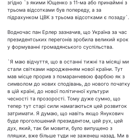
згідно `з якими Ющенко з 11-ма або принаймні з
трьома відсотками був попереду, а за
Лонгріди
підрахунком ЦВК з трьома відсотками є позаду`.
Відео з Youtube
Статті
Водночас пан Ерлер зазначив, що Україна за час
президентських перегонів зробила великий крок
Інтерв'ю
Думки
у формуванні громадянського суспільства.
Архів
Вакансії
`Я маю відчуття, що в останні тижні та місяці ми
стали світками народженням нової країни. Тут
Контакти
мав місце прорив з помаранчевою фарбою як з
Послуги
символом до нових сподівань, до нового початку
в цій країні, до нової політичної культури
чесності та прозорості. Тому дуже сумно, що
тепер тут старі сили намагаються цей розвиток
затримати. Я думаю, що навіть якщо Янукович
буде проголошений президентом, цей рух, цей
дух, який, так би мовити, було випущено з
пляшки, вже більше туди не заженеш назад. Ми в