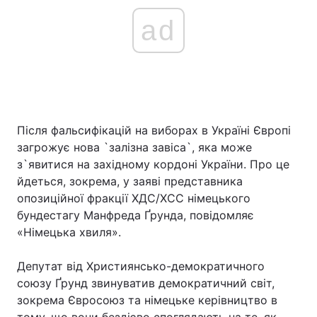
ad
Після фальсифікацій на виборах в Україні Європі
загрожує нова `залізна завіса`, яка може
з`явитися на західному кордоні України. Про це
йдеться, зокрема, у заяві представника
опозиційної фракції ХДС/ХСС німецького
бундестагу Манфреда Ґрунда, повідомляє
«Німецька хвиля».
Депутат від Християнсько-демократичного
союзу Ґрунд звинуватив демократичний світ,
зокрема Євросоюз та німецьке керівництво в