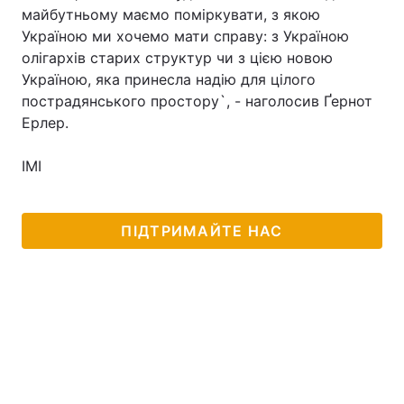
майбутньому маємо поміркувати, з якою
Тема оформлення
Україною ми хочемо мати справу: з Україною
олігархів старих структур чи з цією новою
Україною, яка принесла надію для цілого
пострадянського простору`, - наголосив Ґернот
Ерлер.
ІМІ
ПІДТРИМАЙТЕ НАС