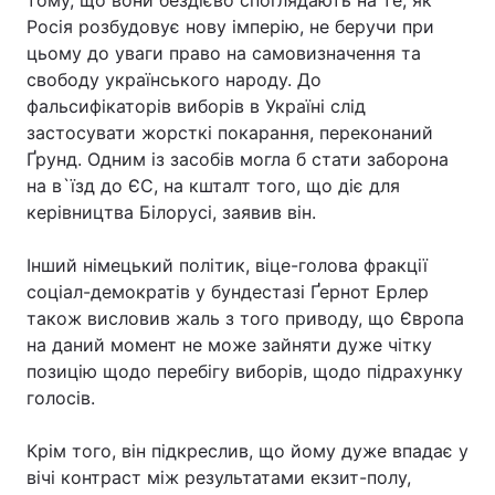
тому, що вони бездієво споглядають на те, як
Росія розбудовує нову імперію, не беручи при
цьому до уваги право на самовизначення та
свободу українського народу. До
Головна
Війна
фальсифікаторів виборів в Україні слід
застосувати жорсткі покарання, переконаний
Україна
Політика
Ґрунд. Одним із засобів могла б стати заборона
на в`їзд до ЄС, на кшталт того, що діє для
Економіка
Світ
керівництва Білорусі, заявив він.
Спорт
Наука
Інший німецький політик, віце-голова фракції
Техно і зв'язок
Лайт
соціал-демократів у бундестазі Ґернот Ерлер
також висловив жаль з того приводу, що Європа
Зброя
Інциденти
на даний момент не може зайняти дуже чітку
позицію щодо перебігу виборів, щодо підрахунку
Здоров'я
Туризм
голосів.
Цікавинки
Погода
Крім того, він підкреслив, що йому дуже впадає у
вічі контраст між результатами екзит-полу,
Екологія
Регіони