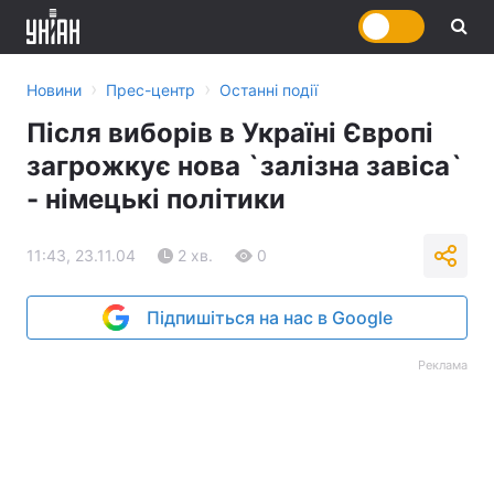
›
›
Новини
Прес-центр
Останні події
Після виборів в Україні Європі
загрожкує нова `залізна завіса`
- німецькі політики
11:43, 23.11.04
2 хв.
0
Підпишіться на нас в Google
Реклама