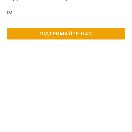
ІМІ
Головна
Війна
ПІДТРИМАЙТЕ НАС
Україна
Політика
Економіка
Світ
Спорт
Наука
Техно і зв'язок
Лайт
Зброя
Інциденти
Здоров'я
Туризм
Цікавинки
Погода
Екологія
Регіони