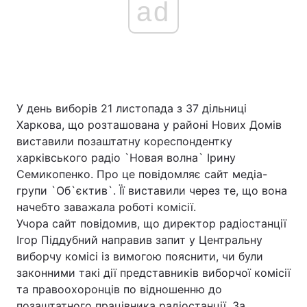
ad
У день виборів 21 листопада з 37 дільниці
Харкова, що розташована у районі Нових Домів
виставили позаштатну кореспондентку
харківського радіо `Новая волна` Ірину
Семикопенко. Про це повідомляє сайт медіа-
групи `Об`єктив`. Її виставили через те, що вона
начебто заважала роботі комісії.
Учора сайт повідомив, що директор радіостанції
Ігор Піддубний направив запит у Центральну
виборчу комісі із вимогою пояснити, чи були
законними такі дії представників виборчої комісії
та правоохоронців по відношенню до
позаштатного працівника радіостанції. За