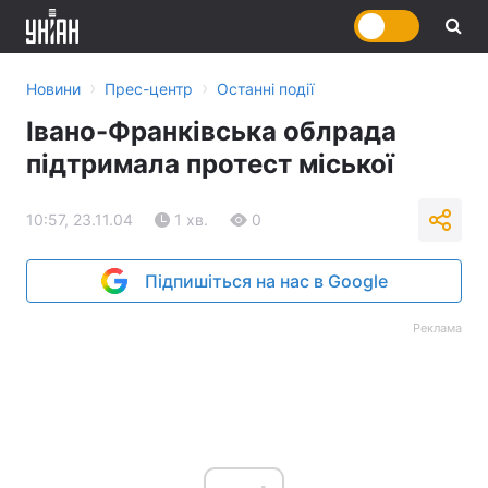
›
›
Новини
Прес-центр
Останні події
Івано-Франківська облрада
підтримала протест міської
10:57, 23.11.04
1 хв.
0
Підпишіться на нас в Google
Реклама