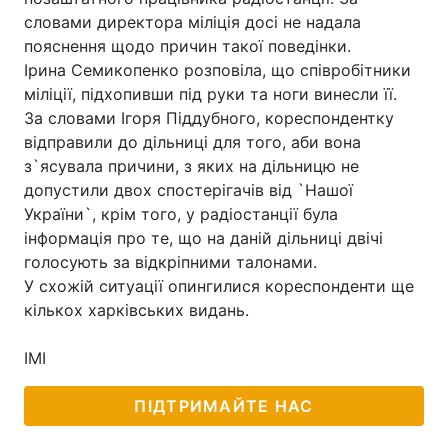
словами директора міліція досі не надала
пояснення щодо причин такої поведінки.
Ірина Семикопенко розповіла, що співробітники
міліції, підхопивши під руки та ноги винесли її.
За словами Ігоря Піддубного, кореспондентку
відправили до дільниці для того, аби вона
з`ясувала причини, з яких на дільницю не
допустили двох спостерігачів від `Нашої
України`, крім того, у радіостанції була
інформація про те, що на даній дільниці двічі
голосують за відкріпними талонами.
У схожій ситуації опингилися кореспонденти ще
кількох харківських видань.
ІМІ
ПІДТРИМАЙТЕ НАС