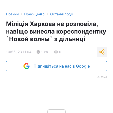
Тема оформлення
›
›
Новини
Прес-центр
Останні події
Міліція Харкова не розповіла,
навіщо винесла кореспондентку
`Новой волны` з дільниці
10:56, 23.11.04
1 хв.
0
Підпишіться на нас в Google
Реклама