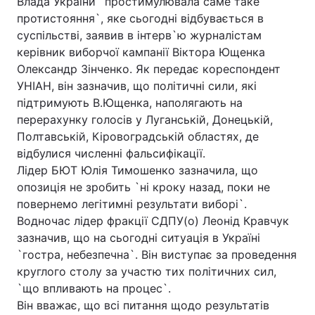
Влада України `простимулювала саме таке
протистояння`, яке сьогодні відбувається в
суспільстві, заявив в інтерв`ю журналістам
керівник виборчої кампанії Віктора Ющенка
Олександр Зінченко. Як передає кореспондент
УНІАН, він зазначив, що політичні сили, які
підтримують В.Ющенка, наполягають на
перерахунку голосів у Луганській, Донецькій,
Полтавській, Кіровоградській областях, де
відбулися численні фальсифікації.
Лідер БЮТ Юлія Тимошенко зазначила, що
опозиція не зробить `ні кроку назад, поки не
повернемо легітимні результати виборі`.
Водночас лідер фракції СДПУ(о) Леонід Кравчук
зазначив, що на сьогодні ситуація в Україні
`гостра, небезпечна`. Він виступає за проведення
круглого столу за участю тих політичних сил,
`що впливають на процес`.
Він вважає, що всі питання щодо результатів