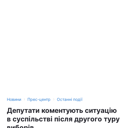
Лонгріди
Відео з Youtube
Статті
Інтерв'ю
Думки
Архів
Вакансії
Контакти
Послуги
›
›
Новини
Прес-центр
Останні події
Депутати коментують ситуацію
в суспільстві після другого туру
виборів