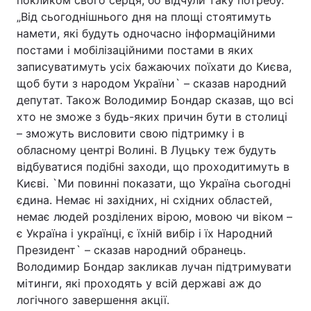
покликом свого серця, бо відчули таку потребу.
„Від сьогоднішнього дня на площі стоятимуть
намети, які будуть одночасно інформаційними
постами і мобілізаційними постами в яких
Головна
Війна
записуватимуть усіх бажаючих поїхати до Києва,
щоб бути з народом України` – сказав народний
Україна
Політика
депутат. Також Володимир Бондар сказав, що всі
хто не зможе з будь-яких причин бути в столиці
Економіка
Світ
– зможуть висловити свою підтримку і в
обласному центрі Волині. В Луцьку теж будуть
Спорт
Наука
відбуватися подібні заходи, що проходитимуть в
Техно і зв'язок
Лайт
Києві. `Ми повинні показати, що Україна сьогодні
єдина. Немає ні західних, ні східних областей,
Зброя
Інциденти
немає людей розділених вірою, мовою чи віком –
є Україна і українці, є їхній вибір і їх Народний
Здоров'я
Туризм
Президент` – сказав народний обранець.
Володимир Бондар закликав лучан підтримувати
Цікавинки
Погода
мітинги, які проходять у всій державі аж до
логічного завершення акції.
Екологія
Регіони