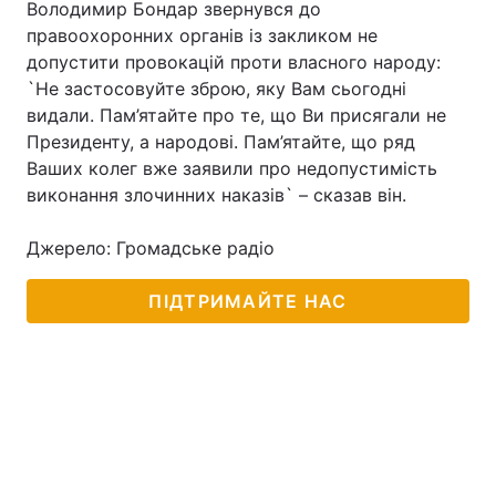
Володимир Бондар звернувся до
правоохоронних органів із закликом не
Лонгріди
допустити провокацій проти власного народу:
`Не застосовуйте зброю, яку Вам сьогодні
Відео з Youtube
Статті
видали. Пам’ятайте про те, що Ви присягали не
Президенту, а народові. Пам’ятайте, що ряд
Інтерв'ю
Думки
Ваших колег вже заявили про недопустимість
виконання злочинних наказів` – сказав він.
Архів
Вакансії
Джерело: Громадське радіо
Контакти
Послуги
ПІДТРИМАЙТЕ НАС