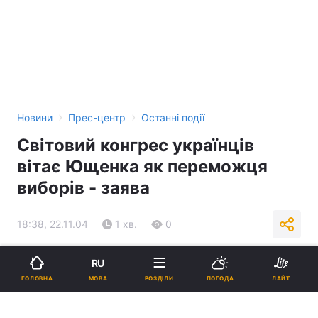
›
›
Новини
Прес-центр
Останні події
Світовий конгрес українців
вітає Ющенка як переможця
виборів - заява
18:38, 22.11.04
1 хв.
0
Підпишіться на нас в Google
RU
МОВА
ГОЛОВНА
РОЗДІЛИ
ПОГОДА
ЛАЙТ
Реклама