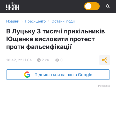
›
›
Новини
Прес-центр
Останні події
В Луцьку 3 тисячі прихільників
Ющенка висловити протест
проти фальсифікації
18:42, 22.11.04
2 хв.
0
Підпишіться на нас в Google
Реклама