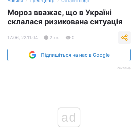
›
›
Новини
Прес-центр
Останні події
Мороз вважає, що в Україні
склалася ризикована ситуація
17:06, 22.11.04
2 хв.
0
Підпишіться на нас в Google
Реклама
ad