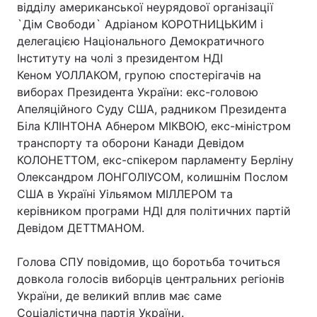
відділу американської неурядової організації
`Дім Свободи` Адріаном КОРОТНИЦЬКИМ і
делегацією Національного Демократичного
Інституту на чолі з президентом НДІ
Кеном УОЛЛАКОМ, групою спостерігачів на
виборах Президента України: екс-головою
Апеляційного Суду США, радником Президента
Біла КЛІНТОНА Абнером МІКВОЮ, екс-міністром
транспорту та оборони Канади Девідом
КОЛОНЕТТОМ, екс-спікером парламенту Берліну
Олександром ЛОНГОЛІУСОМ, колишнім Послом
США в Україні Уільямом МІЛЛЕРОМ та
керівником програми НДІ для політичних партій
Девідом ДЕТТМАНОМ.
Голова СПУ повідомив, що боротьба точиться
довкола голосів виборців центральних регіонів
України, де великий вплив має саме
Соціалістична партія України.