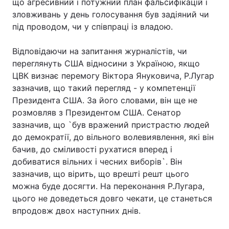
що агресивний і потужний план фальсифікацій і
зловживань у день голосування був задіяний чи
Тема оформлення
під проводом, чи у співпраці із владою.
Відповідаючи на запитання журналістів, чи
переглянуть США відносини з Україною, якщо
ЦВК визнає перемогу Віктора Януковича, Р.Лугар
зазначив, що такий перегляд - у компетенції
Президента США. За його словами, він ще не
розмовляв з Президентом США. Сенатор
зазначив, що `був вражений пристрастю людей
до демократії, до вільного волевиявлення, які він
бачив, до сміливості рухатися вперед і
добиватися вільних і чесних виборів`. Він
зазначив, що вірить, що врешті решт цього
можна буде досягти. На переконання Р.Лугара,
цього не доведеться довго чекати, це станеться
впродовж двох наступних днів.