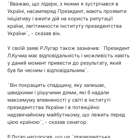
`Вважаю, що лідери, з якими я зустрічався в
Україні, насамперед Президент, мають проявити
ініціативу і вжити дій на користь репутації
країни, легітимности інституту президентства
Головна
Війна
України`, - сказав він.
Україна
Політика
У своїй заяві Р.Лугар також зазначив: `Президент
Економіка
Світ
Л.Кучма має відповідальність і можливість навіть
у даний момент привести до результату, який
Спорт
Наука
був би чесним і відповідальним`.
Техно і зв'язок
Лайт
`Він покращить спадщину, яку залишає,
швидкими і рішучими діями, які б надали
Зброя
Інциденти
максимуму впевненості у світі в інституті
президентства України і в потенційно
Здоров'я
Туризм
надзвичайному майбутньому, що лежить перед
Цікавинки
Погода
цією країною`, - сказав сенатор.
Екологія
Регіони
Р.Лугар наголосив, що це `президентська