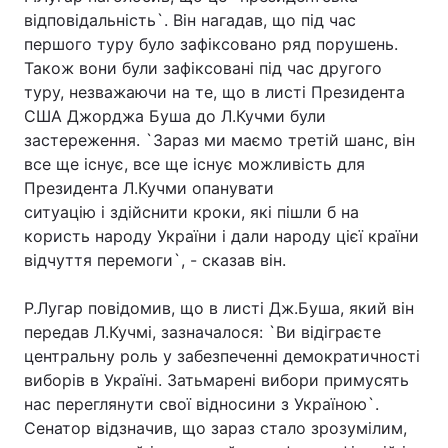
відповідальність`. Він нагадав, що під час
Лонгріди
першого туру було зафіксовано ряд порушень.
Також вони були зафіксовані під час другого
туру, незважаючи на те, що в листі Президента
Відео з Youtube
Статті
США Джорджа Буша до Л.Кучми були
Інтерв'ю
Думки
застереження. `Зараз ми маємо третій шанс, він
все ще існує, все ще існує можливість для
Архів
Вакансії
Президента Л.Кучми опанувати
ситуацію і здійснити кроки, які пішли б на
Контакти
користь народу України і дали народу цієї країни
відчуття перемоги`, - сказав він.
Послуги
Р.Лугар повідомив, що в листі Дж.Буша, який він
передав Л.Кучмі, зазначалося: `Ви відіграєте
центральну роль у забезпеченні демократичності
виборів в Україні. Затьмарені вибори примусять
нас переглянути свої відносини з Україною`.
Сенатор відзначив, що зараз стало зрозумілим,