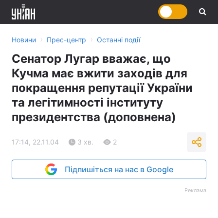
›
›
Новини
Прес-центр
Останні події
Сенатор Лугар вважає, що
Кучма має вжити заходів для
покращення репутації України
та легітимності інституту
президентства (доповнена)
17:14, 22.11.04
3 хв.
2
Підпишіться на нас в Google
Реклама