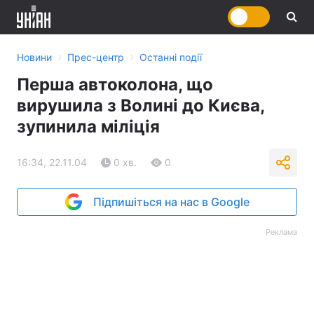
›
›
Новини
Прес-центр
Останні події
Перша автоколона, що
вирушила з Волині до Києва,
зупинила міліція
16:34, 22.11.04
0 хв.
0
Підпишіться на нас в Google
Реклама