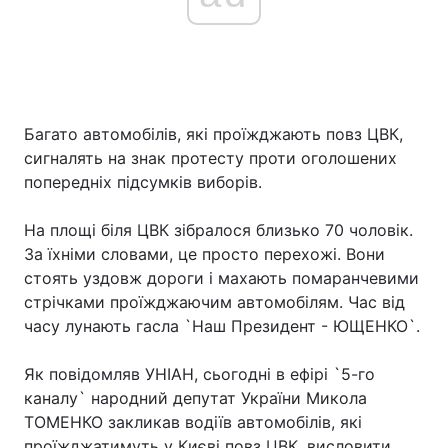
Багато автомобілів, які проїжджають повз ЦВК,
сигналять на знак протесту проти оголошених
попередніх підсумків виборів.
На площі біля ЦВК зібралося близько 70 чоловік.
За їхніми словами, це просто перехожі. Вони
стоять уздовж дороги і махають помаранчевими
стрічками проїжджаючим автомобілям. Час від
часу лунають гасла `Наш Президент - ЮЩЕНКО`.
Як повідомляв УНІАН, сьогодні в ефірі `5-го
каналу` народний депутат України Микола
ТОМЕНКО закликав водіїв автомобілів, які
проїжджатимуть у Києві повз ЦВК, висловити