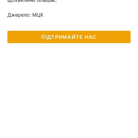
щохвилини більшає.
Джерело: МЦК
Головна
Війна
ПІДТРИМАЙТЕ НАС
Україна
Політика
Економіка
Світ
Спорт
Наука
Техно і зв'язок
Лайт
Зброя
Інциденти
Здоров'я
Туризм
Цікавинки
Погода
Екологія
Регіони