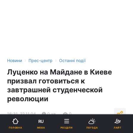
›
›
Новини
Прес-центр
Останні події
Луценко на Майдане в Киеве
призвал готовиться к
завтрашней студенческой
революции
16:31, 22.11.04
0 хв.
0
RU
МОВА
ГОЛОВНА
РОЗДІЛИ
ПОГОДА
ЛАЙТ
Підпишіться на нас в Google