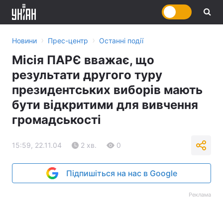
›
›
Новини
Прес-центр
Останні події
Місія ПАРЄ вважає, що
результати другого туру
президентських виборів мають
бути відкритими для вивчення
громадськості
15:59, 22.11.04
2 хв.
0
Підпишіться на нас в Google
Реклама