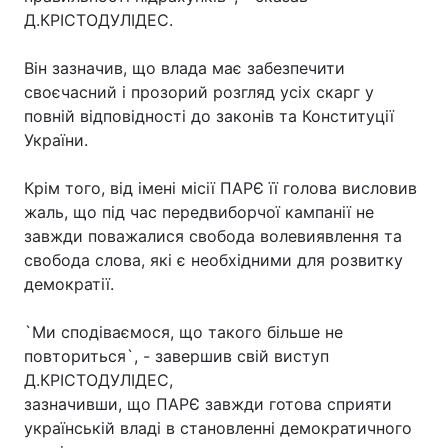
Д.КРІСТОДУЛІДЕС.
Лонгріди
Він зазначив, що влада має забезпечити
своєчасний і прозорий розгляд усіх скарг у
Відео з Youtube
Статті
повній відповідності до законів та Конституції
Інтерв'ю
Думки
України.
Архів
Вакансії
Крім того, від імені місії ПАРЄ її голова висловив
жаль, що під час передвиборчої кампанії не
Контакти
завжди поважалися свобода волевиявлення та
свобода слова, які є необхідними для розвитку
Послуги
демократії.
`Ми сподіваємося, що такого більше не
повториться`, - завершив свій виступ
Д.КРІСТОДУЛІДЕС,
зазначивши, що ПАРЄ завжди готова сприяти
українській владі в становленні демократичного