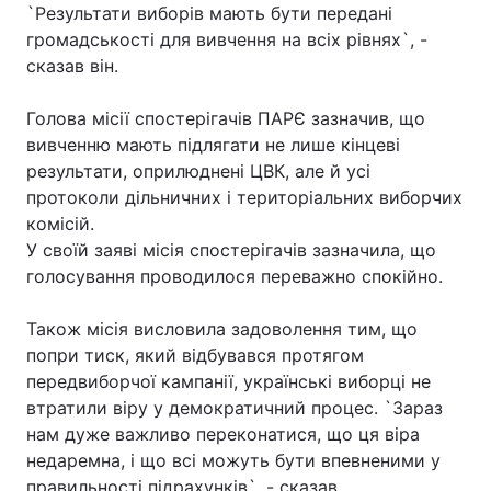
`Результати виборів мають бути передані
громадськості для вивчення на всіх рівнях`, -
сказав він.
Головна
Війна
Голова місії спостерігачів ПАРЄ зазначив, що
Україна
Політика
вивченню мають підлягати не лише кінцеві
результати, оприлюднені ЦВК, але й усі
Економіка
Світ
протоколи дільничних і територіальних виборчих
комісій.
Спорт
Наука
У своїй заяві місія спостерігачів зазначила, що
голосування проводилося переважно спокійно.
Техно і зв'язок
Лайт
Також місія висловила задоволення тим, що
Зброя
Інциденти
попри тиск, який відбувався протягом
передвиборчої кампанії, українські виборці не
Здоров'я
Туризм
втратили віру у демократичний процес. `Зараз
Цікавинки
Погода
нам дуже важливо переконатися, що ця віра
недаремна, і що всі можуть бути впевненими у
Екологія
Регіони
правильності підрахунків`, - сказав