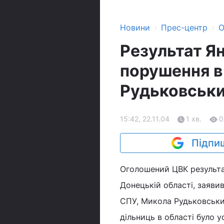
›
›
Новини
Прес-центр
О
Результат Я
порушення в
Рудьковськ
15:42, 22.11.04
1 хв.
0
Підпиш
Оголошений ЦВК результа
Донецькій області, заяви
СПУ, Микола Рудьковськи
дільниць в області було у