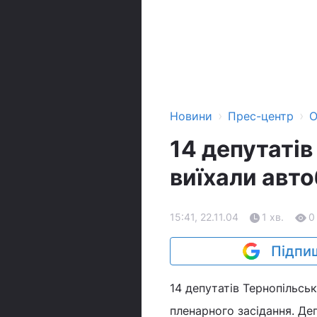
›
›
Новини
Прес-центр
О
14 депутатів
виїхали авт
15:41, 22.11.04
1 хв.
0
Підпиш
14 депутатів Тернопільськ
пленарного засідання. Де