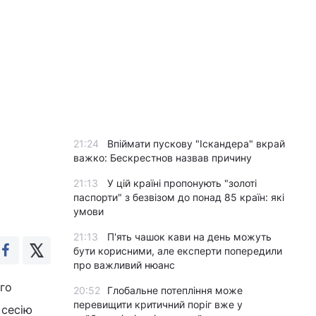
21:24
Впіймати пускову "Іскандера" вкрай
важко: Бескрестнов назвав причину
21:13
У цій країні пропонують "золоті
паспорти" з безвізом до понад 85 країн: які
умови
21:13
П'ять чашок кави на день можуть
бути корисними, але експерти попередили
про важливий нюанс
ого
20:52
Глобальне потепління може
перевищити критичний поріг вже у
 сесію