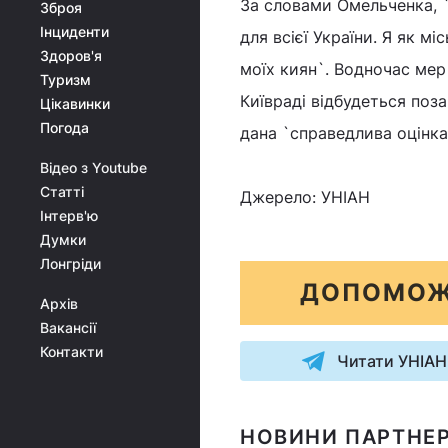
За словами Омельченка, `
Зброя
Інциденти
для всієї України. Я як 
Здоров'я
моїх киян`. Водночас мер
Туризм
Київраді відбудеться поза
Цікавинки
Погода
дана `справедлива оцінка
Відео з Youtube
Статті
Джерело: УНІАН
Інтерв'ю
Думки
Лонгріди
ДОПОМОЖ
Архів
Вакансії
Контакти
Читати УНІАН
НОВИНИ ПАРТНЕР