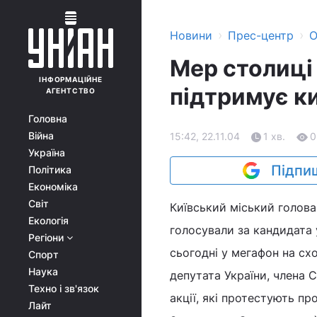
›
›
Новини
Прес-центр
О
Мер столиці
ІНФОРМАЦІЙНЕ
підтримує к
АГЕНТСТВО
Головна
Війна
15:42, 22.11.04
1 хв.
0
Україна
Підпиш
Політика
Економіка
Світ
Київський міський голова
Екологія
голосували за кандидата 
Регіони
сьогодні у мегафон на сх
Спорт
Наука
депутата України, члена
Техно і зв'язок
акції, які протестують пр
Лайт