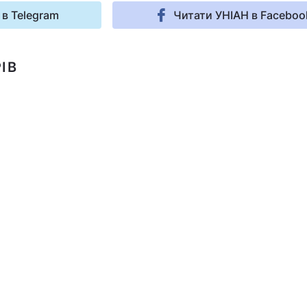
 в Telegram
Читати УНІАН в Faceboo
ІВ