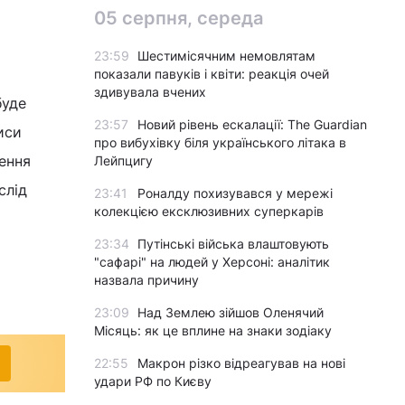
05 серпня, середа
23:59
Шестимісячним немовлятам
показали павуків і квіти: реакція очей
здивувала вчених
буде
23:57
Новий рівень ескалації: The Guardian
иси
про вибухівку біля українського літака в
лення
Лейпцигу
слід
23:41
Роналду похизувався у мережі
колекцією ексклюзивних суперкарів
я
23:34
Путінські війська влаштовують
"сафарі" на людей у Херсоні: аналітик
назвала причину
23:09
Над Землею зійшов Оленячий
Місяць: як це вплине на знаки зодіаку
22:55
Макрон різко відреагував на нові
удари РФ по Києву