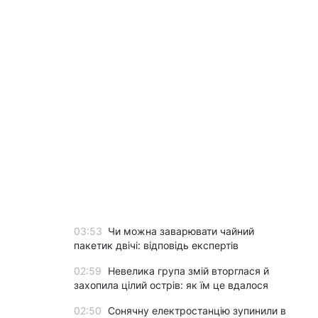
03:53
Чи можна заварювати чайний
пакетик двічі: відповідь експертів
02:59
Невелика група змій вторглася й
захопила цілий острів: як їм це вдалося
02:50
Сонячну електростанцію зупинили в