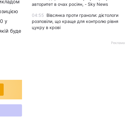
рикладом
авторитет в очах росіян, - Sky News
позицією
04:55
Вівсянка проти граноли: дієтологи
0 у
розповіли, що краще для контролю рівня
цукру в крові
якій буде
Реклама