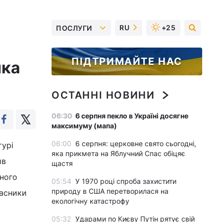
RU
+25
ПОСЛУГИ
ПІДТРИМАЙТЕ НАС
нка
ОСТАННІ НОВИНИ
06:30
6 серпня пекло в Україні досягне
максимуму (мапа)
06:00
6 серпня: церковне свято сьогодні,
турі
яка прикмета на Яблучний Спас обіцяє
ив
щастя
дного
05:54
У 1970 році спроба захистити
природу в США перетворилася на
часники
екологічну катастрофу
05:32
Ударами по Києву Путін рятує свій