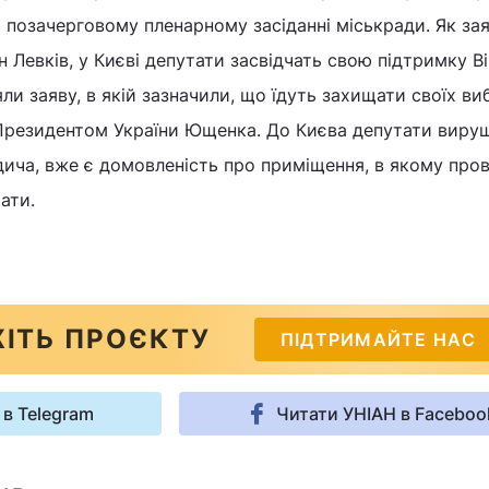
а позачерговому пленарному засіданні міськради. Як за
н Левків, у Києві депутати засвідчать свою підтримку В
и заяву, в якій зазначили, що їдуть захищати своїх виб
 Президентом України Ющенка. До Києва депутати виру
дича, вже є домовленість про приміщення, в якому про
ати.
ІТЬ ПРОЄКТУ
ПІДТРИМАЙТЕ НАС
 в Telegram
Читати УНІАН в Faceboo