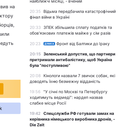
найближчі місяці, - вчений
явив на
20:35
Відьма передбачила катастрофічний
іктору
фінал війни в Україні
орців,
20:33
ЗПЕК збільшила сплату податків та
обов'язкових платежів майже у сім разів
шили
ведуть
20:23
Фронт від Балтики до Іраку
ДУМКА
20:15
Зеленський допустив, що партнери
притримали антибалістику, щоб Україна
була "поступливою"
20:08
Кінологи назвали 7 звичок собак, які
доводять їхню безмежну відданість
19:56
"У січні по Москві та Петербургу
ходитимуть ведмеді": нардеп назвав
слабке місце Росії
k
19:42
Спецслужби РФ готували замах на
керівника німецького виробника дронів, -
Die Zeit