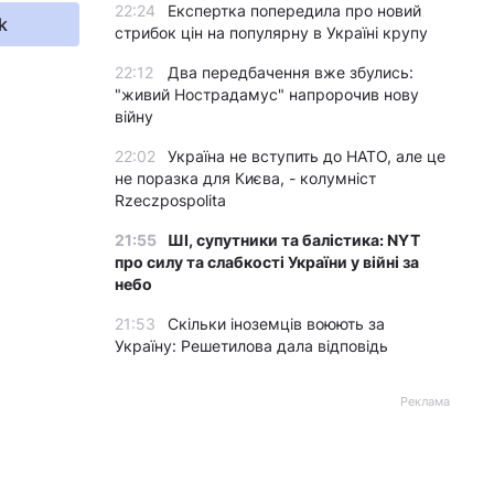
22:24
Експертка попередила про новий
k
стрибок цін на популярну в Україні крупу
22:12
Два передбачення вже збулись:
"живий Нострадамус" напророчив нову
війну
22:02
Україна не вступить до НАТО, але це
не поразка для Києва, - колумніст
Rzeczpospolita
21:55
ШІ, супутники та балістика: NYT
про силу та слабкості України у війні за
небо
21:53
Скільки іноземців воюють за
Україну: Решетилова дала відповідь
Реклама