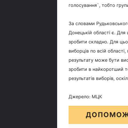
голосування`, тобто групи
За словами Рудьковського
Донецькій області є. Для 
зробити складно. Для цьог
виборців по всій області
результату може бути вис
зробити в найкоротший т
результатів виборів, оск
Джерело: МЦК
ДОПОМОЖ