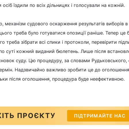
 осіб їздили по всіх дільницях і голосували на кожній.
, механізм судового оскарження результатів виборів в
цього треба було готуватися опозиції раніше. Тепер це 
о треба зібрати всі спики і протоколи, перевірити підп
, по суті кожний виданий бюлетень. Лише після встанов
новок суду. Цю процедуру, за словами Рудьковського, 
ермін. Надзвичайно важливо зробити це до оголошенн
ільки після оголошення, процедура буде неефективною.
ІТЬ ПРОЄКТУ
ПІДТРИМАЙТЕ НАС