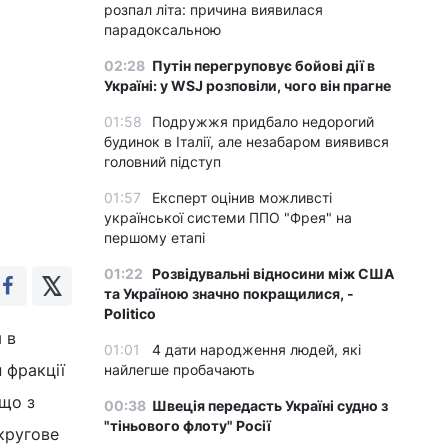
розпал літа: причина виявилася
парадоксальною
02:28
Путін перегруповує бойові дії в
Україні: у WSJ розповіли, чого він прагне
01:58
Подружжя придбало недорогий
будинок в Італії, але незабаром виявився
головний підступ
01:57
Експерт оцінив можливсті
української системи ППО "Фрея" на
першому етапі
01:22
Розвідувальні відносини між США
та Україною значно покращилися, -
Politico
 в
01:01
4 дати народження людей, які
 фракції
найлегше пробачають
 що з
00:38
Швеція передасть Україні судно з
"тіньового флоту" Росії
`кругове