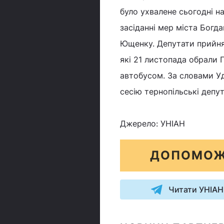
було ухвалене сьогодні н
засіданні мер міста Богда
Ющенку. Депутати прийнял
які 21 листопада обрали
автобусом. За словами У
сесію тернопільські депут
Джерело: УНІАН
ДОПОМОЖ
Читати УНІАН