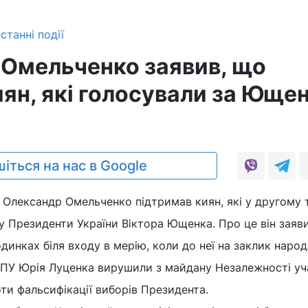
станні події
 Омельченко заявив, що
иян, які голосували за Юще
іться на нас в Google
 Олександр Омельченко підтримав киян, які у другому 
у Президенти України Віктора Ющенка. Про це він заяв
одинках біля входу в мерію, коли до неї на заклик наро
 СПУ Юрія Луценка вирушили з майдану Незалежності у
оти фальсифікації виборів Президента.