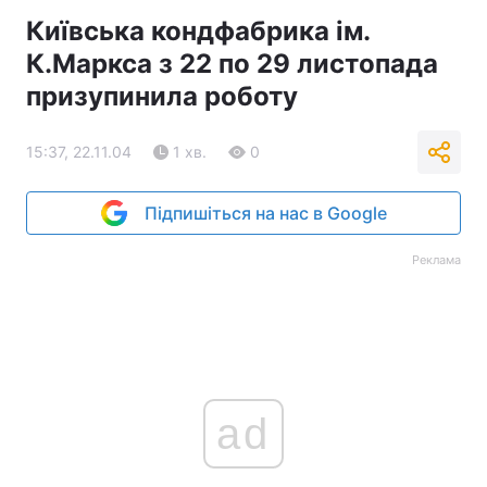
Київська кондфабрика ім.
Тема оформлення
К.Маркса з 22 по 29 листопада
призупинила роботу
15:37, 22.11.04
1 хв.
0
Підпишіться на нас в Google
Реклама
ad