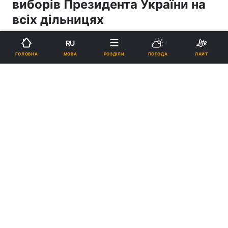
виборів Президента України на
всіх дільницях
RU
15:33, 22.11.04
1 хв.
0
МОВА
ГОЛОВНА
РОЗДІЛИ
ПОГОДА
ЛАЙТ
Підпишіться на нас в Google
Реклама
ad