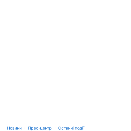
Лонгріди
Відео з Youtube
Статті
Інтерв'ю
Думки
Архів
Вакансії
Контакти
Послуги
›
›
Новини
Прес-центр
Останні події