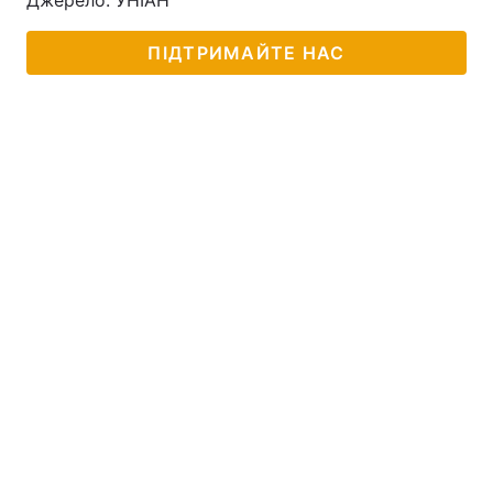
Джерело: УНІАН
ПІДТРИМАЙТЕ НАС
Головна
Війна
Україна
Політика
Економіка
Світ
Спорт
Наука
Техно і зв'язок
Лайт
Зброя
Інциденти
Здоров'я
Туризм
Цікавинки
Погода
Екологія
Регіони