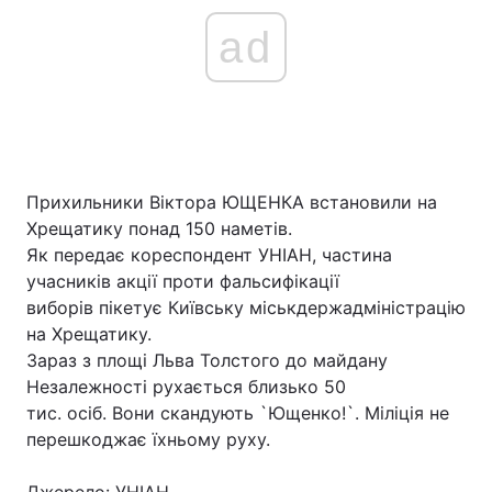
ad
Прихильники Віктора ЮЩЕНКА встановили на
Хрещатику понад 150 наметів.
Як передає кореспондент УНІАН, частина
учасників акції проти фальсифікації
виборів пікетує Київську міськдержадміністрацію
на Хрещатику.
Зараз з площі Льва Толстого до майдану
Незалежності рухається близько 50
тис. осіб. Вони скандують `Ющенко!`. Міліція не
перешкоджає їхньому руху.