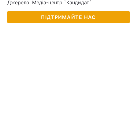
Джерело: Медіа-центр `Кандидат`
Лонгріди
ПІДТРИМАЙТЕ НАС
Відео з Youtube
Статті
Інтерв'ю
Думки
Архів
Вакансії
Контакти
Послуги