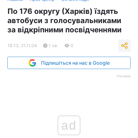
По 176 округу (Харків) їздять
автобуси з голосувальниками
за відкріпними посвідченнями
18:13, 21.11.04
1 хв.
0
Підпишіться на нас в Google
Реклама
ad