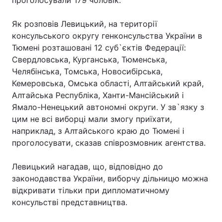
проголосували 179 чоловік.
Як розповів Левицький, на території
консульського округу генконсульства України в
Головна
Війна
Тюмені розташовані 12 суб`єктів Федерації:
Свердловська, Курганська, Тюменська,
Україна
Політика
Челябінська, Томська, Новосибірська,
Кемеровська, Омська області, Алтайський край,
Економіка
Світ
Алтайська Республіка, Ханти-Мансійський і
Ямало-Ненецький автономні округи. У зв`язку з
Спорт
Наука
цим не всі виборці мали змогу приїхати,
Техно і зв'язок
Лайт
наприклад, з Алтайського краю до Тюмені і
проголосувати, сказав співрозмовник агентства.
Зброя
Інциденти
Левицький нагадав, що, відповідно до
Здоров'я
Туризм
законодавства України, виборчу дільницю можна
відкривати тільки при дипломатичному
Цікавинки
Погода
консульстві представництва.
Екологія
Регіони