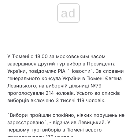
ad
У Тюмені о 18.00 за московським часом
завершився другий тур виборів Президента
України, повідомляє РІА `Новости`. За словами
генерального консула України в Тюмені Євгена
Левицького, на виборчій дільниці №79
проголосували 214 чоловік. Усього во списків
виборців включено 3 тисячі 119 чоловік.
`Вибори пройшли спокійно, ніяких порушень не
зареєстровано`, - відзначив Левицький. У
першому турі виборів в Тюмені всього