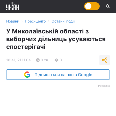
›
›
Новини
Прес-центр
Останні події
У Миколаївській області з
виборчих дільниць усуваються
спостерігачі
18:41, 21.11.04
0 хв.
0
Підпишіться на нас в Google
Реклама