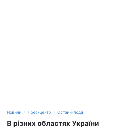
Лонгріди
Відео з Youtube
Статті
Інтерв'ю
Думки
Архів
Вакансії
Контакти
Послуги
›
›
Новини
Прес-центр
Останні події
В різних областях України