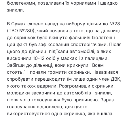
бюлетенями, позаливали їх чорнилами і швидко
зникли.
В Сумах скоєно напад на виборчу дільницю №28
(ТВО №280), який почався з того, що на дільниці
до скриньок було вкинуто фальшиві бюлетені і
цей факт був зафіксований спостерігачами. Після
цього до дільниці під’їхали автомобілі, з яких
вискочили 10-12 осіб у масках і з палицями.
Забігши до дільниці, вони крикнули `Всем
стоять!` і почали громити скриньки. Наважився
спробувати перешкодити їм лише один член ДВК,
якого також вдарили. Розгромивши скриньки,
молодики заскочили до автомобілів і зникли,
після чого голосування було припинено. Зараз
голосування відновлено, для цього
використовується одна скринька, яка вціліла.