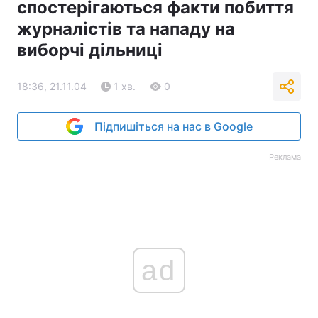
спостерігаються факти побиття
Тема оформлення
журналістів та нападу на
виборчі дільниці
18:36, 21.11.04
1 хв.
0
Підпишіться на нас в Google
Реклама
ad