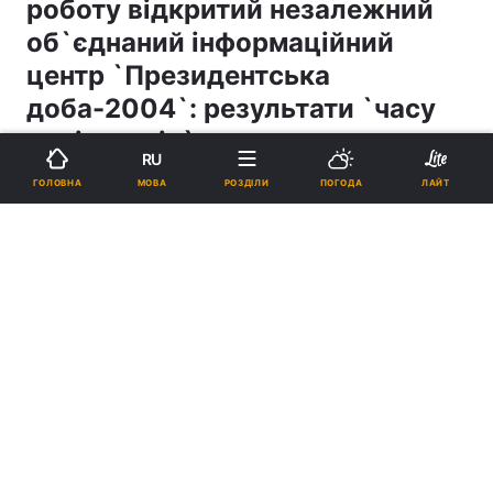
роботу відкритий незалежний
об`єднаний інформаційний
центр `Президентська
доба-2004`: результати `часу
політологів`
RU
МОВА
ГОЛОВНА
РОЗДІЛИ
ПОГОДА
ЛАЙТ
18:31, 21.11.04
2 хв.
0
Підпишіться на нас в Google
Реклама
ad