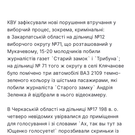
КВУ зафіксували нові порушення втручання у
виборчий процес, зокрема, кримінальні:
в Закарпатській області на дільниці №12
виборчого округу №71, що розташований у
Мукачевому, 15-20 молодчиків побили
журналістів газет `Старий замок` і `Трибуна`;
на дільниці № 71 того ж округу в селі Клячанове
було помічено три автомобілі ВАЗ 2109 темно-
зеленого кольору із шістьма пасажирами, які
побили журналіста `Старого замку` Андрія
Зеленка й відібрали в нього відеокамеру.
В Черкаській області на дільниці №17 198 в. о.
четверо невідомих увірвалися до приміщення
для голосування і зі словами `Ах, так вы тут за
Ющенко голосуете!` порозбивали скриньки із