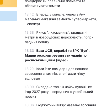
помідорів: як правильно поливати та
обприскувати томати
18:42
Вперед у минуле: через війну
s
маленькі магазини замінять супермаркети,
- експерт
18:38
Ринок "лихоманить": квадратні
метри в новобудовах дорожчають, попри
падіння попиту
18:33
База ФСБ, кораблі та ЗРК "Бук":
Мадяр розкрив результати ударів по
російським цілям (відео)
18:20
Коли їсти помідори для повного
засвоєння вітамінів: вчені дали чітку
відповідь
18:09
Складено топ-10 найочікуваніших
ігор 2027 року – серед них є український
проєкт
18:06
Бюджетний вибір: названо головний