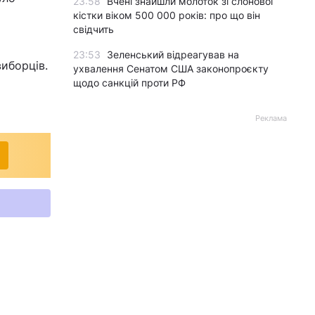
23:58
Вчені знайшли молоток зі слонової
кістки віком 500 000 років: про що він
свідчить
23:53
Зеленський відреагував на
виборців.
ухвалення Сенатом США законопроєкту
щодо санкцій проти РФ
Реклама