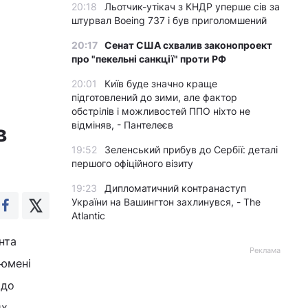
20:18
Льотчик-утікач з КНДР уперше сів за
штурвал Boeing 737 і був приголомшений
20:17
Сенат США схвалив законопроект
про "пекельні санкції" проти РФ
20:01
Київ буде значно краще
підготовлений до зими, але фактор
обстрілів і можливостей ППО ніхто не
відміняв, - Пантелеєв
в
19:52
Зеленський прибув до Сербії: деталі
першого офіційного візиту
19:23
Дипломатичний контранаступ
України на Вашингтон захлинувся, - The
Atlantic
нта
Реклама
Тюмені
 до
их