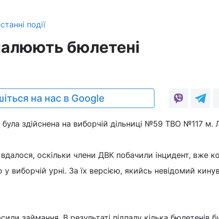
станні події
дпалюють бюлетені
іться на нас в Google
 була здійснена на виборчій дільниці №59 ТВО №117 м. 
вдалося, оскільки члени ДВК побачили інцидент, вже к
 у виборчій урні. За їх версією, якийсь невідомий кину
асили займання. В результаті підпалу кілька бюлетенів б