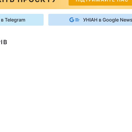
 в Telegram
УНІАН в Google New
ІВ