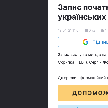
Запис почат
українських 
19:51, 21.11.04
0 хв.
1
Підпиш
Запис виступів митців на
Скрипка (`ВВ`), Сергій Ф
Джерело: Інформаційний 
ДОПОМОЖ