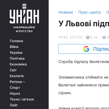
›
›
Новини
Прес-центр
О
У Львові пі
ІНФОРМАЦІЙНЕ
АГЕНТСТВО
19:55, 21.11.04
0 хв.
4
Головна
Війна
Підпиш
Україна
Політика
Спроба підпалу бюлетенів
Економіка
Світ
Екологія
Зловмисника спіймати не 
Регіони
бюлетені зайнялися прямо
Спорт
сірник.
Наука
Техно і зв'язок
Лайт
Члени комісії відразу пог