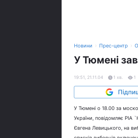
›
›
Новини
Прес-центр
О
У Тюмені за
19:51, 21.11.04
1 хв.
1
Підпиш
У Тюмені о 18.00 за мос
України, повідомляє РІА 
Євгена Левицького, на ви
списків виборців включен