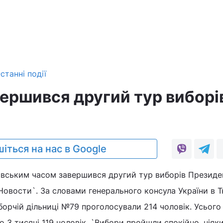
станні події
вершився другий тур виборі
іться на нас в Google
ковським часом завершився другий тур виборів Президе
`Новости`. За словами генерального консула України в 
борчій дільниці №79 проголосували 214 чоловік. Усього
о 3 тисячі 119 чоловік. `Вибори пройшли спокійно, ніяк