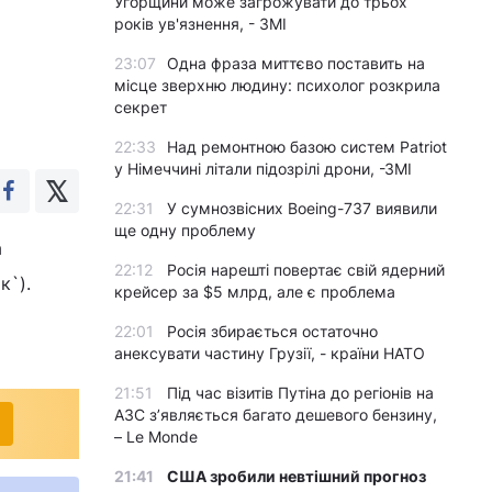
Угорщини може загрожувати до трьох
років ув'язнення, - ЗМІ
23:07
Одна фраза миттєво поставить на
місце зверхню людину: психолог розкрила
секрет
22:33
Над ремонтною базою систем Patriot
у Німеччині літали підозрілі дрони, -ЗМІ
22:31
У сумнозвісних Boeing-737 виявили
ще одну проблему
а
22:12
Росія нарешті повертає свій ядерний
к`).
крейсер за $5 млрд, але є проблема
22:01
Росія збирається остаточно
анексувати частину Грузії, - країни НАТО
21:51
Під час візитів Путіна до регіонів на
АЗС з’являється багато дешевого бензину,
– Le Monde
21:41
США зробили невтішний прогноз