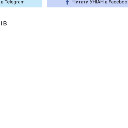
 в Telegram
Читати УНІАН в Faceboo
ІВ