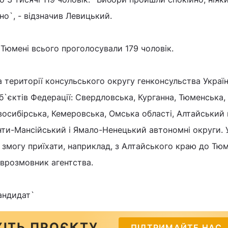
о`, - відзначив Левицький.
 Тюмені всього проголосували 179 чоловік.
а території консульського округу генконсульства Україн
б`єктів Федерації: Свердловська, Курганна, Тюменська,
восибірська, Кемеровська, Омська області, Алтайський 
нти-Мансійський і Ямало-Ненецький автономні округи. 
 змогу приїхати, наприклад, з Алтайського краю до Тюме
іврозмовник агентства.
андидат`
ІТЬ ПРОЄКТУ
ПІДТРИМАЙТЕ НАС