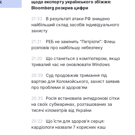
k
щодо експорту українського збіжжя:
Bloomberg розкрив цифри
21:32
В результаті атаки РФ знищено
найбільший склад засобів індивідуального
захисту
21:21
РЕБ не замінить "Петріоти": Флеш
розповів про найбільшу небезпеку
21:20
Що станеться з комп’ютером, якщо
тривалий час не оновлювати Windows
20:39
Суд продовжив тримання під
вартою для Коломойського, захист заявив
про проблеми зі здоров'ям
20:35
Росія встановила антидронові сітки
на своїх субмаринах, розташованих за
тисячі кілометрів від України
20:22
Що їсти для здоров’я серця:
кардіологи назвали 7 корисних каш