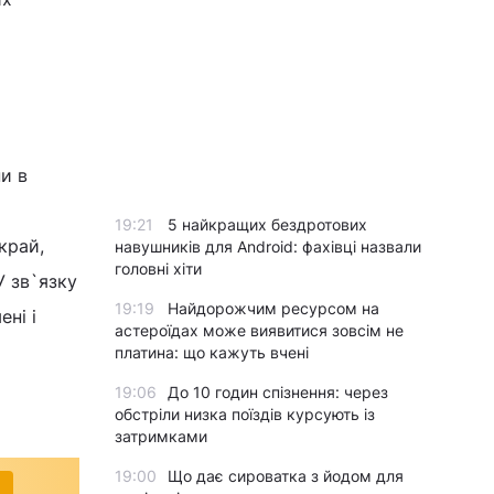
и в
19:21
5 найкращих бездротових
край,
навушників для Android: фахівці назвали
головні хіти
У зв`язку
19:19
Найдорожчим ресурсом на
ні і
астероїдах може виявитися зовсім не
платина: що кажуть вчені
19:06
До 10 годин спізнення: через
обстріли низка поїздів курсують із
затримками
19:00
Що дає сироватка з йодом для