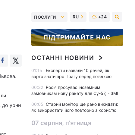
RU
+24
ПОСЛУГИ
ПІДТРИМАЙТЕ НАС
ОСТАННІ НОВИНИ
01:15
Експерти назвали 10 речей, які
Львова.
варто знати про Прагу перед поїздкою
00:32
Росія просуває іноземним
замовникам нову ракету для Су-57, - ЗМІ
оли
00:05
Старий монітор ще рано викидати:
в до урни
як використати його повторно з користю
07 серпня, п'ятниця
уло