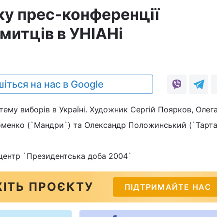
ку прес-конференції
митців в УНІАНі
іться на нас в Google
 тему виборів в Україні. Художник Сергій Поярков, Олег
оменко (`Мандри`) та Олександр Положинський (`Тарта
центр `Президентська доба 2004`
ІТЬ ПРОЄКТУ
ПІДТРИМАЙТЕ НАС