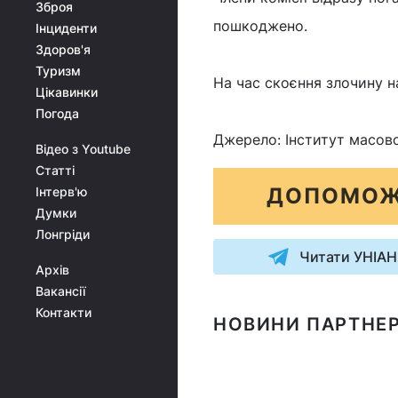
Зброя
пошкоджено.
Інциденти
Здоров'я
Туризм
На час скоєння злочину н
Цікавинки
Погода
Джерело: Інститут масово
Відео з Youtube
Статті
ДОПОМОЖ
Інтерв'ю
Думки
Лонгріди
Читати УНІАН
Архів
Вакансії
Контакти
НОВИНИ ПАРТНЕР