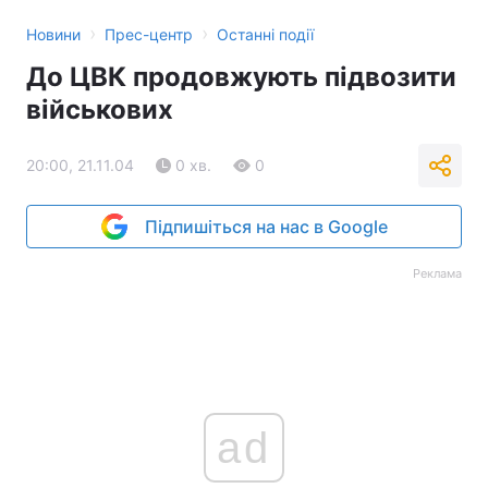
›
›
Новини
Прес-центр
Останні події
Тема оформлення
До ЦВК продовжують підвозити
військових
20:00, 21.11.04
0 хв.
0
Підпишіться на нас в Google
Реклама
ad