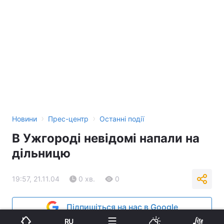
›
›
Новини
Прес-центр
Останні події
В Ужгороді невідомі напали на
дільницю
19:57, 21.11.04
0 хв.
0
Підпишіться на нас в Google
RU