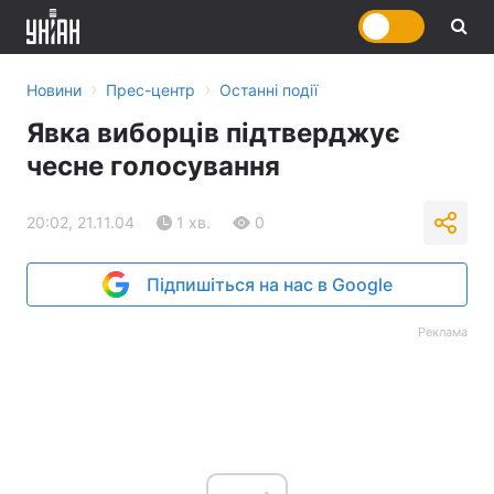
›
›
Новини
Прес-центр
Останні події
Явка виборців підтверджує
чесне голосування
20:02, 21.11.04
1 хв.
0
Підпишіться на нас в Google
Реклама