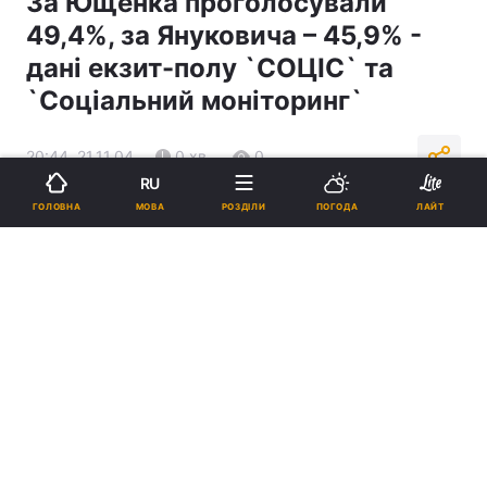
За Ющенка проголосували
49,4%, за Януковича – 45,9% -
дані екзит-полу `СОЦІС` та
`Соціальний моніторинг`
20:44, 21.11.04
0 хв.
0
RU
МОВА
ГОЛОВНА
РОЗДІЛИ
ПОГОДА
ЛАЙТ
Підпишіться на нас в Google
Реклама
ad