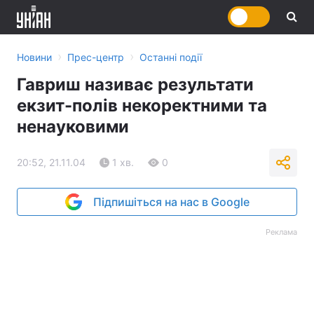
›
›
Новини
Прес-центр
Останні події
Гавриш називає результати
екзит-полів некоректними та
ненауковими
20:52, 21.11.04
1 хв.
0
Підпишіться на нас в Google
Реклама