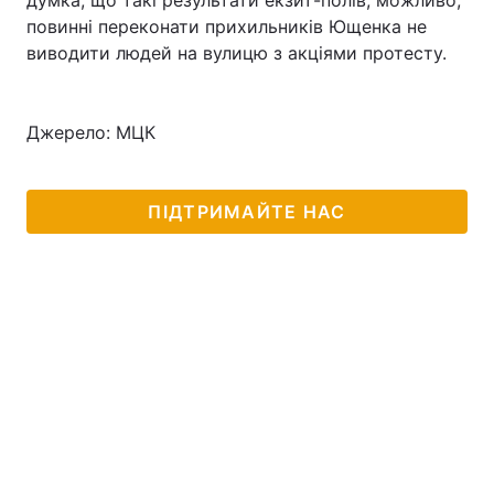
думка, що такі результати екзит-полів, можливо,
повинні переконати прихильників Ющенка не
виводити людей на вулицю з акціями протесту.
Головна
Війна
Джерело: МЦК
Україна
Політика
Економіка
Світ
ПІДТРИМАЙТЕ НАС
Спорт
Наука
Техно і зв'язок
Лайт
Зброя
Інциденти
Здоров'я
Туризм
Цікавинки
Погода
Екологія
Регіони