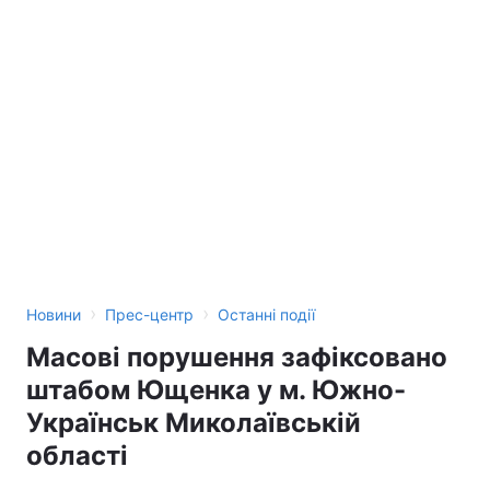
Лонгріди
Відео з Youtube
Статті
Інтерв'ю
Думки
Архів
Вакансії
Контакти
Послуги
›
›
Новини
Прес-центр
Останні події
Масові порушення зафіксовано
штабом Ющенка у м. Южно-
Українськ Миколаївській
області