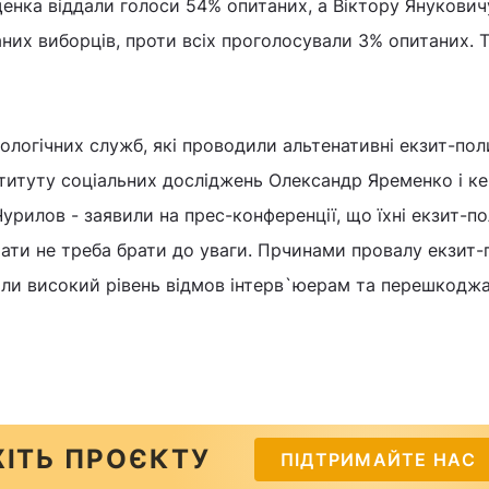
енка віддали голоси 54% опитаних, а Віктору Янукович
них виборців, проти всіх проголосували 3% опитаних. Т
ологічних служб, які проводили альтенативні екзит-поли
ституту соціальних досліджень Олександр Яременко і ке
рилов - заявили на прес-конференції, що їхні екзит-п
ьтати не треба брати до уваги. Прчинами провалу екзит-
али високий рівень відмов інтерв`юерам та перешкоджа
ІТЬ ПРОЄКТУ
ПІДТРИМАЙТЕ НАС