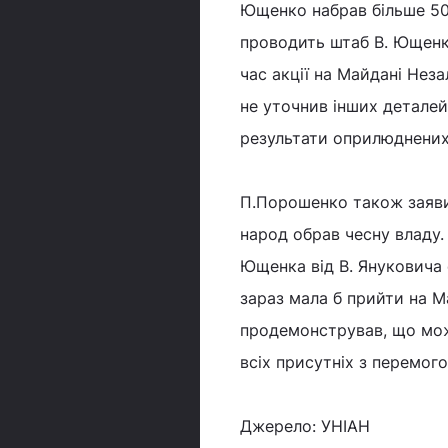
Ющенко набрав більше 50%
проводить штаб В. Ющенк
час акції на Майдані Нез
не уточнив інших деталей
результати оприлюднених 
П.Порошенко також заявив
народ обрав чесну владу. 
Ющенка від В. Януковича 
зараз мала б прийти на 
продемонстрував, що мож
всіх присутніх з перемог
Джерело: УНІАН