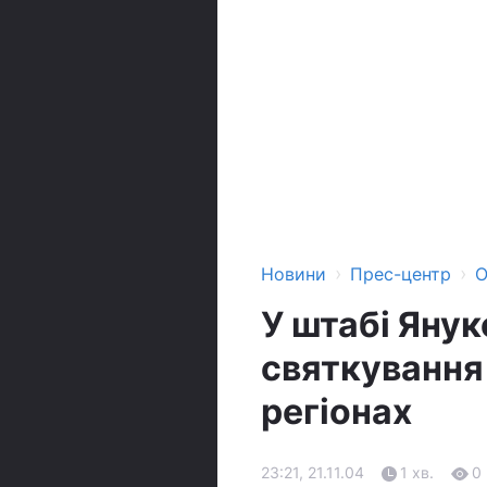
›
›
Новини
Прес-центр
О
У штабі Яну
святкування
регіонах
23:21, 21.11.04
1 хв.
0