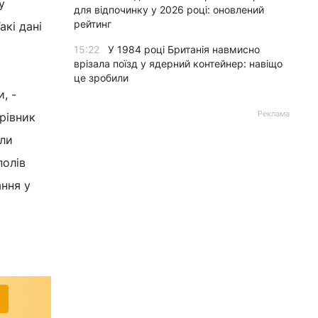
у
для відпочинку у 2026 році: оновлений
рейтинг
акі дані
15:22
У 1984 році Британія навмисно
врізала поїзд у ядерний контейнер: навіщо
це зробили
, -
Реклама
рівник
оли
полів
ння у