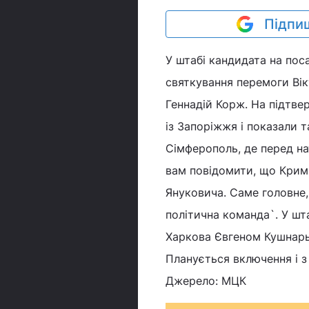
Підпиш
У штабі кандидата на пос
святкування перемоги Вік
Геннадій Корж. На підтве
із Запоріжжя і показали т
Сімферополь, де перед на
вам повідомити, що Крим
Януковича. Саме головне,
політична команда`. У ш
Харкова Євгеном Кушнарьо
Планується включення і з
Джерело: МЦК