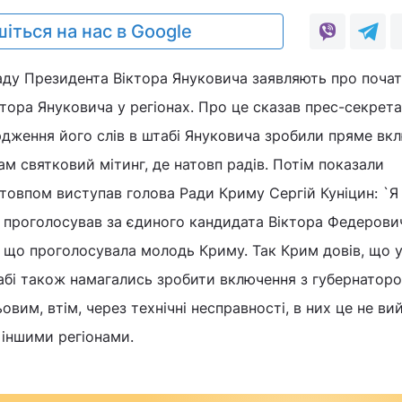
іться на нас в Google
аду Президента Віктора Януковича заявляють про поча
тора Януковича у регіонах. Про це сказав прес-секрет
рдження його слів в штабі Януковича зробили пряме вк
ам святковий мітинг, де натовп радів. Потім показали
товпом виступав голова Ради Криму Сергій Куніцин: `Я
 проголосував за єдиного кандидата Віктора Федерови
 що проголосувала молодь Криму. Так Крим довів, що у
табі також намагались зробити включення з губернатор
вим, втім, через технічні несправності, в них це не ви
 іншими регіонами.