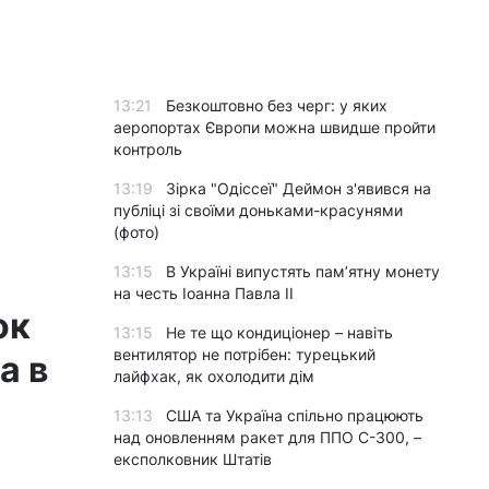
13:21
Безкоштовно без черг: у яких
аеропортах Європи можна швидше пройти
контроль
13:19
Зірка "Одіссеї" Деймон з'явився на
публіці зі своїми доньками-красунями
(фото)
13:15
В Україні випустять пам’ятну монету
на честь Іоанна Павла II
ок
13:15
Не те що кондиціонер – навіть
вентилятор не потрібен: турецький
а в
лайфхак, як охолодити дім
13:13
США та Україна спільно працюють
над оновленням ракет для ППО С-300, –
експолковник Штатів