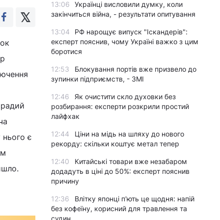
13:06
Українці висловили думку, коли
закінчиться війна, - результати опитування
13:04
РФ нарощує випуск "Іскандерів":
експерт пояснив, чому Україні важко з цим
ток
боротися
ар
12:53
Блокування портів вже призвело до
лючення
зупинки підприємств, - ЗМІ
12:46
Як очистити скло духовки без
 радий
розбирання: експерти розкрили простий
лайфхак
ча
12:44
Ціни на мідь на шляху до нового
 нього є
рекорду: скільки коштує метал тепер
ом
12:40
Китайські товари вже незабаром
йшло.
додадуть в ціні до 50%: експерт пояснив
причину
12:36
Влітку японці п'ють це щодня: напій
без кофеїну, корисний для травлення та
судин