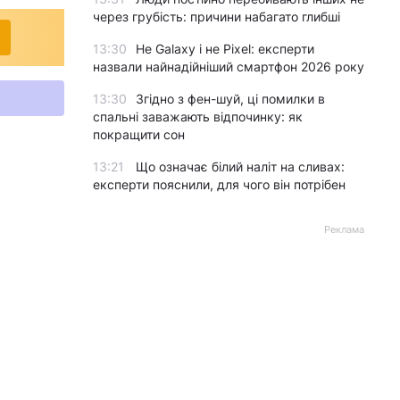
через грубість: причини набагато глибші
13:30
Не Galaxy і не Pixel: експерти
назвали найнадійніший смартфон 2026 року
13:30
Згідно з фен-шуй, ці помилки в
спальні заважають відпочинку: як
покращити сон
13:21
Що означає білий наліт на сливах:
експерти пояснили, для чого він потрібен
Реклама