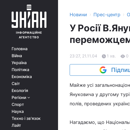
›
›
Новини
Прес-центр
О
У Росії В.Ян
ІНФОРМАЦІЙНЕ
переможце
АГЕНТСТВО
Головна
Війна
23:27, 21.11.04
1 хв.
0
Україна
Підпиш
Політика
Економіка
Світ
Майже усі загальнонаціон
Екологія
Януковича у другому турі
Регіони
полів, проведених україн
Спорт
Наука
Техно і зв'язок
Нагадаємо, що Національн
Лайт