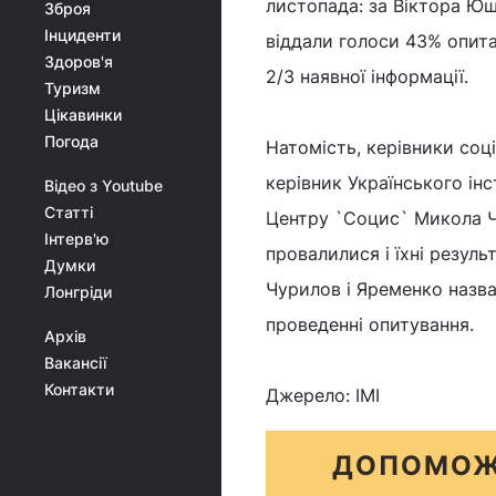
листопада: за Віктора Ющ
Зброя
Інциденти
віддали голоси 43% опита
Здоров'я
2/3 наявної інформації.
Туризм
Цікавинки
Погода
Натомість, керівники соці
керівник Українського ін
Відео з Youtube
Статті
Центру `Социс` Микола Чу
Інтерв'ю
провалилися і їхні резул
Думки
Чурилов і Яременко назв
Лонгріди
проведенні опитування.
Архів
Вакансії
Контакти
Джерело: ІМІ
ДОПОМОЖ