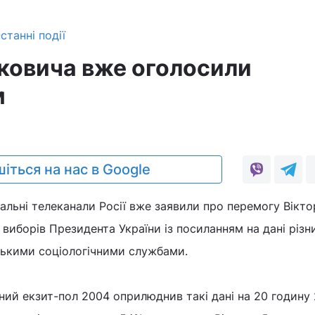
станні події
уковича вже оголосили
м
іться на нас в Google
альні телеканали Росії вже заявили про перемогу Вікто
 виборів Президента України із посиланням на дані різн
ськими соціологічними службами.
ий екзит-пол 2004 оприлюднив такі дані на 20 годину 