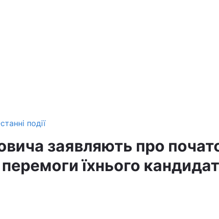
станні події
ковича заявляють про почат
 перемоги їхнього кандидат