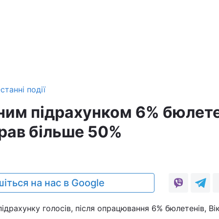
станні події
ним підрахунком 6% бюлете
рав більше 50%
іться на нас в Google
ідрахунку голосів, після опрацювання 6% бюлетенів, Ві