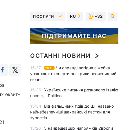
RU
+32
ПОСЛУГИ
ПІДТРИМАЙТЕ НАС
ОСТАННІ НОВИНИ
15:37
Чи справді вигідна сімейна
УНІАН
упаковка: експерти розкрили неочевидний
нюанс
ра
15:36
Українське питання розкололо Італію
их екзит-
навпіл, - Politico
15:34
Від фальшивих гідів до ШІ: названо
найнебезпечніші шахрайські пастки для
туристів
21
15:26
5 найдешевших напрямків Європи