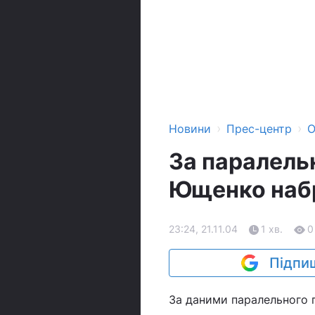
›
›
Новини
Прес-центр
О
За паралель
Ющенко наб
23:24, 21.11.04
1 хв.
0
Підпиш
За даними паралельного п