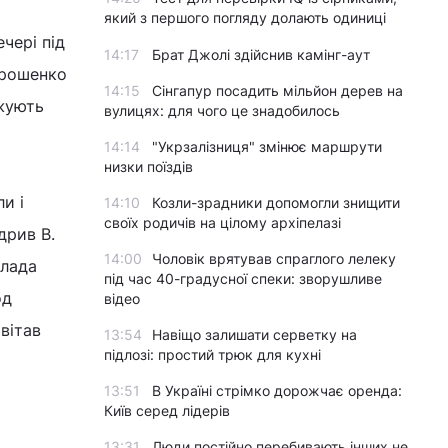
який з першого погляду долають одиниці
чері під
14:17
Брат Джолі здійснив камінг-аут
орошенко
14:15
Сінгапур посадить мільйон дерев на
джують
вулицях: для чого це знадобилось
14:14
"Укрзалізниця" змінює маршрути
низки поїздів
и і
14:10
Козли-зрадники допомогли знищити
своїх родичів на цілому архіпелазі
дрив В.
14:00
Чоловік врятував спраглого лелеку
влада
під час 40-градусної спеки: зворушливе
од
відео
вітав
13:54
Навіщо залишати серветку на
підлозі: простий трюк для кухні
13:51
В Україні стрімко дорожчає оренда:
Київ серед лідерів
13:31
Люди постійно перебивають інших не