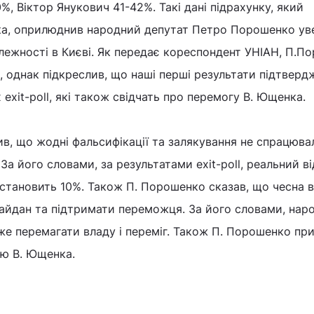
, Віктор Янукович 41-42%. Такі дані підрахунку, який
а, оприлюднив народний депутат Петро Порошенко уве
алежності в Києві. Як передає кореспондент УНІАН, П.П
, однак підкреслив, що наші перші результати підтвер
exit-poll, які також свідчать про перемогу В. Ющенка.
, що жодні фальсифікації та залякування не спрацювал
За його словами, за результатами exit-poll, реальний ві
становить 10%. Також П. Порошенко сказав, що чесна 
Майдан та підтримати переможця. За його словами, нар
е перемагати владу і переміг. Також П. Порошенко при
ою В. Ющенка.