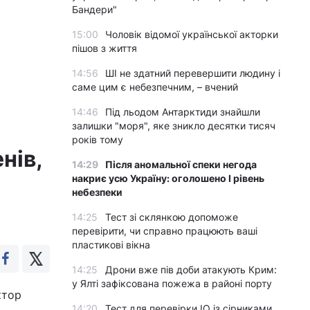
Бандери"
15:00
Чоловік відомої української акторки
пішов з життя
14:56
ШІ не здатний перевершити людину і
саме цим є небезпечним, – вчений
14:46
Під льодом Антарктиди знайшли
залишки "моря", яке зникло десятки тисяч
років тому
нів,
14:29
Після аномальної спеки негода
накриє усю Україну: оголошено І рівень
небезпеки
14:25
Тест зі склянкою допоможе
перевірити, чи справно працюють ваші
пластикові вікна
14:25
Дрони вже пів доби атакують Крим:
у Ялті зафіксована пожежа в районі порту
ктор
14:20
Тест для перевірки IQ із сірниками,