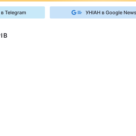
 в Telegram
УНІАН в Google New
ІВ