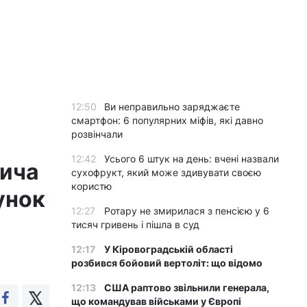
12:50
Ви неправильно заряджаєте
смартфон: 6 популярних міфів, які давно
розвінчали
12:42
Усього 6 штук на день: вчені назвали
вича
сухофрукт, який може здивувати своєю
користю
унок
12:27
Ротару не змирилася з пенсією у 6
тисяч гривень і пішла в суд
12:17
У Кіровоградській області
розбився бойовий вертоліт: що відомо
12:13
США раптово звільнили генерала,
що командував військами у Європі