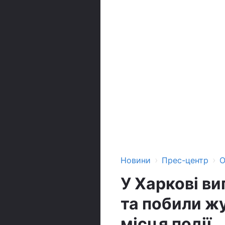
›
›
Новини
Прес-центр
О
У Харкові ви
та побили жу
місця події