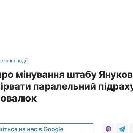
станні події
про мінування штабу Януко
зірвати паралельний підрах
оновалюк
іться на нас в Google