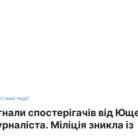
станні події
гнали спостерігачів від Ющ
рналіста. Міліція зникла із