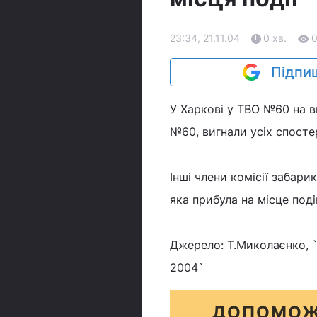
23:34, 21.11.04
0 хв.
Підпиш
У Харкові у ТВО №60 на в
№60, вигнали усіх спосте
Інші члени комісії забари
яка прибула на місце поді
Джерело: Т.Миколаєнко, `
2004`
ДОПОМОЖ