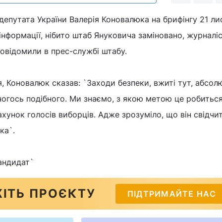
епутата України Валерія Коновалюка на брифінгу 21 л
інформації, нібито штаб Януковича заміновано, журналі
повідомили в прес-службі штабу.
 Коновалюк сказав: `Заходи безпеки, вжиті тут, абсол
огось подібного. Ми знаємо, з якою метою це робитьс
ахунок голосів виборців. Адже зрозуміло, що він свідчи
ка`.
андидат`
ІТЬ ПРОЄКТУ
ПІДТРИМАЙТЕ НАС