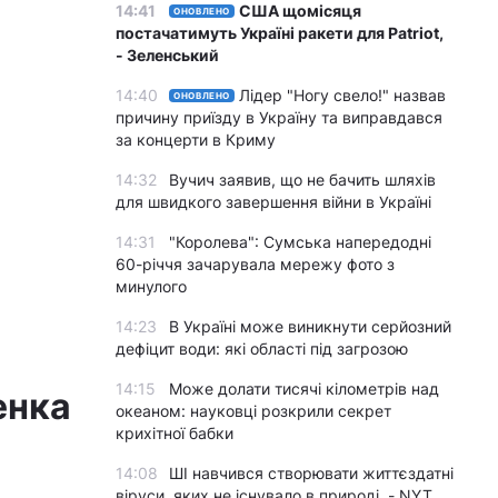
14:41
США щомісяця
ОНОВЛЕНО
постачатимуть Україні ракети для Patriot,
- Зеленський
14:40
Лідер "Ногу свело!" назвав
ОНОВЛЕНО
причину приїзду в Україну та виправдався
за концерти в Криму
14:32
Вучич заявив, що не бачить шляхів
для швидкого завершення війни в Україні
14:31
"Королева": Сумська напередодні
60-річчя зачарувала мережу фото з
минулого
14:23
В Україні може виникнути серйозний
дефіцит води: які області під загрозою
14:15
Може долати тисячі кілометрів над
енка
океаном: науковці розкрили секрет
крихітної бабки
14:08
ШІ навчився створювати життєздатні
віруси, яких не існувало в природі, - NYT