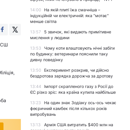
14:00
На якій плиті їжа смачніша –
індукційній чи електричній: яка "мотає"
менше світла
13:57
5 звичок, які видають примітивне
мислення у людини
у СШ
13:53
Чому коти влаштовують нічні забіги
по будинку: ветеринари пояснили таку
дивну поведінку
13:50
Експеримент розкрив, чи дійсно
іліція,
бездротова зарядка дорожча за дротову
13:44
Імпорт скрапленого газу з Росії до
ЄС різко зріс: яка країна купила найбільше
оба
13:23
На один знак Зодіаку ось-ось чекає
феєричний камбек після кількох років
випробувань
13:13
Армія США витратить $400 млн на