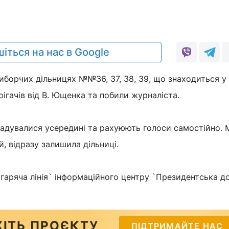
0
іться на нас в Google
иборчих дільницях №№36, 37, 38, 39, що знаходиться 
рігачів від В. Ющенка та побили журналіста.
кадувалися усередині та рахуюють голоси самостійно. М
й, відразу залишила дільниці.
гаряча лінія` інформаційного центру `Президентська д
ІТЬ ПРОЄКТУ
ПІДТРИМАЙТЕ НАС