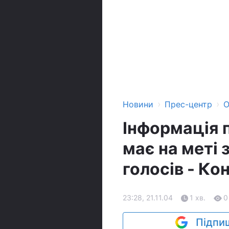
›
›
Новини
Прес-центр
О
Інформація 
має на меті 
голосів - К
23:28, 21.11.04
1 хв.
0
Підпиш