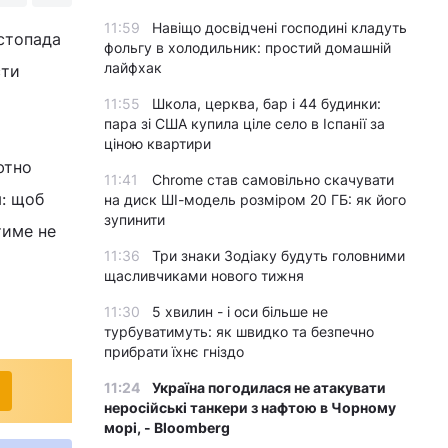
11:59
Навіщо досвідчені господині кладуть
истопада
фольгу в холодильник: простий домашній
лайфхак
сти
11:55
Школа, церква, бар і 44 будинки:
пара зі США купила ціле село в Іспанії за
ціною квартири
ютно
11:41
Chrome став самовільно скачувати
я: щоб
на диск ШІ-модель розміром 20 ГБ: як його
зупинити
тиме не
11:36
Три знаки Зодіаку будуть головними
щасливчиками нового тижня
11:30
5 хвилин - і оси більше не
турбуватимуть: як швидко та безпечно
прибрати їхнє гніздо
11:24
Україна погодилася не атакувати
неросійські танкери з нафтою в Чорному
морі, - Bloomberg