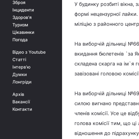
Зброя
У будинку розбиті вікна,
Інциденти
формі нецензурної лайки.
Здоров'я
міліцію з районного центр
Туризм
Цікавинки
Погода
На виборчій дільниці №66
Відео з Youtube
вкидання бюлетенів `за Я
Статті
складена скарга на ім`я 
Інтерв'ю
завізовані головою комісії
Думки
Лонгріди
На виборчій дільниці №69
Архів
Вакансії
силою вигнано представни
Контакти
членів комісії. Усе це від
голова комісії тим, що ці
відношення до підрахунку