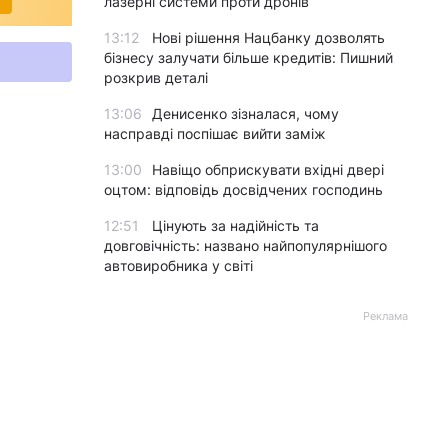
лазерні системи проти дронів
13:12
Нові рішення Нацбанку дозволять
бізнесу залучати більше кредитів: Пишний
розкрив деталі
13:06
Денисенко зізналася, чому
насправді поспішає вийти заміж
13:00
Навіщо обприскувати вхідні двері
оцтом: відповідь досвідчених господинь
12:51
Цінують за надійність та
довговічність: названо найпопулярнішого
автовиробника у світі
Реклама