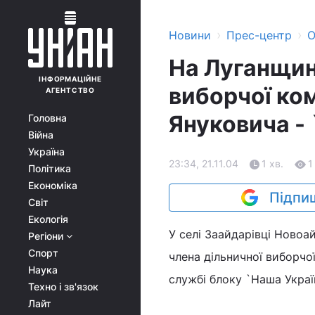
›
›
Новини
Прес-центр
О
На Луганщин
ІНФОРМАЦІЙНЕ
виборчої ком
АГЕНТСТВО
Януковича -
Головна
Війна
Україна
23:34, 21.11.04
1 хв.
1
Політика
Економіка
Підпиш
Світ
Екологія
У селі Заайдарівці Новоа
Регіони
Спорт
члена дільничної виборчої
Наука
службі блоку `Наша Украї
Техно і зв'язок
Лайт