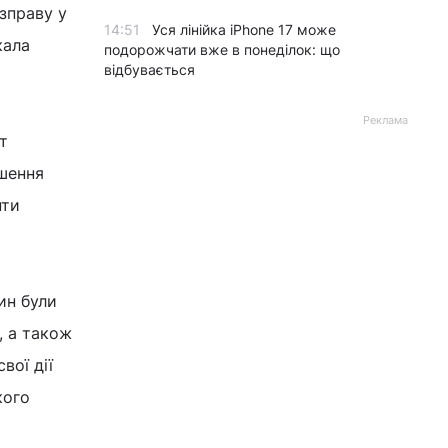
зправу у
14:51
Уся лінійка iPhone 17 може
кала
подорожчати вже в понеділок: що
відбувається
Реклама
т
ушення
нти
ин були
, а також
вої дії
кого