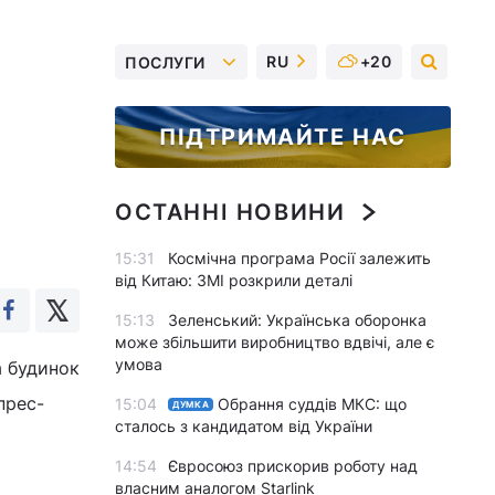
RU
+20
ПОСЛУГИ
ПІДТРИМАЙТЕ НАС
ОСТАННІ НОВИНИ
15:31
Космічна програма Росії залежить
від Китаю: ЗМІ розкрили деталі
15:13
Зеленський: Українська оборонка
може збільшити виробництво вдвічі, але є
умова
а будинок
прес-
15:04
Обрання суддів МКС: що
ДУМКА
сталось з кандидатом від України
14:54
Євросоюз прискорив роботу над
власним аналогом Starlink