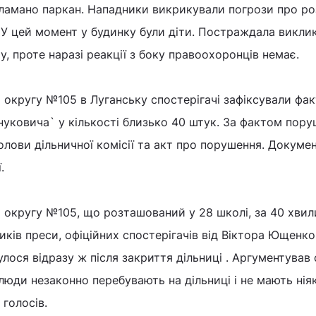
 зламано паркан. Нападники викрикували погрози про ро
 У цей момент у будинку були діти. Постраждала викли
у, проте наразі реакції з боку правоохоронців немає.
 округу №105 в Луганську спостерігачі зафіксували фак
нуковича` у кількості близько 40 штук. За фактом пор
голови дільничної комісії та акт про порушення. Докуме
.
 округу №105, що розташований у 28 школі, за 40 хвил
ків преси, офіційних спостерігачів від Віктора Ющенко
булося відразу ж після закриття дільниці . Аргументував с
 люди незаконно перебувають на дільниці і не мають нія
 голосів.