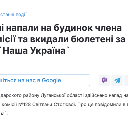
станні події
і напали на будинок члена
ісії та вкидали бюлетені за
 `Наша Україна`
іться на нас в Google
йдарского району Луганської області здійснено напад н
 комісії №128 Світлани Стогієвої. Про це повідомили в 
на`.