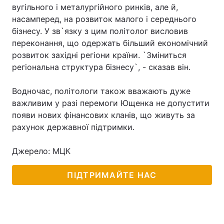
вугільного і металургійного ринків, але й,
Лонгріди
насамперед, на розвиток малого і середнього
бізнесу. У зв`язку з цим політолог висловив
переконання, що одержать більший економічний
Відео з Youtube
Статті
розвиток західні регіони країни. `Зміниться
регіональна структура бізнесу`, - сказав він.
Інтерв'ю
Думки
Водночас, політологи також вважають дуже
Архів
Вакансії
важливим у разі перемоги Ющенка не допустити
Контакти
появи нових фінансових кланів, що живуть за
рахунок державної підтримки.
Послуги
Джерело: МЦК
ПІДТРИМАЙТЕ НАС