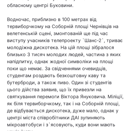
обласному центрі Буковини.
Водночас, приблизно в 100 метрах від
тервиборчкому на Соборній площі Чернівців на
велетенській сцені, змонтованій ще під час
виступу учасників телепроекту `Шанс-2`, триває
молодіжна дискотека. На цій площі зібралося
близько 3 тисяч молодих людей, частина з яких
напідпитку, однак жодної символіки на площі
поки що немає. За свідченнями очевидців,
студентам роздають безкоштовну каву та
бутерброди, а також пиво. Один зі студентів
цього дійства заявив, що їх привезли на
святкування перемоги Віктора Януковича. Міліції,
як біля тервиборчкому, так і на Соборній площі,
де відбувається дискотека, дуже мало, однак у
центрі міста співробітники ДАІ зупиняють
мікроавтобуси і з`ясовують, куди вони мають