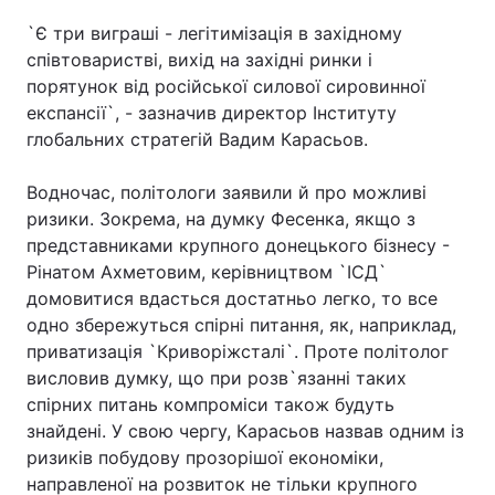
`Є три виграші - легітимізація в західному
співтоваристві, вихід на західні ринки і
порятунок від російської силової сировинної
Головна
Війна
експансії`, - зазначив директор Інституту
глобальних стратегій Вадим Карасьов.
Україна
Політика
Водночас, політологи заявили й про можливі
Економіка
Світ
ризики. Зокрема, на думку Фесенка, якщо з
Спорт
Наука
представниками крупного донецького бізнесу -
Рінатом Ахметовим, керівництвом `ІСД`
Техно і зв'язок
Лайт
домовитися вдасться достатньо легко, то все
одно збережуться спірні питання, як, наприклад,
Зброя
Інциденти
приватизація `Криворіжсталі`. Проте політолог
висловив думку, що при розв`язанні таких
Здоров'я
Туризм
спірних питань компроміси також будуть
знайдені. У свою чергу, Карасьов назвав одним із
Цікавинки
Погода
ризиків побудову прозорішої економіки,
направленої на розвиток не тільки крупного
Екологія
Регіони