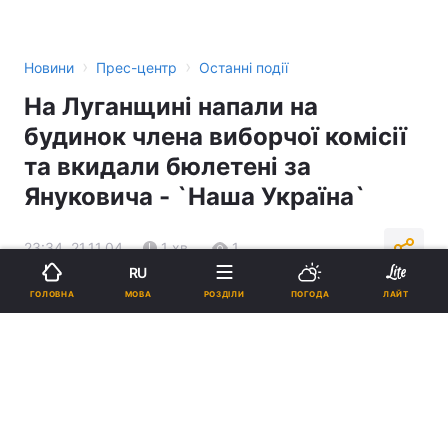
›
›
Новини
Прес-центр
Останні події
На Луганщині напали на
будинок члена виборчої комісії
та вкидали бюлетені за
Януковича - `Наша Україна`
23:34, 21.11.04
1 хв.
1
RU
МОВА
ГОЛОВНА
РОЗДІЛИ
ПОГОДА
ЛАЙТ
Підпишіться на нас в Google
Реклама