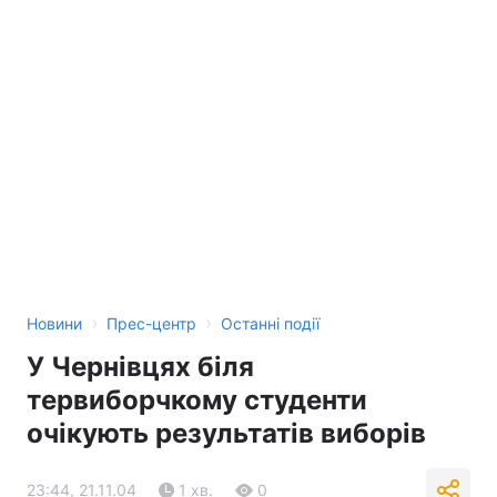
›
›
Новини
Прес-центр
Останні події
У Чернівцях біля
тервиборчкому студенти
очікують результатів виборів
23:44, 21.11.04
1 хв.
0