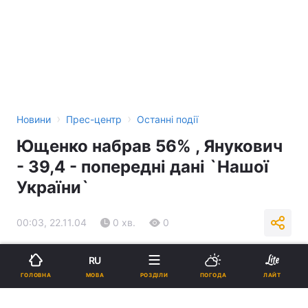
›
›
Новини
Прес-центр
Останні події
Ющенко набрав 56% , Янукович
- 39,4 - попередні дані `Нашої
України`
00:03, 22.11.04
0 хв.
0
Підпишіться на нас в Google
RU
МОВА
ГОЛОВНА
РОЗДІЛИ
ПОГОДА
ЛАЙТ
Реклама