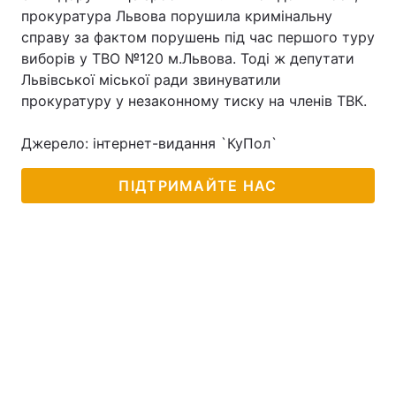
прокуратура Львова порушила кримінальну
справу за фактом порушень під час першого туру
виборів у ТВО №120 м.Львова. Тоді ж депутати
Головна
Війна
Львівської міської ради звинуватили
прокуратуру у незаконному тиску на членів ТВК.
Україна
Політика
Джерело: інтернет-видання `КуПол`
Економіка
Світ
ПІДТРИМАЙТЕ НАС
Спорт
Наука
Техно і зв'язок
Лайт
Зброя
Інциденти
Здоров'я
Туризм
Цікавинки
Погода
Екологія
Регіони