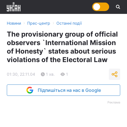
›
›
Новини
Прес-центр
Останні події
The provisionary group of official
observers `International Mission
of Honesty` states about serious
violations of the Electoral Law
01:30, 22.11.04
1 хв.
1
Підпишіться на нас в Google
Реклама