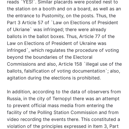
reads `YES!`. Similar placards were posted nest to
the station on a booth and on a board, as well as an
the entrance to Pustomity, on the posts. Thus, the
Part 3 Article 57 of `Law on Elections of President
Головна
Війна
of Ukriane` was infringed; there were already
ballots in the ballot boxes. Thus, Article 77 of the
Україна
Політика
Law on Elections of President of Ukraine was
infringed`, which regulates the procedure of voting
Економіка
Світ
beyond the boundaries of the Electoral
Спорт
Наука
Commissions and also, Article 158 `illegal use of the
ballots, falsification of voting documentation`; also,
Техно і зв'язок
Лайт
agitation during the elections is prohibited.
Зброя
Інциденти
In addition, according to the data of observers from
Russia, in the city of Ternopyl there was an attempt
Здоров'я
Туризм
to prevent official mass media from entering the
facility of the Polling Station Commission and from
Цікавинки
Погода
video recording the events there. This constituted a
violation of the principles expressed in Item 3, Part
Екологія
Регіони