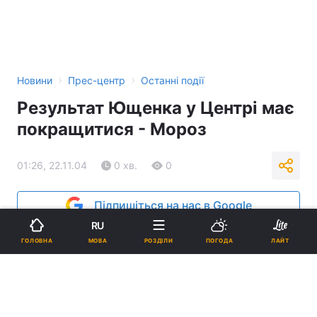
›
›
Новини
Прес-центр
Останні події
Результат Ющенка у Центрі має
покращитися - Мороз
01:26, 22.11.04
0 хв.
0
Підпишіться на нас в Google
RU
Реклама
МОВА
ГОЛОВНА
РОЗДІЛИ
ПОГОДА
ЛАЙТ