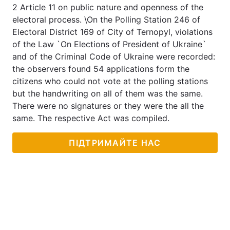
2 Article 11 on public nature and openness of the
Лонгріди
electoral process. \On the Polling Station 246 of
Electoral District 169 of City of Ternopyl, violations
of the Law `On Elections of President of Ukraine`
Відео з Youtube
Статті
and of the Criminal Code of Ukraine were recorded:
the observers found 54 applications form the
Інтерв'ю
Думки
citizens who could not vote at the polling stations
but the handwriting on all of them was the same.
Архів
Вакансії
There were no signatures or they were the all the
Контакти
same. The respective Act was compiled.
Послуги
ПІДТРИМАЙТЕ НАС