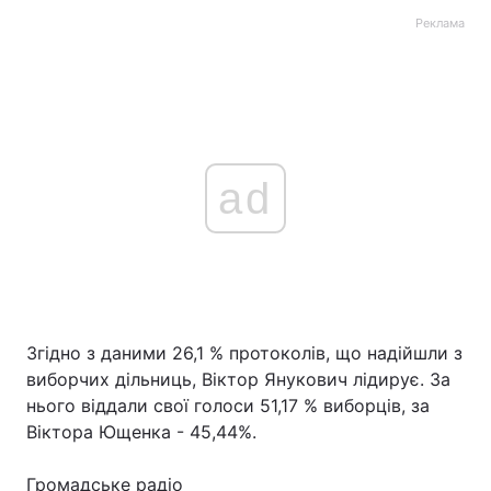
Реклама
ad
Згідно з даними 26,1 % протоколів, що надійшли з
виборчих дільниць, Віктор Янукович лідирує. За
нього віддали свої голоси 51,17 % виборців, за
Віктора Ющенка - 45,44%.
Громадське радіо