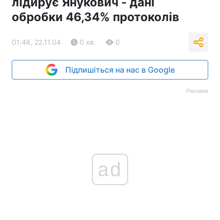
лідирує Янукович - дані
обробки 46,34% протоколів
Тема оформлення
01:46, 22.11.04
0 хв.
0
Підпишіться на нас в Google
Реклама
ad