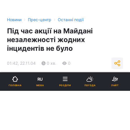
›
›
Новини
Прес-центр
Останні події
Під час акції на Майдані
незалежності жодних
інцидентів не було
01:42, 22.11.04
0 хв.
0
Підпишіться на нас в Google
RU
МОВА
ГОЛОВНА
РОЗДІЛИ
ПОГОДА
ЛАЙТ
Реклама