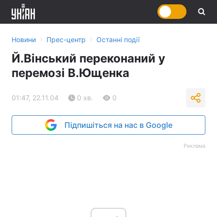
›
›
Новини
Прес-центр
Останні події
Й.Вінський переконаний у
перемозі В.Ющенка
01:47, 22.11.04
0 хв.
0
Підпишіться на нас в Google
Реклама