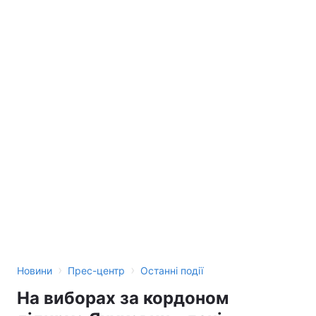
Лонгріди
Відео з Youtube
Статті
Інтерв'ю
Думки
Архів
Вакансії
Контакти
Послуги
›
›
Новини
Прес-центр
Останні події
На виборах за кордоном